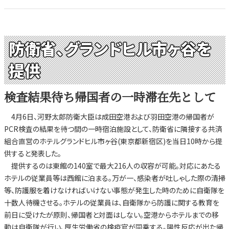
防衛省、グランドヒル市ヶ谷を
提供
検査結果待ち帰国者の一時滞在先として
4月6日、河野太郎防衛大臣は成田空港および羽田空港の帰国者が
PCR検査の結果を待つ間の一時宿泊施設として、防衛省に隣接する共済
組合直営のホテルグランドヒル市ヶ谷(東京都新宿区)を当日10時から提
供すると発表した。
提供するのは東館の140室で最大216人の収容が可能。対応にあたる
ホテルの従業員等は西館に泊まる。万が一、感染者が吐しゃした際の清掃
等、防護服を着けなければいけない事態が発生した時のために自衛隊を
十数人待機させる。ホテルの従業員は、自衛隊から防護に関する教育を
前日に受けたが原則、帰国者と対面はしない。空港からホテルまでの移
動は自衛隊が行い、厚生労働省の検疫官が同乗する。陽性反応が出た帰