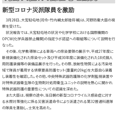
新型コロナ災派隊員を激励
3月28日、大宮駐屯地(司令・竹内綱太郎陸将補)は、河野防衛大臣の視
察を受けた。
状況報告では、大宮駐屯地の状況や化学学校における国際機関の
OPCW(化学兵器禁止機関)の指定ラボ認証への取組等について説明を行
なった。
その後、化学教導隊による車両への除染要領の展示や、平成27年度に
新規装備化された除染セット及び平成30年度に装備化された18式個人
用防護装備等の装備品展示を行った。その際、放射性物質による汚染地
域で隊員が着用する偵察要員防護セット(重量約20kg)を大臣自ら装着
し装着性を確認した。その他、中央特殊武器防護隊の化学剤監視装置や
対特殊武器衛生隊の生物剤対処用衛生ユニットの説明を熱心に聞かれ
特殊武器防護の重要性についての認識を深めた。
また大臣は、視察の途中、当日朝の新型コロナウイルス感染症に対す
る水際対策強化に係る災害派遣命令により派遣される第32普通科連隊
の隊員を激励し、士気を高めた。