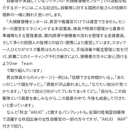
自衛隊が実施しているワクチンの「大規模接種センター」での活動を紹
介するボードには、こんな記述も。自衛隊に対する国民の皆さんの信頼の
根幹の一端に触れた思いがします。
「大規模接種センターは、医官や看護官だけでは運営できません。セン
ターの運営をマネジメントする本部要員、隊員や物資の管理から食事の
準備等もする管理要員、案内誘導や接種者の流れを管理する支援要員、
そして多くの民間人の皆様との協力・連携により運営しています。スタッフ
一人ひとりがマスク着用はもちろんのこと、手指消毒や衛生管理に気を付
け、部署ごとのミーティングや引き継ぎにより、接種者の方々に安心頂ける
ようOne Team
で取り組んでいます」
男女隊員からのメッセージ(一例)は。「信頼できる仲間がいる」、「あた
いがこいで国を守っど」、「資格が沢山取れました」、「なりたい自分が見つ
かります」、「なりで自分さ向がってブレねでまっすぐど!」、「自分も、この自
衛隊という風景を楽しみながら、この風景の中で、今後も成長して行きた
いと思っています」
なんと「秋女 "AKIJO" 」と題するパンフレットも。全国の陸海空自衛隊
で活躍する秋田出身の女性自衛官の一部の方々ですが、 "AKIJO MAP"
付きで紹介。