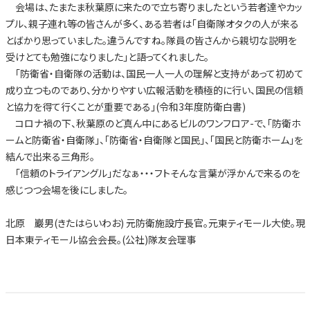
会場は、たまたま秋葉原に来たので立ち寄りましたという若者達やカッ
プル、親子連れ等の皆さんが多く、ある若者は「自衛隊オタクの人が来る
とばかり思っていました。違うんですね。隊員の皆さんから親切な説明を
受けとても勉強になりました」と語ってくれました。
「防衛省・自衛隊の活動は、国民一人一人の理解と支持があって初めて
成り立つものであり、分かりやすい広報活動を積極的に行い、国民の信頼
と協力を得て行くことが重要である」(令和3年度防衛白書)
コロナ禍の下、秋葉原のど真ん中にあるビルのワンフロア-で、「防衛ホ
ームと防衛省・自衛隊」、「防衛省・自衛隊と国民」、「国民と防衛ホーム」を
結んで出来る三角形。
「信頼のトライアングル」だなぁ・・・フトそんな言葉が浮かんで来るのを
感じつつ会場を後にしました。
北原 巖男(きたはらいわお) 元防衛施設庁長官。元東ティモール大使。現
日本東ティモール協会会長。(公社)隊友会理事