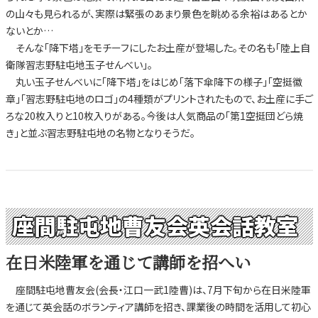
の山々も見られるが、実際は緊張のあまり景色を眺める余裕はあるとか
ないとか…
そんな「降下塔」をモチーフにしたお土産が登場した。その名も「陸上自
衛隊習志野駐屯地玉子せんべい」。
丸い玉子せんべいに「降下塔」をはじめ「落下傘降下の様子」「空挺徽
章」「習志野駐屯地のロゴ」の4種類がプリントされたもので、お土産に手ご
ろな20枚入りと10枚入りがある。今後は人気商品の「第1空挺団どら焼
き」と並ぶ習志野駐屯地の名物となりそうだ。
座間駐屯地曹友会英会話教室
在日米陸軍を通じて講師を招へい
座間駐屯地曹友会(会長・江口一武1陸曹)は、7月下旬から在日米陸軍
を通じて英会話のボランティア講師を招き、課業後の時間を活用して初心