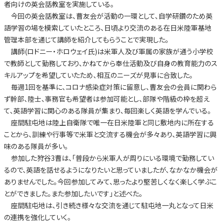
者向けの英会話教室を実施している。
今回の英会話教室は、曹友会が活動の一環として、自学研鑽のため英
語学習の場を模索していたところ、日頃より交流のある在日米陸軍基地
管理本部を通じて講師を紹介してもらうことで実現した。
講師(ロドニー・ホロウェイ氏)は米軍人及び軍属の家族が通う小学校
で教師として勤務しており、かねてから奉仕活動及び自身の教育能力のス
キルアップを希望していたため、相互のニーズが見事に合致した。
毎週1回を基準に、コロナ感染症対策に留意し、曹友会の会員に関わら
ず幹部、陸士、事務官も希望者は参加可能とし、部隊や階級の枠を超え
て、英語学習に関心のある隊員が集まり、毎回楽しく英語を学んでいる。
座間駐屯地は陸上自衛隊で唯一在日米陸軍と同じ敷地内に所在する
ことから、訓練や行事等で米軍と交流する機会が多々あり、英語学習に興
味のある隊員が多い。
参加した狩谷3曹は、「普段から米軍人が周りにいる環境で勤務してい
るので、英語を話せるようになりたいと思っていましたが、なかなか機会が
ありませんでした。今回参加してみて、思ったより堅苦しくなく楽しく学ぶこ
とができました。また参加したいです」と述べた。
座間駐屯地は、引き続き様々な交流を通じて駐屯地一丸となって日米
の連携を強化していく。