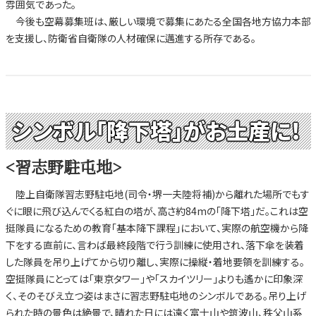
雰囲気であった。
今後も空幕募集班は、厳しい環境で募集にあたる全国各地方協力本部
を支援し、防衛省自衛隊の人材確保に邁進する所存である。
シンボル「降下塔」がお土産に!
<習志野駐屯地>
陸上自衛隊習志野駐屯地(司令・堺一夫陸将補)から離れた場所でもす
ぐに眼に飛び込んでくる紅白の塔が、高さ約84mの「降下塔」だ。これは空
挺隊員になるための教育「基本降下課程」において、実際の航空機から降
下をする直前に、言わば最終段階で行う訓練に使用され、落下傘を装着
した隊員を吊り上げてから切り離し、実際に操縦・着地要領を訓練する。
空挺隊員にとっては「東京タワー」や「スカイツリー」よりも遙かに印象深
く、そのそびえ立つ姿はまさに習志野駐屯地のシンボルである。吊り上げ
られた時の景色は絶景で、晴れた日には遠く富士山や筑波山、秩父山系