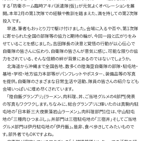
する「防衛ホーム臨時アキバ派遣隊(仮)」が元気よくオペレーションを展
開。本年2月の第1次隊での経験や教訓を踏まえた、満を持しての第2次隊
投入です。
早速、筆者もおっとり刀で駆け付けました。会場に入るや否や、第1次隊
に寄せられた全国の部隊等の協力と期待の輪が、今回一段と広がりをみ
せていることを感じました。吉田隊長の決意と覚悟の行動が以心伝心で
自衛隊の皆さんに伝わり、自衛隊の皆さんが意気に感じ、可能な限りの協
力をされている、そんな信頼の絆が背景にあるのではないでしょうか。
北海道から沖縄まで全国各地、数多くの陸海空自衛隊の部隊・駐屯地・
基地・学校・地方協力本部等がパンフレットやポスター、装備品等の写真
を提供。自衛隊のさまざまな日常生活や活動、隊員の皆さんの紹介なども
会場いっぱいに埋め尽くされています。
「陸自飯グランプリ」(ラーメン、肉料理、丼、ご当地グルメの4部門)発表
の写真もワクワクします。ちなみに、総合グランプリに輝いたのは真駒内駐
屯地の「日本新三大夜景藻岩山ラーメン」。肉料理部門1位は、守山駐屯
地の「三種肉ひつまぶし」。丼部門は三宿駐屯地の「三宿丼」そしてご当地
グルメ部門は伊丹駐屯地の「伊丹飯」。是非、食べ歩きしてみたいもので
す。部外者でもOKですよね。