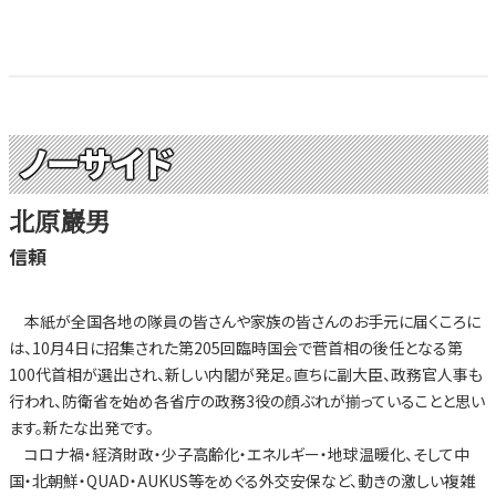
ノーサイド
北原巖男
信頼
本紙が全国各地の隊員の皆さんや家族の皆さんのお手元に届くころに
は、10月4日に招集された第205回臨時国会で菅首相の後任となる第
100代首相が選出され、新しい内閣が発足。直ちに副大臣、政務官人事も
行われ、防衛省を始め各省庁の政務3役の顔ぶれが揃っていることと思い
ます。新たな出発です。
コロナ禍・経済財政・少子高齢化・エネルギー・地球温暖化、そして中
国・北朝鮮・QUAD・AUKUS等をめぐる外交安保など、動きの激しい複雑