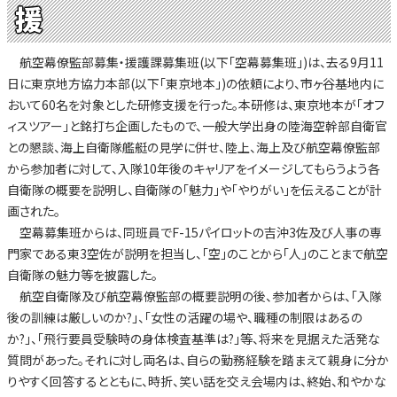
援
航空幕僚監部募集・援護課募集班(以下「空幕募集班」)は、去る9月11
日に東京地方協力本部(以下「東京地本」)の依頼により、市ヶ谷基地内に
おいて60名を対象とした研修支援を行った。本研修は、東京地本が「オフ
ィスツアー」と銘打ち企画したもので、一般大学出身の陸海空幹部自衛官
との懇談、海上自衛隊艦艇の見学に併せ、陸上、海上及び航空幕僚監部
から参加者に対して、入隊10年後のキャリアをイメージしてもらうよう各
自衛隊の概要を説明し、自衛隊の「魅力」や「やりがい」を伝えることが計
画された。
空幕募集班からは、同班員でF-15パイロットの吉沖3佐及び人事の専
門家である東3空佐が説明を担当し、「空」のことから「人」のことまで航空
自衛隊の魅力等を披露した。
航空自衛隊及び航空幕僚監部の概要説明の後、参加者からは、「入隊
後の訓練は厳しいのか?」、「女性の活躍の場や、職種の制限はあるの
か?」、「飛行要員受験時の身体検査基準は?」等、将来を見据えた活発な
質問があった。それに対し両名は、自らの勤務経験を踏まえて親身に分か
りやすく回答するとともに、時折、笑い話を交え会場内は、終始、和やかな