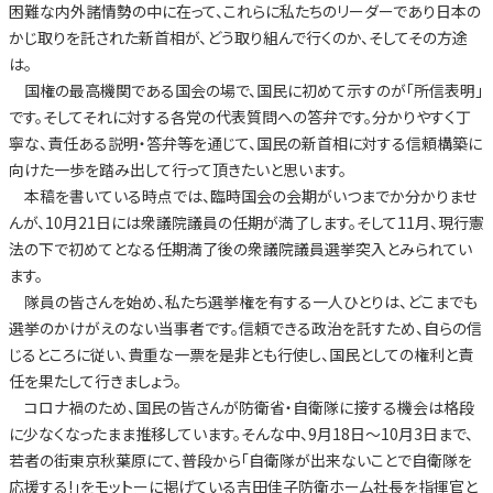
困難な内外諸情勢の中に在って、これらに私たちのリーダーであり日本の
かじ取りを託された新首相が、どう取り組んで行くのか、そしてその方途
は。
国権の最高機関である国会の場で、国民に初めて示すのが「所信表明」
です。そしてそれに対する各党の代表質問への答弁です。分かりやすく丁
寧な、責任ある説明・答弁等を通じて、国民の新首相に対する信頼構築に
向けた一歩を踏み出して行って頂きたいと思います。
本稿を書いている時点では、臨時国会の会期がいつまでか分かりませ
んが、10月21日には衆議院議員の任期が満了します。そして11月、現行憲
法の下で初めてとなる任期満了後の衆議院議員選挙突入とみられてい
ます。
隊員の皆さんを始め、私たち選挙権を有する一人ひとりは、どこまでも
選挙のかけがえのない当事者です。信頼できる政治を託すため、自らの信
じるところに従い、貴重な一票を是非とも行使し、国民としての権利と責
任を果たして行きましょう。
コロナ禍のため、国民の皆さんが防衛省・自衛隊に接する機会は格段
に少なくなったまま推移しています。そんな中、9月18日～10月3日まで、
若者の街東京秋葉原にて、普段から「自衛隊が出来ないことで自衛隊を
応援する!」をモットーに掲げている吉田佳子防衛ホーム社長を指揮官と