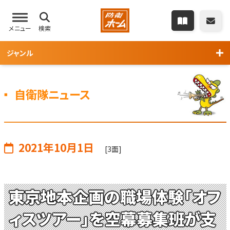
メニュー
検索
ジャンル
自衛隊ニュース
2021年10月1日
[3面]
東京地本企画の職場体験「オフ
ィスツアー」を空幕募集班が支