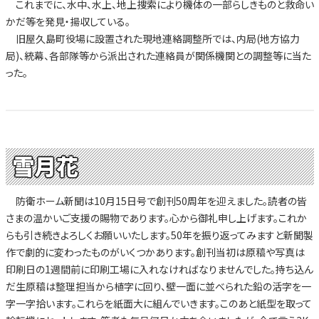
これまでに、水中、水上、地上捜索により機体の一部らしきものと救命い
かだ等を発見・揚収している。
旧屋久島町役場に設置された現地連絡調整所では、内局(地方協力
局)、統幕、各部隊等から派出された連絡員が関係機関との調整等に当た
った。
雪月花
防衛ホーム新聞は10月15日号で創刊50周年を迎えました。読者の皆
さまの温かいご支援の賜物であります。心から御礼申し上げます。これか
らも引き続きよろしくお願いいたします。50年を振り返ってみますと新聞製
作で劇的に変わったものがいくつかあります。創刊当初は原稿や写真は
印刷日の1週間前に印刷工場に入れなければなりませんでした。持ち込ん
だ生原稿は整理担当から植字に回り、壁一面に並べられた鉛の活字を一
字一字拾います。これらを紙面大に組んでいきます。このあと紙型を取って