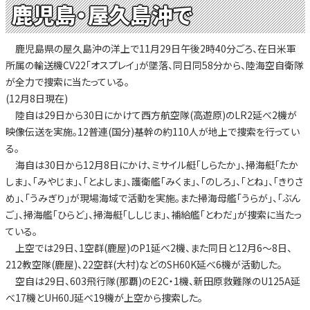
鹿児島・屋久島沖で
鹿児島県の屋久島沖の洋上で11月29日午後2時40分ごろ、在日米軍
所属の輸送機CV22「オスプレイ」が墜落、同日同58分から、陸海空自衛隊
が全力で捜索に当たっている。
(12月8日現在)
陸自は29日から30日にかけて西方航空隊(高遊原)のLR2延べ2機が
映像伝送を実施。12普連(国分)基幹の約110人が地上で捜索を行ってい
る。
海自は30日から12月8日にかけ、ミサイル艇「しらたか」、掃海艇「たか
しま」、「みやじま」、「とよしま」、護衛艦「みくま」、「のしろ」、「とね」、「きりさ
め」、「うみぎり」が現場海域で活動を実施。また掃海母艦「うらが」、「ぶん
ご」、掃海艦「ひらど」、掃海艇「ししじま」、補給艦「とわだ」が捜索に当たっ
ている。
上空では29日、1空群(鹿屋)のP1延べ2機、また同日と12月6～8日、
212教空隊(鹿屋)、22空群(大村)などのSH60K延べ6機が活動した。
空自は29日、603飛行隊(那覇)のE2C・1機、新田原救難隊のU125A延
べ17機とUH60J延べ19機が上空から捜索した。