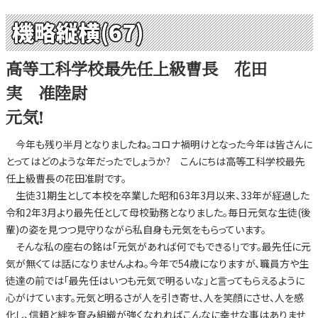
機略縦横(67)
高等工科学校最先任上級曹長 花田
実 准陸尉
元気!
今年も残り半月となりましたね。コロナ禍明けとなった今年は皆さんに
とってはどのような年だったでしょうか? こんにちは高等工科学校最先
任上級曹長の花田准尉です。
生徒31期生として本校を卒業した昭和63年3月以来、33年が経過した
令和2年3月より最先任として母校勤務となりました。毎日元気な生徒(後
輩)の姿を見つつ見守りながら私自身も元気をもらっています。
そんな私の座右の銘は「元気があれば何でもできる!」です。最先任に元
気が無くては話になりませんよね。今年で54歳になりますが、職員方や生
徒達の前では「最先任はいつも元気で明るいな」と言ってもらえるように
心がけています。元気と明るさが人を引き寄せ、人を笑顔にさせ、人を感
化し、信頼と絆を育み組織が強くなれればこんなに幸せな事はありませ