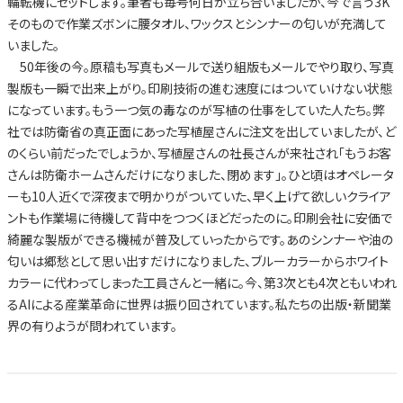
輪転機にセットします。筆者も毎号何日か立ち合いましたが、今で言う3K
そのもので作業ズボンに腰タオル、ワックスとシンナーの匂いが充満して
いました。
50年後の今。原稿も写真もメールで送り組版もメールでやり取り、写真
製版も一瞬で出来上がり。印刷技術の進む速度にはついていけない状態
になっています。もう一つ気の毒なのが写植の仕事をしていた人たち。弊
社では防衛省の真正面にあった写植屋さんに注文を出していましたが、ど
のくらい前だったでしょうか、写植屋さんの社長さんが来社され「もうお客
さんは防衛ホームさんだけになりました、閉めます」。ひと頃はオペレータ
ーも10人近くで深夜まで明かりがついていた、早く上げて欲しいクライア
ントも作業場に待機して背中をつつくほどだったのに。印刷会社に安価で
綺麗な製版ができる機械が普及していったからです。あのシンナーや油の
匂いは郷愁として思い出すだけになりました、ブルーカラーからホワイト
カラーに代わってしまった工員さんと一緒に。今、第3次とも4次ともいわれ
るAIによる産業革命に世界は振り回されています。私たちの出版・新聞業
界の有りようが問われています。