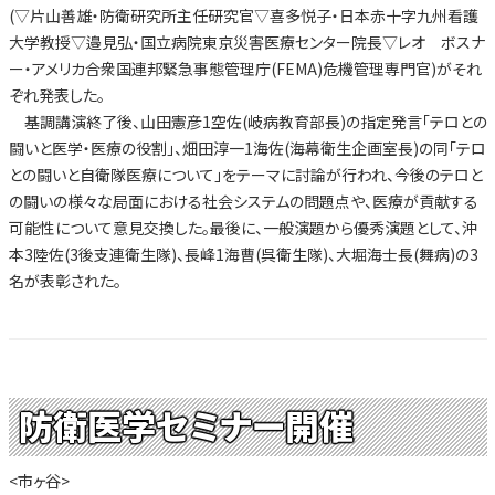
(▽片山善雄・防衛研究所主任研究官▽喜多悦子・日本赤十字九州看護
大学教授▽邉見弘・国立病院東京災害医療センター院長▽レオ ボスナ
ー・アメリカ合衆国連邦緊急事態管理庁(FEMA)危機管理専門官)がそれ
ぞれ発表した。
基調講演終了後、山田憲彦1空佐(岐病教育部長)の指定発言「テロとの
闘いと医学・医療の役割」、畑田淳一1海佐(海幕衛生企画室長)の同「テロ
との闘いと自衛隊医療について」をテーマに討論が行われ、今後のテロと
の闘いの様々な局面における社会システムの問題点や、医療が貢献する
可能性について意見交換した。最後に、一般演題から優秀演題として、沖
本3陸佐(3後支連衛生隊)、長峰1海曹(呉衛生隊)、大堀海士長(舞病)の3
名が表彰された。
防衛医学セミナー開催
<市ヶ谷>