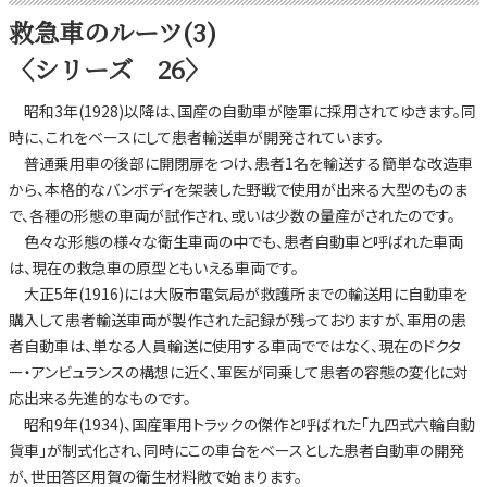
救急車のルーツ(3)
〈シリーズ 26〉
昭和3年(1928)以降は、国産の自動車が陸軍に採用されてゆきます。同
時に、これをベースにして患者輸送車が開発されています。
普通乗用車の後部に開閉扉をつけ、患者1名を輸送する簡単な改造車
から、本格的なバンボディを架装した野戦で使用が出来る大型のものま
で、各種の形態の車両が試作され、或いは少数の量産がされたのです。
色々な形態の様々な衛生車両の中でも、患者自動車と呼ばれた車両
は、現在の救急車の原型ともいえる車両です。
大正5年(1916)には大阪市電気局が救護所までの輸送用に自動車を
購入して患者輸送車両が製作された記録が残っておりますが、軍用の患
者自動車は、単なる人員輸送に使用する車両でではなく、現在のドクタ
ー・アンビュランスの構想に近く、軍医が同乗して患者の容態の変化に対
応出来る先進的なものです。
昭和9年(1934)、国産軍用トラックの傑作と呼ばれた「九四式六輪自動
貨車」が制式化され、同時にこの車台をベースとした患者自動車の開発
が、世田答区用賀の衛生材料敞で始まります。