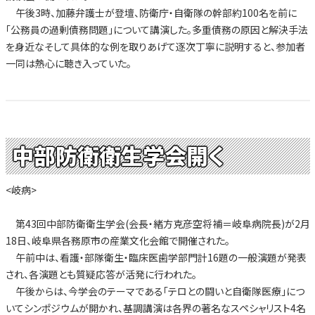
午後3時、加藤弁護士が登壇、防衛庁・自衛隊の幹部約100名を前に
「公務員の過剰債務問題」について講演した。多重債務の原因と解決手法
を身近なそして具体的な例を取りあげて逐次丁寧に説明すると、参加者
一同は熱心に聴き入っていた。
中部防衛衛生学会開く
<岐病>
第43回中部防衛衛生学会(会長・緒方克彦空将補＝岐阜病院長)が2月
18日、岐阜県各務原市の産業文化会館で開催された。
午前中は、看護・部隊衛生・臨床医歯学部門計16題の一般演題が発表
され、各演題とも質疑応答が活発に行われた。
午後からは、今学会のテーマである「テロとの闘いと自衛隊医療」につ
いてシンポジウムが開かれ、基調講演は各界の著名なスペシャリスト4名