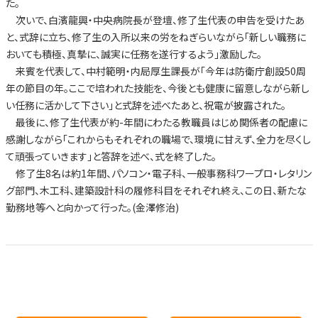
た。
次いで、白濱龍興・中央病院長が登壇、修了生代表の申告を受けたあ
と、式辞に立ち、修了生の入所以来の労をねぎらいながら「新しい職務に
おいても積極、真摯に、誠実に任務を遂行するよう」激励した。
来賓を代表して、中村範明・内局厚生課長が「今年は防衛庁創設50周
年の節目の年。ここで培われた技能を、今後とも健康に留意しながら新し
い任務に活かして下さい」と式辞を述べたあと、祝電が披露された。
最後に、修了生代表が約-年間にわたる教職員はじめ関係者の配慮に
感謝しながら「これからもそれぞれの職場で、環境に甘えず、全力を尽くし
て頑張っていきます」と答辞を述べ、式を終了した。
修了生8名は約1年間、パソコン・電子科、一般事務科ワープロ・レタリン
グ部門、木工科、建築設計科の履修科目をそれぞれ終え、この日、新たな
勤務地等へと向かって行った。(金澤修治)