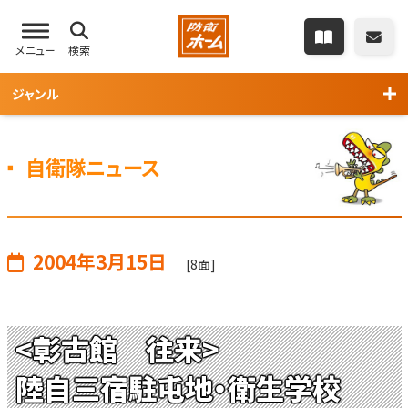
メニュー
検索
ジャンル
自衛隊ニュース
2004年3月15日
[8面]
<彰古館 往来>
陸自三宿駐屯地・衛生学校