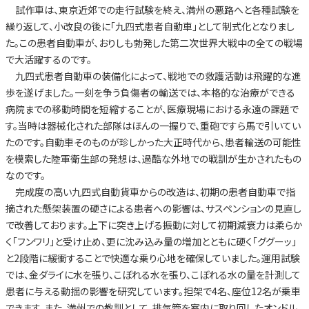
試作車は、東京近郊での走行試験を終え、満州の悪路へと各種試験を
繰り返して、小改良の後に「九四式患者自動車」として制式化となりまし
た。この患者自動車が、おりしも勃発した第二次世界大戦中の全ての戦場
で大活躍するのです。
九四式患者自動車の装備化によって、戦地での救護活動は飛躍的な進
歩を遂げました。一刻を争う負傷者の輸送では、本格的な治療ができる
病院までの移動時間を短縮することが、医療現場における永遠の課題で
す。当時は器械化された部隊はほんの一握りで、重砲ですら馬で引いてい
たのです。自動車そのものが珍しかった大正時代から、患者輸送の可能性
を模索した陸軍衛生部の発想は、過酷な外地での戦訓が生かされたもの
なのです。
完成度の高い九四式自動貨車からの改造は、初期の患者自動車で指
摘された懸架装置の硬さによる患者への影響は、サスペンションの見直し
で改善しております。上下に突き上げる振動に対して初期減衰力は柔らか
く「フンワリ」と受け止め、更に沈み込み量の増加とともに硬く「ググーッ」
と2段階に緩衝することで快適な乗り心地を確保していました。運用試験
では、金ダライに水を張り、こぼれる水を張り、こぼれる水の量を計測して
患者に与える動揺の影響を研究しています。担架で4名、座位12名が乗車
できます。また、満州での教訓として、排気管を室内に取り回したオンドル