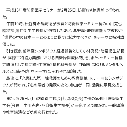
平成15年度防衛医学セミナーが2月25日、防衛庁A棟講堂で行われ
た。
午前10時、松谷有希雄防衛参事官と防衛医学セミナー長の中川克也
陸将補(陸自衛生学校長)が挨拶したあと、草野厚・慶應義塾大学教授が
「世界の中の日本－－どのように我々は協力すべきか」をテーマに特別講
演した。
引き続き、前年度シンポジウム経過報告として小林秀紀・陸幕衛生部長
が「国際平和協力業務における自衛隊医療体制」を、また、セミナー長指
定講演として福間詳・中病第2精神科部長が「自衛隊におけるメンタルヘ
ルスと自殺予防」をテーマに、それぞれ講演した。
最後に、「充実した第一線救護のための教育訓練」をテーマにシンポジ
ウムが開かれ、7名の演者の発表のあと、参加者一同、活発に意見交換し
た。
また、翌26日、(社)防衛衛生協会(芳賀稔会長)主催の第49回防衛衛生
学会(会長＝中川克也・陸自衛生学校長)が三宿地区で開かれ、一般講演
や教育講演などが順次行われた。