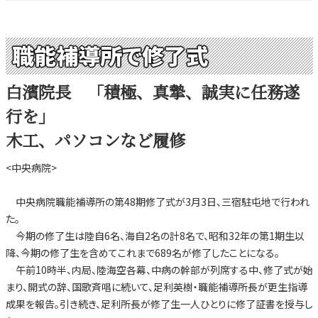
職能補導所で修了式
白濱院長 「積極、真摯、誠実に任務遂
行を」
木工、パソコンなど履修
<中央病院>
中央病院職能補導所の第48期修了式が3月3日、三宿駐屯地で行われ
た。
今期の修了生は陸自6名、海自2名の計8名で、昭和32年の第1期生以
降、今期の修了生を含めてこれまで689名が修了したことになる。
午前10時半、内局、陸海空各幕、中病の幹部が列席する中、修了式が始
まり、開式の辞、国歌斉唱に続いて、足利英樹・職能補導所長が更生指導
成果を報告。引き続き、足利所長が修了生一人ひとりに修了証書を授与し