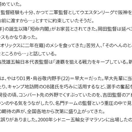
埋めていた。
監督経験も十分、かつて二軍監督としてウエスタンリーグで阪神を
お前に渡すから…」とすでに約束していたそうだ。
年)の誕生以降「短命内閣」がお家芸とされてきた。岡田監督は延べ3
スもかなりあった。
オリックスに二年在籍)のメシを食ってきた」苦労人、「そのへんのと
ところから…」と話している。
茂雄五輪日本代表監督は「連覇を狙える戦力をキープしている。新
、やはりD1男・烏谷敬内野手(22)＝早大＝だった。早大先輩に
たり、キャンプ地訪問のOB諸氏を巧みに活用するなど、選手の奮起
役の頃、コンバート先の外野でくすぶっていたのを、吉田監督のア
ランのやる気をうながしたり、名門チームの監督という重圧の中で見
の期待の声が、全国各地から次第に盛り上がってきた。
事中に誤りがありました。2000年シドニー五輪女子マラソンに出場し