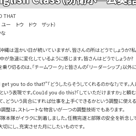
O THAT
 ユー トウ ドウ ザット）
かな
。沖縄は温かい日が続いていますが、皆さんの所はどうでしょうか?私
の中が急速に変化しているように感じます。皆さんはどうでしょうか
を乗り切るのは、「チームワーク」と皆さんの「リーダーシップ」以
 get you to do that?"「どうしたらそうしてくれるのかな?」で
という表現です。Cou1d you do this?「していただけます
て、どういう具合にすれば仕事を上手くできるかという調整に使え
の調整は、ストレートな物言いが一つの調整技術でもあります。
隊本隊がイラクに到着しました。任務完遂と部隊の安全を祈念して
大切にし、充実させた月にしたいものです。