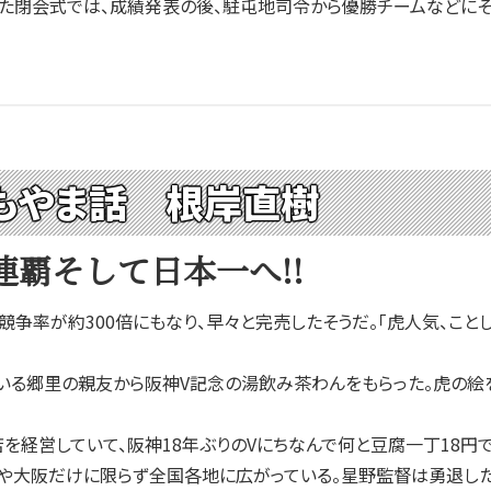
た閉会式では、成績発表の後、駐屯地司令から優勝チームなどにそ
もやま話 根岸直樹
連覇そして日本一へ!!
率が約300倍にもなり、早々と完売したそうだ。「虎人気、こと
る郷里の親友から阪神V記念の湯飲み茶わんをもらった。虎の絵を
経営していて、阪神18年ぶりのVにちなんで何と豆腐一丁18円で
や大阪だけに限らず全国各地に広がっている。星野監督は勇退した