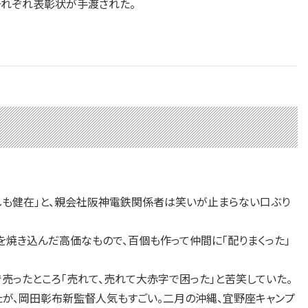
れぞれ表彰状が手渡された。
しも健在」と、親会社阪神電鉄関係者は笑いが止まらない口ぶり
焼き込んだ高価なもので、百個も作って仲間に「配りまくった」
売ったところ「売れて、売れて大赤字で困った」と苦笑していた。
が、岡田彰布新監督人気もすごい。二月の沖縄、宜野座キャンプ