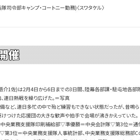
隊司令部キャンプ・コートニー勤務)〈スワタケル〉
開催
介1佐)は2月4日から6日までの3日間、陸幕各部課・駐屯地各部
、連日熱戦を繰り広げた。＝写真
備など、連日多忙の中で殆ど練習もできない状態だったが、昔鳴ら
駆けつけた応援団の大きな歓声や拍手で会場が沸きかえっていた。
中央業務支援隊印刷補給部▽準優勝＝中央会計隊▽第3位＝通信
▽第3位＝中央業務支援隊人事統計部、中央業務支援隊総務部C