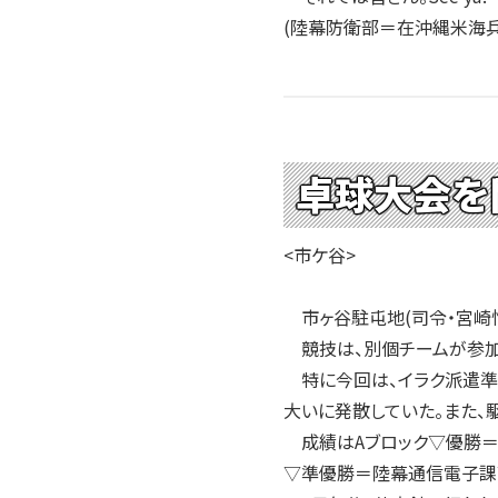
2004年
(陸幕防衛部＝在沖縄米海兵
2003年
2002年
2001年
卓球大会を
<市ケ谷>
市ヶ谷駐屯地(司令・宮崎悟
競技は、別個チームが参加
特に今回は、イラク派遣準
大いに発散していた。また、
成績はAブロック▽優勝＝
▽準優勝＝陸幕通信電子課