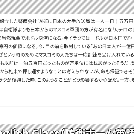
立した警備会社「AKEに日本の大手放送局は一人一日十五万円で
は自衛隊よりも日本からのマスコミ軍団の方が有名になり、テロの目
で当然現金で米ドル決済になる。今イラクでは一ドルが日本円で約
億円の価値になる。今、目の前を取材している「あの日本人が一億
ざという時のためにマスコミの人たちは一応訓練を受け入れている
でも以前は一泊五百円だったものが万単位にはねあがったそうだ。
から札束で押し通すようなことは考えられないが、命も保証できそ
ラクが復興した時、このようなことがどう影響するか心配だ。一方
English Class（防衛ホーム