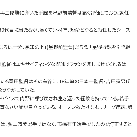
再三優勝に導いた手腕を星野前監督は高く評価しており、就任
0代目に当たるが、長くて3～4年、短命となると就任したシーズ
ころは十分、承知の上」(星野前監督)だろう。「星野野球を引き継
監督はエキサイティングな野球でファンを楽しませてくれるは
当たる岡田監督はその鳥谷に、18年前の日本一監督・吉田義男氏
をうながしていた。
ドバイスで内野に呼び戻され生き返った経験を持っている。若手
事なさい配が目立っている。オープン戦たけなわ。リーグ連覇、勢
たのは、弘山晴美選手ではなく、市橋有里選手でしたので訂正すると