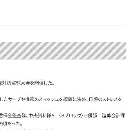
隊対抗卓球大会を開催した。
したサーブや得意のスマッシュを綺麗に決め、日頃のストレスを
保全監査隊、中央資料隊A 〈Bブロック〉▽優勝＝陸幕会計課
の順だった。