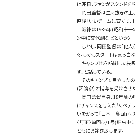
は連日、ファンがスタンドを
岡田監督は生え抜きの上、
直後「いいチームに育てて、
阪神は1936年(昭和十一
ン中に交代劇などというケー
しかし、岡田監督は「他人(
ぐ。しかしスタートは真っ白な
キャンプ地を訪問した長嶋
ず」と話している。
そのキャンプで目立ったのは
(評論家)の指導を受けさせ
岡田監督自身、18年前の現
にチャンスを与えたり、ベテ
いをかって「日本一奪回」へ
〈訂正〉前回(2/1号)記
ともにお詫び致します。