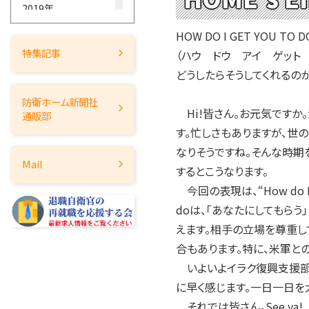
2019年
2018年
HOW DO I GET YOU TO D
2017年
特集記事
（ハウ ドウ アイ ゲット
2016年
どうしたらそうしてくれるの
2015年
防衛ホーム
新聞社
2014年
Hi!皆さん。お元気ですか
通販部
2013年
す。忙しさもありますが、世
2012年
なりそうですね。そんな時期
Mail
するとこうなります。
2011年
今回の表現は、“How do I
2010年
doは、「あなたにしてもらう」
2009年
えます。相手の立場を尊重し
2008年
合もあります。特に、米軍と
2007年
いよいよイラク復興支援部
2006年
に早く感じます。一日一日を
2005年
それでは皆さん。See ya!