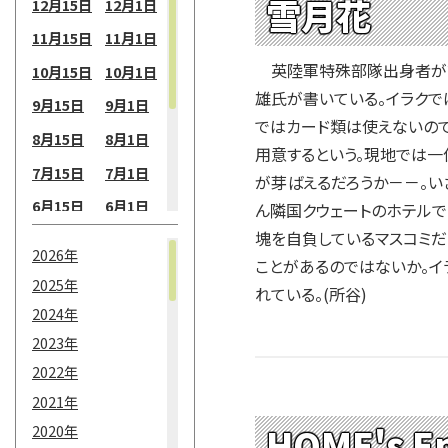
雪月花
12月15日
12月1日
11月15日
11月1日
英陸軍特殊部隊出身者が設
10月15日
10月1日
雄氏が書いている。イラクで
9月15日
9月1日
ではカード類は使えないの
8月15日
8月1日
用意するという。現地では一
7月15日
7月1日
が芽ばえるだろうか－－。い
6月15日
6月1日
ん隣国クウェートのホテル
塊を自負しているマスコミだ
5月15日
5月1日
2026年
ことがあるのではないか。イ
4月15日
4月1日
2025年
れている。(所谷)
3月15日
3月1日
2024年
2月15日
2月1日
2023年
2022年
1月15日
1月1日
2021年
HOME's 
2020年