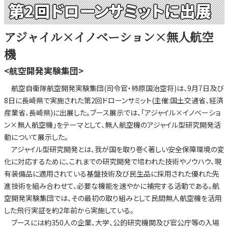
第2回ドローンサミットに出展
アジャイル×イノベーション×無人航空
機
<航空開発実験集団>
航空自衛隊航空開発実験集団(司令官・柿原国治空将)は、9月7日及び
8日に長崎県で実施された第2回ドローンサミット(主催:国土交通省、経済
産業省、長崎県)に出展した。ブース展示では、「アジャイル×イノベーショ
ン×無人航空機」をテーマとして、無人航空機のアジャイル型研究開発活
動について展示した。
アジャイル型研究開発とは、我が国を取り巻く著しい安全保障環境の変
化に対応するために、これまでの研究開発で培われた技術やノウハウ、現
有装備品に適用されている基盤技術及び民生品に採用された優れた先
進技術を組み合わせて、必要な機能を速やかに補完する活動である。航
空開発実験集団では、その最初の取り組みとして民間無人航空機を活用
した飛行実証を約2年前から実施している。
ブースには約350人の企業、大学、公的研究機関及び官公庁等の入場