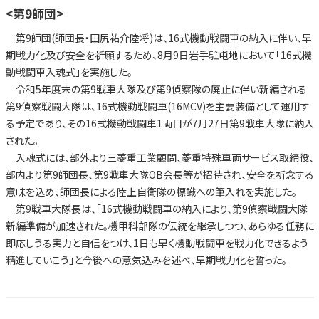
<第9師団>
第9師団(師団長・田尻祐介陸将)は、16式機動戦闘車の納入に伴い、早
期戦力化及び安全を祈願するため、8月9日岩手駐屯地において「16式機
動戦闘車入魂式」を実施した。
令和5年度末の第9戦車大隊及び第9偵察隊の廃止に伴い新編される
第9偵察戦闘大隊は、16式機動戦闘車(16MCV)を主要装備として運用す
る予定であり、その16式機動戦闘車1両目が7月27日第9戦車大隊に納入
された。
入魂式には、部外より三菱重工業顧問、菱重特殊車両サービス取締役、
部内より第9師団長、第9戦車大隊OB会長等が招待され、安全を祈念する
意味を込め、師団長による陸上自衛隊の標識への筆入れを実施した。
第9戦車大隊長は、「16式機動戦闘車の納入により、第9偵察戦闘大隊
新編準備が加速された。機甲科部隊の伝統を継承しつつ、あらゆる任務に
即応しうる実力と自信をつけ、1日も早く機動戦闘車を戦力化できるよう
精進していこう」と今後への意気込みを述べ、早期戦力化を誓った。