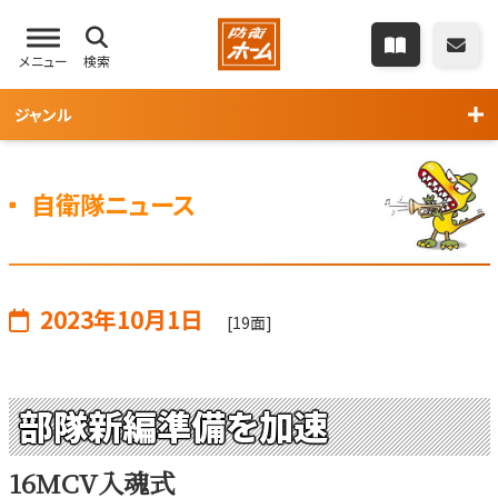
メニュー
検索
ジャンル
自衛隊ニュース
2023年10月1日
[19面]
部隊新編準備を加速
16MCV入魂式