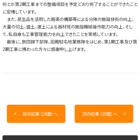
何とか第2期工事までの整備項目を予定どおり完了することができたこと
に安堵しています。
また、民生品を活用した暗渠の構築等による分隊の施設技術の向上、
大量の切土、盛土、運土による器材班の施設機械操作能力の向上、そし
て、私自身も工事管理能力を向上できたことを実感しています。
最後に、旅団隷下部隊、函館駐屯地業務隊をはじめ、第1期工事及び第
2期工事に携わった方々に感謝申し上げます。
前の記事（18面）へ
次の記事（20面）へ