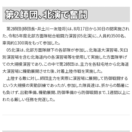
第2師団、北演で奮闘
第2師団(師団長・井土川一友陸将)は、8月17日から30日の間実施され
た、令和5年度北部方面隊総合戦闘力演習(05北演)に、人員約3500名、
車両約1300両をもって参加した。
05北演は、北部方面隊隷下の各部隊が参加し、北海道大演習場、矢臼
別演習場を含む北海道内の各演習場等を使用して実施した方面隊挙げ
ての大規模演習であり、この中で第2師団は、主力を各駐屯地から北海道
大演習場に機動展開させた後、対着上陸作戦を実施した。
上陸する敵に対し、師団主力を実際に演習場に展開して防御戦闘する
という大規模の実動訓練であったが、参加した隊員達は、折からの酷暑に
も負けず、出動準備、機動展開、防御準備から防御戦闘まで、1週間以上に
わたる厳しい任務を完遂した。