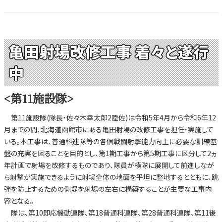
亀田射場改修工事 着々と遂行
中
<第11施設隊>
第11施設隊(隊長・佐々木幸太郎2陸佐)は令和5年4月から令和6年12
月までの間、北海道函館市にある亀田射場の改修工事を担任・実施して
いる。本工事は、普通科連隊等の各個戦闘射撃能力向上に必要な訓練基
盤の充実を図ることを目的とし、第1期工事から第5期工事に区分して2ヵ
年計画で射場を改修するものであり、隊員が横隊に展開して前進しなが
ら射撃が実施できるように射場全体の地面を平坦に整地するとともに、跳
弾を防止するための側堤を射場の左右に構築することが主要な工事内
容となる。
隊は、第10即応機動連隊、第18普通科連隊、第28普通科連隊、第11後