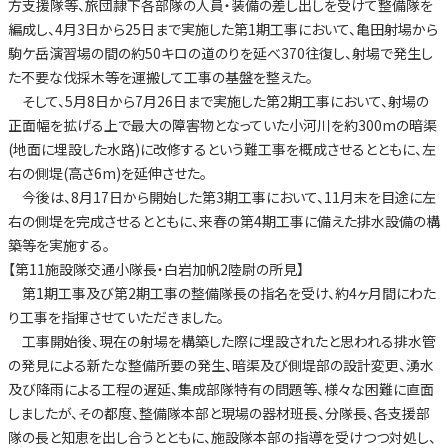
方支援隊等、旅団隷下各部隊の人員・装備の差し出しを受けて整備隊を
編成し、4月3日から25日まで実施した第1期工事において、亀田射場から
駒ケ岳演習場の間の約50キロの道のりを延べ370往復し、射場で発生し
た不要な伐採木等を運搬して工事の基盤を整えた。
そして、5月8日から7月26日まで実施した第2期工事において、射場の
正面幅を拡げる上で最大の障害物となっていた小河川を約300mの暗渠
(地面に埋設した水路)に改修するという難工事を概成させるとともに、左
右の側堤(高さ6m)を延伸させた。
今後は、8月17日から開始した第3期工事において、11月末を目途に左
右の側堤を完成させるとともに、来春の第4期工事に備えた排水設備の構
築等を実施する。
【第11施設隊交通小隊長・白岩加帆2陸尉の所見】
第1期工事及び第2期工事の整備隊長の指名を受け、約4ヶ月間にわた
り工事を指揮させていただきました。
工事開始後、現在の射場を構築した際に埋設されたと思われる排水管
の発見による新たな整備所要の発生、暗渠及び側堤部の設計変更、湧水
及び降雨による工程の遅延、集成部隊特有の問題等、様々な困難に直面
しましたが、その都度、整備隊本部と現場の器材班長、分隊長、各支援部
隊の長と知恵を出し合うとともに、施設隊本部の指導を受けつつ対処し、