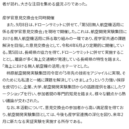
者が訪れ、大きな注目を集める盛況ぶりであった。
産学官意見交換会を同時開催
また、9月8日は、ドローンサミットに併せて、「第5回無人航空機活用に
係る産学官意見交換会」を現地で開催した。これは、航空開発実験集団に
おける無人航空機活用に係る取り組みの一環であり、産学官共通の課題
解決を目指した意見交換会として、令和4年6月より定期的に開催してい
る。第5回は、長崎県の協力を得て、ドローンサミットに併せて実施するこ
ととし、離島が多く海上交通網が発達している長崎県の特性を踏まえ、
「海上における無人航空機の活用」をテーマとした。
柿原航空開発実験集団司令官の「5年先の技術をアジャイルに実現、そ
のためにも私達と一緒に課題を解決していきましょう」という力強い挨拶
を皮切りに、企業、大学、航空開発実験集団からの話題提供を基にしたワ
ークショップを行い、参加者間の専門的知見を踏まえ、様々な観点から熱
い議論が交わされた。
なお、本活動について、意見交換会の参加者から高い満足度を得てお
り、航空開発実験集団としては、今後も産学官連携の深化を図り、来年2
月に新たなる実証実験を実施する所存である。