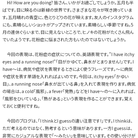
Hi! How are you doing? 皆さん、いかがお過ごしでしょうか。五月も半
ばです。目に映るのは新緑の世界です。さまざまな花々が咲き誇っていま
す。五月晴れの青空に、色とりどりの花が映えます。友人のインスタグラム
にも、素晴らしいショットがアップされています。素晴らしい季節ですね。5
月の連休ぐらいまで、目に見えないところで、ヒノキの花粉がたくさん飛ん
でいたようです。花粉症に悩まされた方もいたのではないでしょうか。
今回の表現は、花粉症の症状についての、英語表現です。"I have itchy
eyes and a running nose!"「目がかゆくて、鼻水がとまりません!」です。I
have～は、病気や症状を表現するときによく使うフレーズです。～に病気
や症状を表す単語を入れればよいのです。今回は、itchy eyes「かゆい
目」、a running nose「鼻水が出ている鼻」を入れて表現を作ります。病気
の場合は、a cold「風邪」、a fever「発熱」などをI have～の～に入れれば、
「風邪をひいている」、「熱がある」という表現を作ることができます。覚え
ておくと便利ですね。
今回のブログは、「I thinkとI guessの違い注意です!」です。I thinkは、
ただ考えるのではなく、熟考するという意味があります。一方I guessは、
非常にカジュアルな表現で「～みたい」を意味しています。その使い分けが