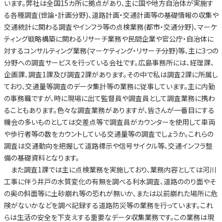
います。弊社は全国15カ所に拠点があり、主に国や地方自治体が実施す
る各種調査(世論・計画分野)、道路計画・交通計画等の基礎情報の収集や
交通統計に関わる調査やインフラ等の点検業務(都市・交通分野)、マーケ
ティング戦略構築に関わるリサーチ業務や民間企業や官公庁・自治体に
対するコンサルティング業務(マーケティング・リサーチ分野)等、主に3つの
分野への調査サービスを行っている会社です。広島事務所には、経理課、
企画課、調査1課及び調査2課があります。その中で私は調査2課に所属し
ており、交通量等調査のデータ集計等の業務に従事しています。主に内勤
の事務職ですが、時に現場に出て監督員や調査員として調査業務に携わ
ることもあります。色々な調査業務がありますが、皆さんが一番目にする
機会の多いものとしては交差点等で調査員がカウンターを使用して車両
や歩行者等の数をカウントしている交通量等の調査でしょうか。これらの
調査は交通動向を把握して道路標示や信号サイクル等、交通インフラ整
備の基礎資料となります。
また調査1課では主に点検業務を実施しており、業務内容としては河川
工事に伴う井戸の水質変化の有無を調べる利水調査、道路ののり面やそ
の奥の斜面等に土砂崩れ等の恐れが無いか、または以前崩れた場所に危
険がないかなどを調べ記録する道路防災等の業務を行っています。これ
らは生活の安全を下支えする重要なデータ収集業務です。この業務は現