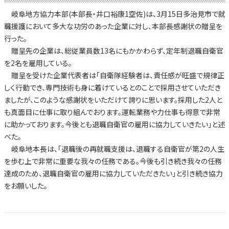
岐阜地方協力本部(本部長・井口裕康1空佐)は、3月15日多治見市で就
職援護において多大な功労のあった企業に対し、本部長感謝状の贈呈を
行った。
贈呈先の企業は、総従業員数13名にもかかわらず、定年制退職自衛官
を2名を雇用している。
贈呈を受けた企業代表者は「自衛隊経験者は、責任感が旺盛で規律正
しく行動でき、専門技術も身に着けているとのことで採用させていただき
ましたが、このような感謝状をいただけて誇りに思います。採用した2人と
も真面目に仕事に取り組んでおります。運転業務や力仕事も得意で非常
に助かっております。今後とも退職自衛官の雇用に協力していきたい」と述
べた。
岐阜地本長は、「退職後の再就職支援は、退職する自衛官が第2の人生
を歩む上で非常に重要な我々の任務である。今後も引き続き我々の任務
達成のため、退職自衛官の雇用に協力していただきたい」と引き続き協力
をお願いした。