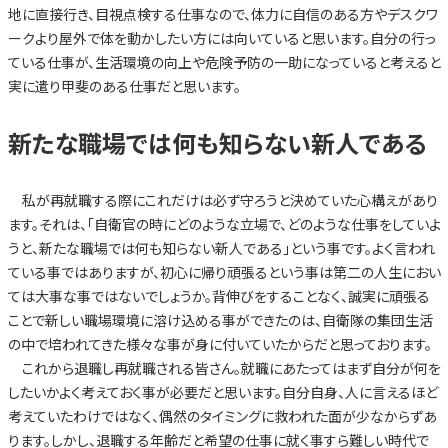
地に直接行き、目視点検する仕事なので、体力に自信のある方やデスクワ
ークより屋外で体を動かしたい方には向いていると思います。自分の行っ
ている仕事が、生活環境の向上や危険予防の一助になっていると考えると
実に遣り甲斐のある仕事だと思います。
新たな職場では何も知らない新人である
私が再就職する際にこれだけは必ず守ろうと決めていた心構えがあり
ます。それは、「自衛官の時にどのような立場で、どのような仕事をしていよ
うと、新たな職場では何も知らない新人である」という事です。よく言われ
ている事ではありますが、初心に帰り頑張るという事は第二の人生におい
ては大事な事ではないでしょうか。背伸びをすることなく、誠実に頑張る
ことで新しい職場環境に溶け込める事ができたのは、自衛隊の集団生活
の中で培われてきた様々な事が身に付いていたからだと思っております。
これから退職し再就職される皆さん。就職にあたってはまず自分が何を
したいかよく考えておく事が必要だと思います。自分自身、人に言えるほど
考えていたわけではなく、偶然のタイミングに救われた面が少なからずあ
ります。しかし、退職する年齢だと希望の仕事に就く事すら難しい時代で