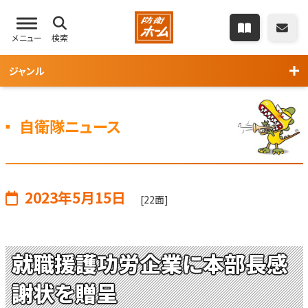
メニュー
検索
ジャンル
自衛隊ニュース
2023年5月15日
[22面]
就職援護功労企業に本部長感
謝状を贈呈