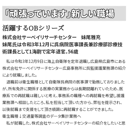
「頑張っています」新しい職場
活躍するOBシリーズ
株式会社サーベイリサーチセンター 妹尾雅充
妹尾氏は令和3年12月に呉病院医事課長兼診療部診療技
術課長として1海尉で定年退官。56歳
私は令和3年12月9日に海上自衛隊を定年退職し広島県広島市にある
株式会社サーベイリサーチセンター広島事務所に呉監援護業務課の紹介
により就職しました。
退職前は衛生職種として自衛隊呉病院の医事課で勤務しておりました
が、所有免許に関係する医療の実業務からは長期間離れていたため、医
療系での再就職は難しいと考え、事務系の職種への再就職を希望し援護
業務課へ相談したところ、私を担当して頂いた方から、弊社を提示され、
以後就職まで支援をして頂き順調に再就職することができました。
衛生職種↓交通量等調査のデータ集計業務へ
私が就職した、株式会社サーベイリサーチセンターの紹介をしたいと思