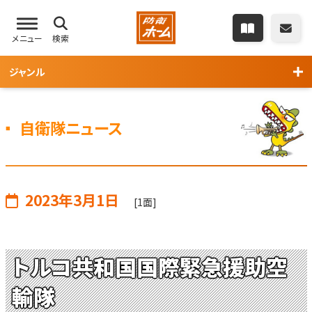
メニュー
検索
ジャンル
自衛隊ニュース
2023年3月1日
[1面]
トルコ共和国国際緊急援助空
輸隊