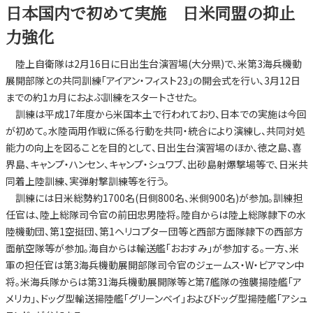
日本国内で初めて実施 日米同盟の抑止
力強化
陸上自衛隊は2月16日に日出生台演習場(大分県)で、米第3海兵機動
展開部隊との共同訓練「アイアン・フィスト23」の開会式を行い、3月12日
までの約1カ月におよぶ訓練をスタートさせた。
訓練は平成17年度から米国本土で行われており、日本での実施は今回
が初めて。水陸両用作戦に係る行動を共同・統合により演練し、共同対処
能力の向上を図ることを目的として、日出生台演習場のほか、徳之島、喜
界島、キャンプ・ハンセン、キャンプ・シュワブ、出砂島射爆撃場等で、日米共
同着上陸訓練、実弾射撃訓練等を行う。
訓練には日米総勢約1700名(日側800名、米側900名)が参加。訓練担
任官は、陸上総隊司令官の前田忠男陸将。陸自からは陸上総隊隷下の水
陸機動団、第1空挺団、第1ヘリコプター団等と西部方面隊隷下の西部方
面航空隊等が参加。海自からは輸送艦「おおすみ」が参加する。一方、米
軍の担任官は第3海兵機動展開部隊司令官のジェームス・W・ビアマン中
将。米海兵隊からは第31海兵機動展開隊等と第7艦隊の強襲揚陸艦「ア
メリカ」、ドッグ型輸送揚陸艦「グリーンベイ」およびドッグ型揚陸艦「アシュ