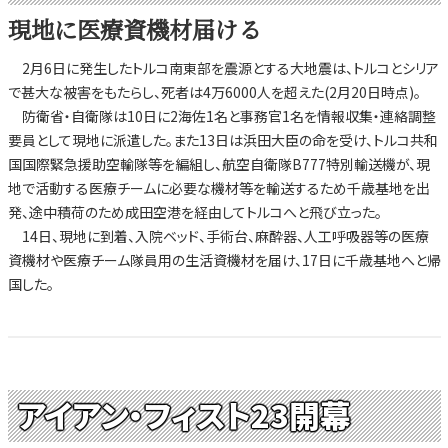
現地に医療資機材届ける
2月6日に発生したトルコ南東部を震源とする大地震は、トルコとシリア
で甚大な被害をもたらし、死者は4万6000人を超えた(2月20日時点)。
防衛省・自衛隊は10日に2海佐1名と事務官1名を情報収集・連絡調整
要員として現地に派遣した。また13日は浜田大臣の命を受け、トルコ共和
国国際緊急援助空輸隊等を編組し、航空自衛隊B777特別輸送機が、現
地で活動する医療チームに必要な機材等を輸送するため千歳基地を出
発、途中積荷のため成田空港を経由してトルコへと飛び立った。
14日、現地に到着、入院ベッド、手術台、麻酔器、人工呼吸器等の医療
資機材や医療チーム隊員用の生活資機材を届け、17日に千歳基地へと帰
国した。
アイアン・フィスト23開幕