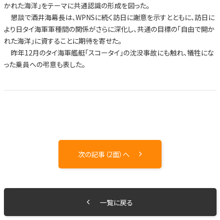
かれた海洋」をテーマに共通認識の形成を図った。
懇談で酒井海幕長は、WPNSに続く訪日に謝意を示すとともに、訪日に
より日タイ海軍軍種間の関係がさらに深化し、共通の目標の「自由で開か
れた海洋」に資することに期待を寄せた。
昨年12月のタイ海軍艦艇「スコータイ」の沈没事故にも触れ、犠牲にな
った乗員への弔意も表した。
次の記事（2面）へ
一覧に戻る