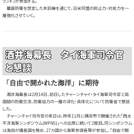
ランド」が参加する。
離島防衛を想定した本訓練を通じて、日米同盟の抑止力・対処力を一
層強化させていく。
酒井海幕長 タイ海軍司令官
と懇談
「自由で開かれた海洋」に期待
酒井海幕長は2月14日、訪日したチャーンチャイ・タイ海軍司令官と両
国間の防衛交流、防衛協力の一層の深化・具体化について防衛省で懇談
した。
チャーンチャイ司令官の来日は、昨年11月に横浜市で開催された「西太
平洋海軍シンポジウム(WPNS)」への出席に続いて2度目。同シンポジウム
は海自が議長国を務め、27カ国から海軍参謀長等が参加し、「自由で開