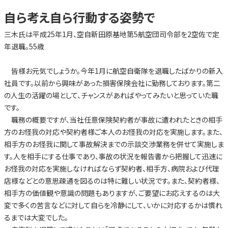
自ら考え自ら行動する姿勢で
三木氏は平成25年1月、空自新田原基地第5航空団司令部を2空佐で定
年退職。55歳
皆様お元気でしょうか。今年1月に航空自衛隊を退職したばかりの新入
社員です。以前から興味があった損害保険会社に勤務しております。第二
の人生の活躍の場として、チャンスがあればやってみたいと思っていた職
です。
職務の概要ですが、当社任意保険契約者が事故に遭われたときの相手
方のお怪我の対応や契約者様ご本人のお怪我の対応を実施します。また、
相手方のお怪我に関して事故解決までの示談交渉業務を併せて実施しま
す。人を相手にする仕事であり、事故の状況を報告書から把握して迅速に
お怪我の対応を実施しなければならず契約者、相手方、病院および代理
店様などとの意思疎通を図るのは特に難しい状況です。また、契約者様、
相手方の価値観や意識の問題もありますが、ご要望にお応えするのは大
変で多くの苦言などに対して自らを冷静にして、いかに対応するかは慣れ
るまでは大変でした。