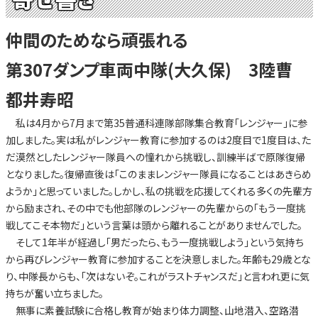
仲間のためなら頑張れる
第307ダンプ車両中隊(大久保) 3陸曹
都井寿昭
私は4月から7月まで第35普通科連隊部隊集合教育「レンジャー」に参
加しました。実は私がレンジャー教育に参加するのは2度目で1度目は、た
だ漠然としたレンジャー隊員への憧れから挑戦し、訓練半ばで原隊復帰
となりました。復帰直後は「このままレンジャー隊員になることはあきらめ
ようか」と思っていました。しかし、私の挑戦を応援してくれる多くの先輩方
から励まされ、その中でも他部隊のレンジャーの先輩からの「もう一度挑
戦してこそ本物だ」という言葉は頭から離れることがありませんでした。
そして1年半が経過し「男だったら、もう一度挑戦しよう」という気持ち
から再びレンジャー教育に参加することを決意しました。年齢も29歳とな
り、中隊長からも、「次はないぞ。これがラストチャンスだ」と言われ更に気
持ちが奮い立ちました。
無事に素養試験に合格し教育が始まり体力調整、山地潜入、空路潜