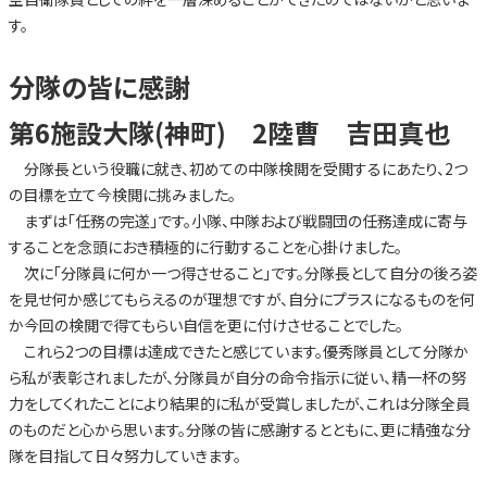
す。
分隊の皆に感謝
第6施設大隊(神町) 2陸曹 吉田真也
分隊長という役職に就き、初めての中隊検閲を受閲するにあたり、2つ
の目標を立て今検閲に挑みました。
まずは「任務の完遂」です。小隊、中隊および戦闘団の任務達成に寄与
することを念頭におき積極的に行動することを心掛けました。
次に「分隊員に何か一つ得させること」です。分隊長として自分の後ろ姿
を見せ何か感じてもらえるのが理想ですが、自分にプラスになるものを何
か今回の検閲で得てもらい自信を更に付けさせることでした。
これら2つの目標は達成できたと感じています。優秀隊員として分隊か
ら私が表彰されましたが、分隊員が自分の命令指示に従い、精一杯の努
力をしてくれたことにより結果的に私が受賞しましたが、これは分隊全員
のものだと心から思います。分隊の皆に感謝するとともに、更に精強な分
隊を目指して日々努力していきます。