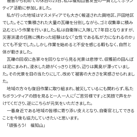
被害から初めての休日の23日、私は福知山曹友会の一員としてボラン
ティア活動に参加しました。
私が行った地域はマスメディアでも大きく報道された興地区、戸田地区
でした。そこで集積された大量の瓦礫を分別しながら、ゴミ収集車に積み
込むという作業を行いました。私は自衛隊に入隊して7年目となりますが、
災害派遣の任務に携わった経験はなく「女性である私が力になれるのか」
とても不安でした。しかし作業を始めると不安を感じる暇もなく、自然と
体が動きました。
瓦礫の回収に各家々を回りながら見る光景は悲惨で、収穫前の田んぼ
は泥にまみれ、浸水した跡がくっきりと残り、辺りは異臭が漂っていまし
た。その光景を目の当たりにして、改めて被害の大きさを実感させられまし
た。
地域の方々も復旧作業に取り組まれ、被災しているにも関わらず、私た
ちボランティアの顔を見ると一人一人に「ご苦労様です」と笑顔で声をか
けてくださり、逆にこちらが元気をいただきました。
一番身近である地域の皆様に寄り添い支えとなり、自衛官としてできる
ことを今後も協力していきたいと思います。
「頑張ろう! 福知山」