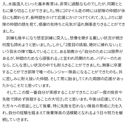
入、水路潜入といった基本教育は、非常に過酷なものでしたが、同期とと
もに乗り切ることができました。特に10マイル走の時には部隊の仲間が休
日にも関わらず、長時間をかけて応援にかけつけてくれて、久しぶりに部
隊の仲間の顔を見て、感謝の気持ちと元気が溢れ無事走りきることができ
ました。
訓練も後半になり想定訓練に突入し、想像を絶する厳しい状況が続き
何度も諦めようと思いました。しかし「2度目の挑戦、絶対に帰れない」と
いう背水の陣で臨んでいることと、ある助教から「自分のためには限界が
あるが、仲間のためなら頑張れる」と言われ同期のため、バディーのため
なら、どんな苦しい状況の中でも耐えきることができました。無事に卒業
することができ部隊で唯一のレンジャー隊員になることができたのも、共
に苦しみに耐え抜いた仲間、そして常に励ましてくれた周囲の応援があっ
たからこそだと思っています。
そして、この度一番自分が実感することができたことは「一度の挫折や
失敗で諦めず挑戦することの大切さ」だと思います。今後は応援してくれ
た方々への恩返しとして後輩、特に失敗を恐れない隊員の育成に力を入
れ、自分の経験を踏まえて後輩隊員の活模範となれるよう日々努力を継
続していきます。