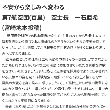
不安から楽しみへ変わる
第7航空団(百里) 空士長 一石亜希
(宮崎地本投稿)
「新田原分駐所での臨時勤務を命じる」と言われてから到着するまで、
臨時勤務という喜びと私に勤まるのだろうかという少々の不安を抱いて
いました。しかし、到着してから職場の雰囲気の良さがすぐに伝わり楽し
みへと変わりました。
臨時勤務としての仕事は広報活動の中のほんの一部にしかすぎなかっ
たかもしれませんが、様々な広報活動に参加させていただき貴重な体験
をさせていただきました。また、熱心に志願者を採用させようと仕事されて
いる広報官の姿を見て、試験勉強に頑張っている高校生と接するなかで、
募集の大変さを身に染みて感じました。そして高校生たちが後の後輩にな
るのかと思うと、より一層のやりがいや責任の重さを感じました。一言で自
衛隊と言っても知らなかった職種や制度があり、これから勤務を続けてい
くにあたり大変勉強になりました。
最後になりましたが、本部長をはじめとする新田原分駐所の方々、3ヵ