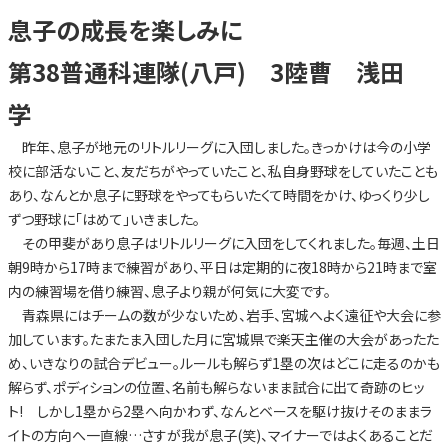
息子の成長を楽しみに
第38普通科連隊(八戸) 3陸曹 浅田
学
昨年、息子が地元のリトルリーグに入団しました。きっかけは今の小学
校に部活ないこと、友だちがやっていたこと、私自身野球をしていたことも
あり、なんとか息子に野球をやってもらいたくて時間をかけ、ゆっくり少し
ずつ野球に「はめて」いきました。
その甲斐があり息子はリトルリーグに入団をしてくれました。毎週、土日
朝9時から17時まで練習があり、平日は定期的に夜18時から21時まで室
内の練習場を借り練習、息子より親が何気に大変です。
青森県にはチームの数が少ないため、岩手、宮城へよく遠征や大会に参
加しています。たまたま入団した月に宮城県で楽天主催の大会があったた
め、いきなりの試合デビュー。ルールも解らず1塁の次はどこに走るのかも
解らず、ポディションの位置、名前も解らないまま試合に出て奇跡のヒッ
ト! しかし1塁から2塁へ向かわず、なんとベースを駆け抜けそのままラ
イトの方向へ一直線…さすが我が息子(笑)、マイナーではよくあることだ