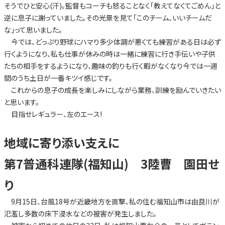
そうでひと安心(汗)。監督もコーチも怒ることなく「教えてなくてごめん」と
逆に息子に謝っていました。その光景を見て「このチーム、いいチームだ
な」って思いました。
今では、どっぷり野球にハマり多少体調が悪くても練習がある日は必ず
行くようになり、私も仕事が休みの時は一緒に練習に行き手伝いや子供
たちの相手をするようになり、趣味の釣りも行く暇がなくなり今では一週
間のうち土日が一番キツイ感じです。
これからの息子の成長を楽しみにしながら業務、訓練を励んでいきたい
と思います。
目指せレギュラー、左のエース!
地域に寄り添い支えに
第7普通科連隊(福知山) 3陸曹 園田せ
り
9月15日、台風18号が近畿地方を直撃、私の住む福知山市は由良川が
氾濫し多数の床下浸水などの被害が発生しました。