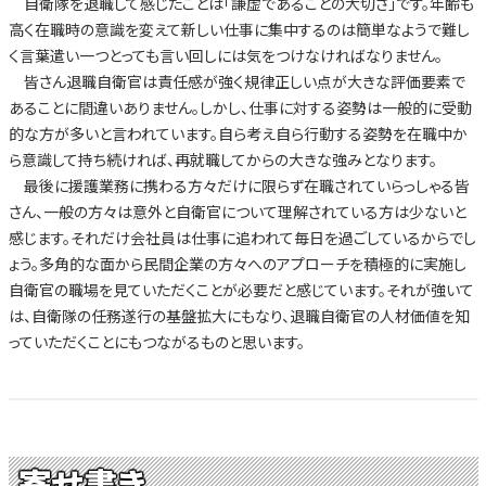
自衛隊を退職して感じたことは「謙虚であることの大切さ」です。年齢も
高く在職時の意識を変えて新しい仕事に集中するのは簡単なようで難し
く言葉遣い一つとっても言い回しには気をつけなければなりません。
皆さん退職自衛官は責任感が強く規律正しい点が大きな評価要素で
あることに間違いありません。しかし、仕事に対する姿勢は一般的に受動
的な方が多いと言われています。自ら考え自ら行動する姿勢を在職中か
ら意識して持ち続ければ、再就職してからの大きな強みとなります。
最後に援護業務に携わる方々だけに限らず在職されていらっしゃる皆
さん、一般の方々は意外と自衛官について理解されている方は少ないと
感じます。それだけ会社員は仕事に追われて毎日を過ごしているからでし
ょう。多角的な面から民間企業の方々へのアプローチを積極的に実施し
自衛官の職場を見ていただくことが必要だと感じています。それが強いて
は、自衛隊の任務遂行の基盤拡大にもなり、退職自衛官の人材価値を知
っていただくことにもつながるものと思います。
寄せ書き