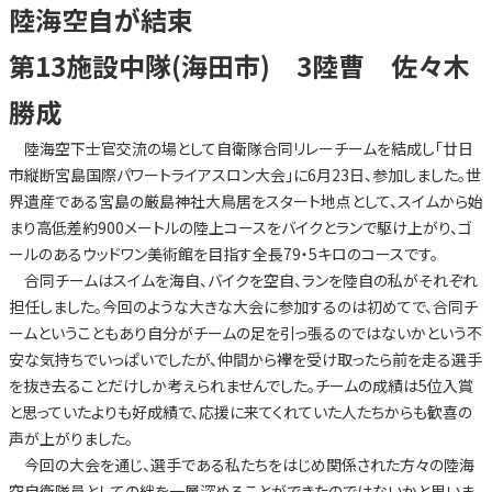
陸海空自が結束
第13施設中隊(海田市) 3陸曹 佐々木
勝成
陸海空下士官交流の場として自衛隊合同リレーチームを結成し「廿日
市縦断宮島国際パワートライアスロン大会」に6月23日、参加しました。世
界遺産である宮島の厳島神社大鳥居をスタート地点として、スイムから始
まり高低差約900メートルの陸上コースをバイクとランで駆け上がり、ゴ
ールのあるウッドワン美術館を目指す全長79・5キロのコースです。
合同チームはスイムを海自、バイクを空自、ランを陸自の私がそれぞれ
担任しました。今回のような大きな大会に参加するのは初めてで、合同チ
ームということもあり自分がチームの足を引っ張るのではないかという不
安な気持ちでいっぱいでしたが、仲間から襷を受け取ったら前を走る選手
を抜き去ることだけしか考えられませんでした。チームの成績は5位入賞
と思っていたよりも好成績で、応援に来てくれていた人たちからも歓喜の
声が上がりました。
今回の大会を通じ、選手である私たちをはじめ関係された方々の陸海
空自衛隊員としての絆を一層深めることができたのではないかと思いま