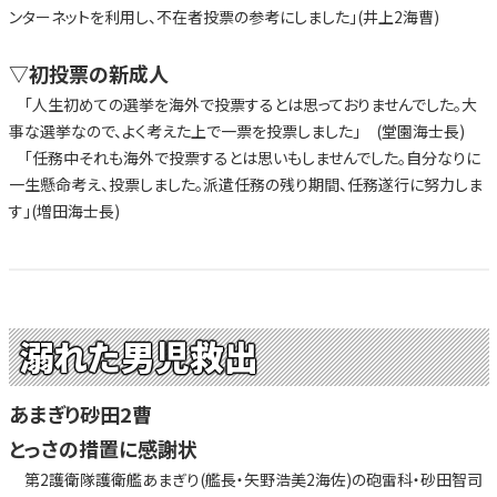
ンターネットを利用し、不在者投票の参考にしました」(井上2海曹)
▽初投票の新成人
「人生初めての選挙を海外で投票するとは思っておりませんでした。大
事な選挙なので、よく考えた上で一票を投票しました」 (堂園海士長)
「任務中それも海外で投票するとは思いもしませんでした。自分なりに
一生懸命考え、投票しました。派遣任務の残り期間、任務遂行に努力しま
す」(増田海士長)
溺れた男児救出
あまぎり砂田2曹
とっさの措置に感謝状
第2護衛隊護衛艦あまぎり(艦長・矢野浩美2海佐)の砲雷科・砂田智司