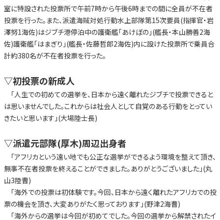
室に特設された投票所で午前7時から午後6時までの間に全員が不在者
投票を行った。また、派遣海賊対処行動水上部隊第15次要員(指揮官・岩
澤努1海佐)はジブチ港停泊中の護衛艦「あけぼの」(艦長・本山勝善2海
佐)護衛艦「はまぎり」(艦長・佐藤哲郎2海佐)内に設けた投票所で乗員合
計約380名が不在者投票を行った。
▽初投票の新成人
「人生での初めての選挙を、日本から遠く離れたジブチで投票できると
は思いませんでした。これからは社会人として自覚のある行動をとってい
きたいと思います」(大場陸士長)
▽派遣元部隊(厚木)周辺出身者
「アフリカという遠い地でも公正な選挙ができるよう環境を整えて頂き、
無事不在者投票を終えることができました。ありがとうございました」(丸
山3陸曹)
「海外での投票は初体験です。今回、日本から遠く離れたアフリカでの投
票の機会を頂き、大変ありがたく思っております」(野津2海曹)
「海外からの選挙は今回が初めてでした。今回の選挙から解禁されたイ