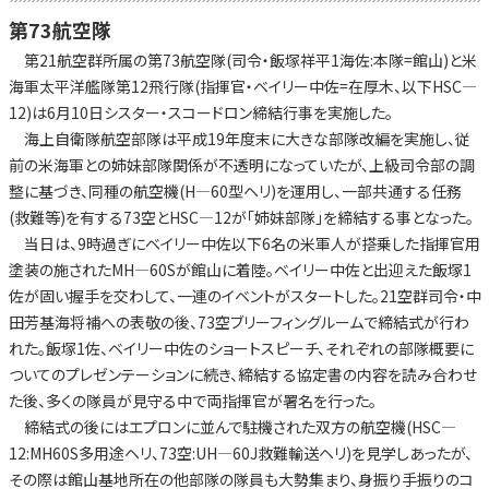
第73航空隊
第21航空群所属の第73航空隊(司令・飯塚祥平1海佐:本隊=館山)と米
海軍太平洋艦隊第12飛行隊(指揮官・ベイリー中佐=在厚木、以下HSC—
12)は6月10日シスター・スコードロン締結行事を実施した。
海上自衛隊航空部隊は平成19年度末に大きな部隊改編を実施し、従
前の米海軍との姉妹部隊関係が不透明になっていたが、上級司令部の調
整に基づき、同種の航空機(H—60型ヘリ)を運用し、一部共通する任務
(救難等)を有する73空とHSC—12が「姉妹部隊」を締結する事となった。
当日は、9時過ぎにベイリー中佐以下6名の米軍人が搭乗した指揮官用
塗装の施されたMH—60Sが館山に着陸。ベイリー中佐と出迎えた飯塚1
佐が固い握手を交わして、一連のイベントがスタートした。21空群司令・中
田芳基海将補への表敬の後、73空ブリーフィングルームで締結式が行わ
れた。飯塚1佐、ベイリー中佐のショートスピーチ、それぞれの部隊概要に
ついてのプレゼンテーションに続き、締結する協定書の内容を読み合わせ
た後、多くの隊員が見守る中で両指揮官が署名を行った。
締結式の後にはエプロンに並んで駐機された双方の航空機(HSC—
12:MH60S多用途ヘリ、73空:UH—60J救難輸送ヘリ)を見学しあったが、
その際は館山基地所在の他部隊の隊員も大勢集まり、身振り手振りのコ