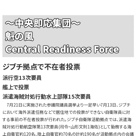
～中央即応集団～
魁の風
Central Readiness Force
ジブチ拠点で不在者投票
派行空13次要員
艦上で投票
派遣海賊対処行動水上部隊15次要員
7月21日に実施された参議院議員選挙より一足早い7月13日、ジブチ
において海外派遣任務などで居住地での投票ができない自衛隊員に対
する事前の不在者投票が行われた。ジブチ自衛隊活動拠点では、派遣海
賊対処行動航空隊第13次要員(司令・山形文則1海佐)として勤務する海
上自衛官約120名、陸上自衛官約70名の計約190名が活動拠点内の会議