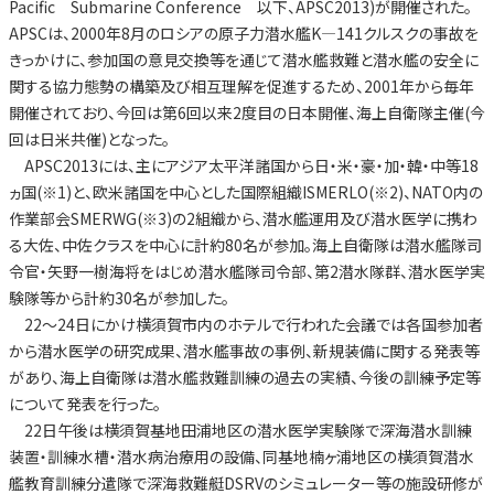
Pacific Submarine Conference 以下、APSC2013)が開催された。
APSCは、2000年8月のロシアの原子力潜水艦K—141クルスクの事故を
きっかけに、参加国の意見交換等を通じて潜水艦救難と潜水艦の安全に
関する協力態勢の構築及び相互理解を促進するため、2001年から毎年
開催されており、今回は第6回以来2度目の日本開催、海上自衛隊主催(今
回は日米共催)となった。
APSC2013には、主にアジア太平洋諸国から日・米・豪・加・韓・中等18
ヵ国(※1)と、欧米諸国を中心とした国際組織ISMERLO(※2)、NATO内の
作業部会SMERWG(※3)の2組織から、潜水艦運用及び潜水医学に携わ
る大佐、中佐クラスを中心に計約80名が参加。海上自衛隊は潜水艦隊司
令官・矢野一樹海将をはじめ潜水艦隊司令部、第2潜水隊群、潜水医学実
験隊等から計約30名が参加した。
22～24日にかけ横須賀市内のホテルで行われた会議では各国参加者
から潜水医学の研究成果、潜水艦事故の事例、新規装備に関する発表等
があり、海上自衛隊は潜水艦救難訓練の過去の実績、今後の訓練予定等
について発表を行った。
22日午後は横須賀基地田浦地区の潜水医学実験隊で深海潜水訓練
装置・訓練水槽・潜水病治療用の設備、同基地楠ヶ浦地区の横須賀潜水
艦教育訓練分遣隊で深海救難艇DSRVのシミュレーター等の施設研修が