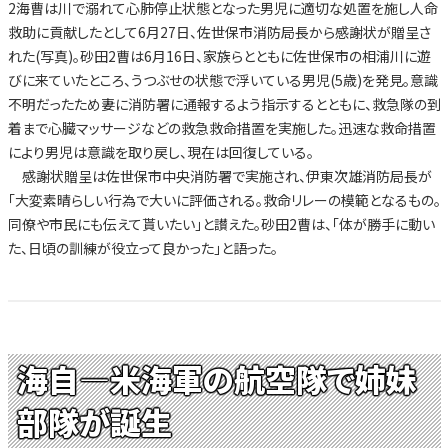
2海曹は川で溺れて心肺停止状態となった男児に適切な処置を施し人命
救助に貢献したとして6月27日、佐世保市消防局長から感謝状が贈呈さ
れた(写真)。砂田2曹は6月16日、家族らとともに佐世保市の相浦川に遊
びに来ていたところ、うつぶせの状態で浮いている男児(5歳)を発見。意識
不明だったため妻に消防署に通報するよう指示するとともに、救急隊の到
着まで心臓マッサージなどの救急救命措置を実施した。迅速な救命措置
により男児は意識を取り戻し、現在は回復している。
感謝状贈呈は佐世保市中央消防署で実施され、伊東次雄消防局長が
「大変素晴らしい行為で大いに評価される。救命リレーの模範となるもの。
同僚や市民にも伝えて貰いたい」と讃えた。砂田2曹は、「体が勝手に動い
た、日頃の訓練が役立って良かった」と語った。
海自—米海軍の航空隊で姉妹
部隊が誕生