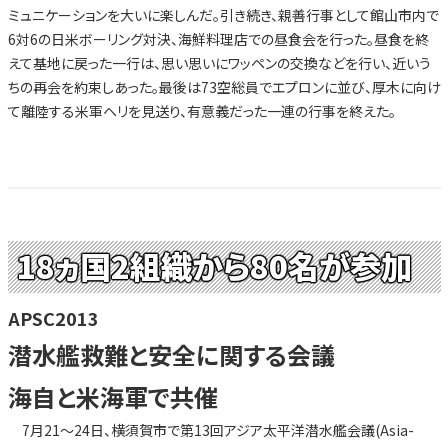
ミュニケーションを大いに楽しんだ。引き続き、親善行事として館山市内で
6対6の日米ボーリング対決、海鮮料理店での昼食会を行った。昼食を終
えて基地に戻った一行は、思い思いにワッペンの交換などを行い、近いう
ちの再会を約束しあった。最後は73空総員でエプロンに並び、厚木に向け
て離陸する米軍ヘリを見送り、有意義だった一連の行事を終えた。
18ヵ国2組織から80名が参加
APSC2013
潜水艦救難と安全に関する会議
海自と米海軍で共催
7月21～24日、横須賀市で第13回アジア太平洋潜水艦会議(Asia-