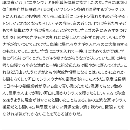
環境省が7月にニホンウナギを絶滅危惧種に指定したのだ。さらに環境団
体「国際自然保護連合(IUCN)」がワシントン条約と連動するブラックリス
トに入れることも検討している。50年前には3千トン獲れたものが今や3百
トンしかとれなくなったらしい。その当時、家の近くの川では筆者たち子ど
もでも簡単にウナギは捕まえることができた。竹ヒゴの先にみみずをつけ
た針を川の中の岩や石垣の割れ目に差し込むと必ずと言っていいほどウ
ナギが食いついて出てきた、魚篭に暴れるウナギを入れるのに大格闘する
のも楽しかった。また、竹筒にエサを入れて一晩川に沈めておき翌朝、学
校に行く前に行くとぎゅうぎゅう鳴きながらうなぎが入っていた。家に持ち
帰り自慢する小さな漁師と一緒に祖父母たちは賑やかに喜んでくれた。こ
れほど沢山いたうなぎがよもや絶滅危惧種になるとは。たしかにあれか
ら間もなくして河口でシラスウナギの密漁が始まったようだ。高度成長期
で日本中の養鰻業者が高いお金で買い漁ったのだ。漁師でもない勤め
人、農家の人までが暗い河口に浸かりシラスを獲ったらしい。まるで砂金
を掬うように現金がはいったと聞いたこともある。あの立派な家はシラス
御殿だとも聞いた。無尽蔵ではない資源を食い潰す我われ、極限まで来
なければ気が付かないことを恥じるばかりだ。