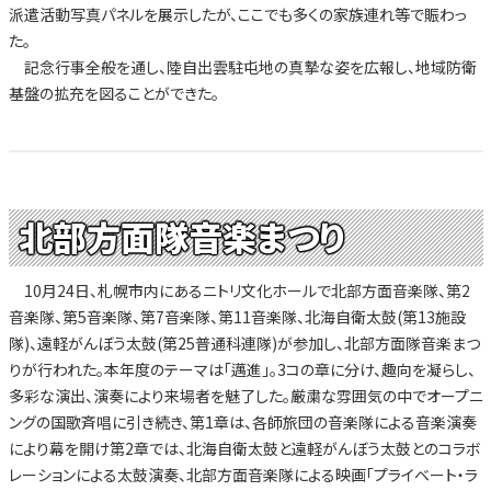
派遣活動写真パネルを展示したが、ここでも多くの家族連れ等で賑わっ
た。
記念行事全般を通し、陸自出雲駐屯地の真摯な姿を広報し、地域防衛
基盤の拡充を図ることができた。
北部方面隊音楽まつり
10月24日、札幌市内にあるニトリ文化ホールで北部方面音楽隊、第2
音楽隊、第5音楽隊、第7音楽隊、第11音楽隊、北海自衛太鼓(第13施設
隊)、遠軽がんぼう太鼓(第25普通科連隊)が参加し、北部方面隊音楽まつ
りが行われた。本年度のテーマは「邁進」。3コの章に分け、趣向を凝らし、
多彩な演出、演奏により来場者を魅了した。厳粛な雰囲気の中でオープニ
ングの国歌斉唱に引き続き、第1章は、各師旅団の音楽隊による音楽演奏
により幕を開け第2章では、北海自衛太鼓と遠軽がんぼう太鼓とのコラボ
レーションによる太鼓演奏、北部方面音楽隊による映画「プライベート・ラ