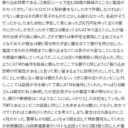
振り込め詐欺である。江東区に一人で住む88歳の親戚のところに電話が
かかってきた。「ヨシヒロだけど契約書をなくしたので弁償しなければい
けない」彼女はその声が息子のものだと少しも疑わなかった、名前がそう
だったから。たまたま他に予定して家にあった250万円を持って近くの銀
行に行った。夕方だったので窓口は閉まっておりATMで送ろうとしたが操
作が出来ず行員に頼んだ、さすが銀行は事件性を察知して止めさせよう
となだめたが彼女は聞く耳を持たず逆に腹を立てて銀行を飛び出した。
電話で言われた時間までに振り込まなくては息子が大変なことになると
の意識が優先していたようだ。こんどは近くの郵便局に飛び込んだ。同じ
ようにATMの操作を局員に頼んだがここでも銀行と同じように「振り込め
詐欺の可能性がある」と言って思い留まるように説得された。しかし息子
のことしか頭にない彼女は聞き入れない。つぎに家の近くのコンビニに行
く。ここでは店員が手を取って丁寧にATMを操作してくれた。やっぱりお隣
さんは親切だねと納得したが翌日息子からの電話で事が明らかになっ
た。銀行や郵便局はこのようなことにはしっかりとした対応をしている。何
万軒とあるコンビニの店員に同じことを求めるのは酷としても少し気をつ
けてくれればと身内びいきのことを考えてしまう。彼女は立ち直るのに三
ヶ月かかった、警察もその間しょっちゅう顔を出して特別警戒もしてくれた
が詐欺集団には詐欺被害者のリストも出回っており2度3度と同じ人が被