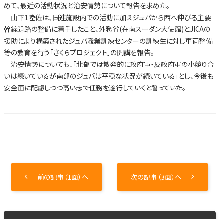
めて、最近の活動状況と治安情勢について報告を求めた。
山下1陸佐は、国連施設内での活動に加えジュバから西へ伸びる主要
幹線道路の整備に着手したこと、外務省(在南スーダン大使館)とJICAの
援助により構築されたジュバ職業訓練センターの訓練生に対し車両整備
等の教育を行う「さくらプロジェクト」の開講を報告。
治安情勢についても、「北部では散発的に政府軍・反政府軍の小競り合
いは続いているが南部のジュバは平穏な状況が続いている」とし、今後も
安全面に配慮しつつ高い志で任務を遂行していくと誓っていた。
前の記事（1面）へ
次の記事（3面）へ