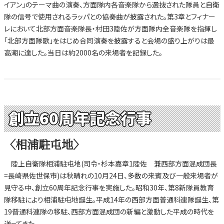
イアン」のテーマ曲の演奏、方面隊内各音楽隊から選抜された隊員と自衛
隊の信号で使用されるラッパとの協奏曲が披露された。第3章とフィナー
レにおいて北部方面音楽隊長・村田3陸佐が方面隊内全音楽隊を指揮し
「北部方面隊歌」をはじめ合同演奏を披露すると会場の盛り上がりは最
高潮に達した。当日は約2000名の来場者を記録した。
創立60周年記念行事
〈相浦駐屯地〉
陸上自衛隊相浦駐屯地(司令・杉本嘉章1陸佐 兼西部方面混成団長
=長崎県佐世保市)は秋晴れの10月24日、多数の来賓及び一般来場者が
見守る中、創立60周年記念行事を実施した。昭和30年、第8新隊員教育
隊移駐により相浦駐屯地誕生。平成14年の西部方面普通科連隊誕生、第
19普通科連隊の移駐、西部方面混成団の新編と激動した平成の時代を
送ってきた。