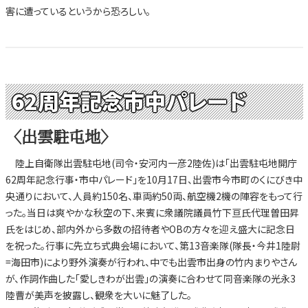
害に遭っているというから恐ろしい。
62周年記念市中パレード
〈出雲駐屯地〉
陸上自衛隊出雲駐屯地(司令・安河内一彦2陸佐)は「出雲駐屯地開庁
62周年記念行事・市中パレード」を10月17日、出雲市今市町のくにびき中
央通りにおいて、人員約150名、車両約50両、航空機2機の陣容をもって行
った。当日は爽やかな秋空の下、来賓に衆議院議員竹下亘氏代理曽田昇
氏をはじめ、部内外から多数の招待者やOBの方々を迎え盛大に記念日
を祝った。行事に先立ち式典会場において、第13音楽隊(隊長・今井1陸尉
=海田市)により野外演奏が行われ、中でも出雲市出身の竹内まりやさん
が、作詞作曲した「愛しきわが出雲」の演奏に合わせて同音楽隊の光永3
陸曹が美声を披露し、観衆を大いに魅了した。