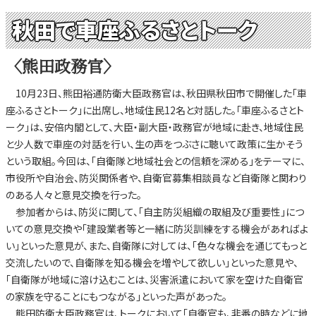
秋田で車座ふるさとトーク
〈熊田政務官〉
10月23日、熊田裕通防衛大臣政務官は、秋田県秋田市で開催した「車
座ふるさとトーク」に出席し、地域住民12名と対話した。「車座ふるさとト
ーク」は、安倍内閣として、大臣・副大臣・政務官が地域に赴き、地域住民
と少人数で車座の対話を行い、生の声をつぶさに聴いて政策に生かそう
という取組。今回は、「自衛隊と地域社会との信頼を深める」をテーマに、
市役所や自治会、防災関係者や、自衛官募集相談員など自衛隊と関わり
のある人々と意見交換を行った。
参加者からは、防災に関して、「自主防災組織の取組及び重要性」につ
いての意見交換や「建設業者等と一緒に防災訓練をする機会があればよ
い」といった意見が、また、自衛隊に対しては、「色々な機会を通じてもっと
交流したいので、自衛隊を知る機会を増やして欲しい」といった意見や、
「自衛隊が地域に溶け込むことは、災害派遣において家を空けた自衛官
の家族を守ることにもつながる」といった声があった。
熊田防衛大臣政務官は、トークにおいて「自衛官も、非番の時などに地