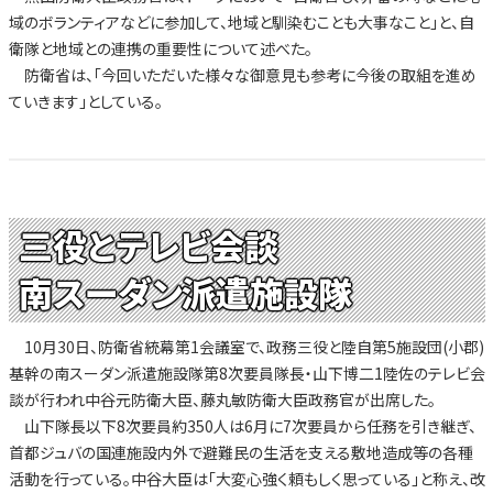
域のボランティアなどに参加して、地域と馴染むことも大事なこと」と、自
衛隊と地域との連携の重要性について述べた。
防衛省は、「今回いただいた様々な御意見も参考に今後の取組を進め
ていきます」としている。
三役とテレビ会談
南スーダン派遣施設隊
10月30日、防衛省統幕第1会議室で、政務三役と陸自第5施設団(小郡)
基幹の南スーダン派遣施設隊第8次要員隊長・山下博二1陸佐のテレビ会
談が行われ中谷元防衛大臣、藤丸敏防衛大臣政務官が出席した。
山下隊長以下8次要員約350人は6月に7次要員から任務を引き継ぎ、
首都ジュバの国連施設内外で避難民の生活を支える敷地造成等の各種
活動を行っている。中谷大臣は「大変心強く頼もしく思っている」と称え、改