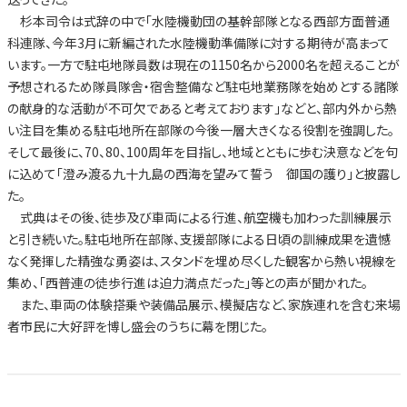
杉本司令は式辞の中で「水陸機動団の基幹部隊となる西部方面普通
科連隊、今年3月に新編された水陸機動準備隊に対する期待が高まって
います。一方で駐屯地隊員数は現在の1150名から2000名を超えることが
予想されるため隊員隊舎・宿舎整備など駐屯地業務隊を始めとする諸隊
の献身的な活動が不可欠であると考えております」などと、部内外から熱
い注目を集める駐屯地所在部隊の今後一層大きくなる役割を強調した。
そして最後に、70、80、100周年を目指し、地域とともに歩む決意などを句
に込めて「澄み渡る九十九島の西海を望みて誓う 御国の護り」と披露し
た。
式典はその後、徒歩及び車両による行進、航空機も加わった訓練展示
と引き続いた。駐屯地所在部隊、支援部隊による日頃の訓練成果を遺憾
なく発揮した精強な勇姿は、スタンドを埋め尽くした観客から熱い視線を
集め、「西普連の徒歩行進は迫力満点だった」等との声が聞かれた。
また、車両の体験搭乗や装備品展示、模擬店など、家族連れを含む来場
者市民に大好評を博し盛会のうちに幕を閉じた。