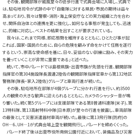
その後、観閲部隊が威風堂々の徒歩行進で式典会場に入場し、式典で
は、駐屯地司令が式辞の中で「自衛隊に対する県民・市民の期待は益々
高まっており、我々は警察・消防・海上保安庁などの実力組織と力を合わ
せ、関係自治体との連携を更に強化し、如何なる事態が発生しても、迅速
に、的確に対応し、ベストの結果を出すことが要求されている。
我々は、これまで同様、即応態勢を維持するとともに、ひとたび事が起
これば、国家・国民のために、自らの危険を顧みず命をかけて任務を遂行
するという、崇高な使命感を基に、日々、妥協のない訓練に励み、その実力
を養っていくことが非常に重要である」と述べた。
続いて、市中パレードでは島根県旗・出雲市旗が先頭を行進、観閲部隊
指揮官の第304施設隊長渡邊2陸佐の観閲部隊指揮官車から第132地区
警務隊(隊長・家入2陸佐)グループと車両行進が続いた。
その後、駐屯地所在部隊が4個グループに分かれ行進を行い、約3500
人の観衆の大きな歓声に迎えられるとともに、カメラのシャッター音が鳴
り響いた。続く第5グループには支援部隊である第8普通科連隊(米子)、第
13特科隊、第13高射特科中隊(日本原)が堂々の行進を披露し、車両部隊
の最後として災害派遣器材車両が続いた。最後に第13飛行隊(防府)の
OH—6、UH—1が式典会場上空を観閲飛行し、パレードを締めくくった。
パレード終了後は出雲市役所南側公園付近において、装備品及び災害