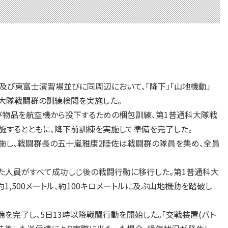
地及び東富士演習場並びに同周辺において、「降下」「山地機動」
科大隊戦闘群の訓練検閲を実施した。
び物品を航空機から投下するための梱包訓練、第1普通科大隊戦
施するとともに、降下前訓練を実施して準備を完了した。
施し、戦闘群長の五十嵐雅康2陸佐は戦闘群の隊員を集め、全員
た人員がすべて成功しじ後の戦闘行動に移行した。第1普通科大
1,500メートル、約100キロメートルに及ぶ山地機動を踏破し
を完了し、5日13時以降戦闘行動を開始した。「交戦装置(バト