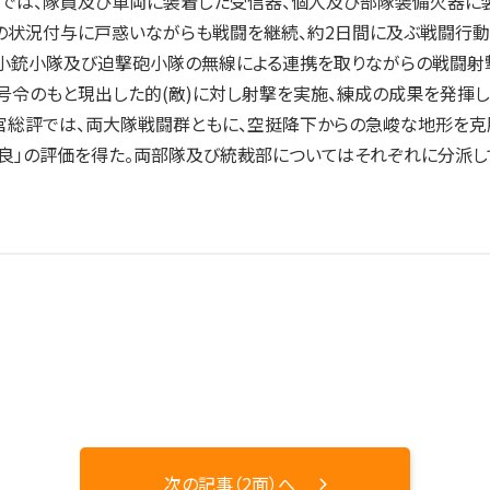
動では、隊員及び車両に装着した受信器、個人及び部隊装備火器に
状況付与に戸惑いながらも戦闘を継続、約2日間に及ぶ戦闘行動の
小銃小隊及び迫撃砲小隊の無線による連携を取りながらの戦闘射撃
令のもと現出した的(敵)に対し射撃を実施、練成の成果を発揮し
官総評では、両大隊戦闘群ともに、空挺降下からの急峻な地形を克
優良」の評価を得た。両部隊及び統裁部についてはそれぞれに分派し
次の記事（2面）へ