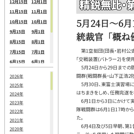
精鋭無比・
12月15日
12月1日
11月15日
11月1日
5月24日～6
10月15日
10月1日
9月15日
9月1日
統裁官「概ね
8月15日
8月1日
第1空挺団(団長・岩村公史
7月15日
7月1日
「交戦装置(バトラー2)を
6月15日
6月1日
5月24日から29日まで
5月15日
5月1日
闘群(戦闘群長・山下正浩2
2026年
4月15日
4月1日
5月30日、東富士演習場
2025年
3月15日
3月1日
はちまきをしめ、任務完遂を
2024年
6月1日から3日にかけて
2月15日
2月1日
2023年
隊戦闘群は6月1日17時から
2022年
1月15日
1月1日
た。
2021年
6月4日及び5日早朝、第1
2020年