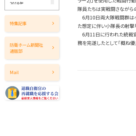
ラー2)」を使用した戦闘行
2019年
隊員たちは実戦闘さながらの
2018年
6月10日両大隊戦闘群は
2017年
特集記事
た想定に伴い小隊長の射撃号
2016年
6月11日に行われた統裁
2015年
務を完遂したとして「概ね
防衛ホーム
新聞社
2014年
通販部
2013年
2012年
Mail
2011年
2010年
2009年
2008年
2007年
2006年
2005年