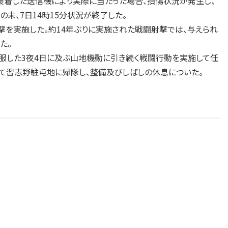
装着した送信機により実際に当たった場合、損傷状況が発生し、
末、7日14時15分状況が終了した。
を実施した。約14年ぶりに実施された戦闘射撃では、与えられ
た。
服した3夜4日に及ぶ山地機動に引き続く戦闘行動を実施して任
て習志野駐屯地に帰隊し、整備及びしばしの休息についた。