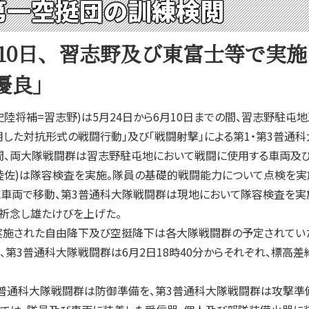
第一空挺団の訓練検閲
月10日、習志野及び東富士等で実施
優良」
陸将補=習志野)は5月24日から6月10日までの間、習志野駐屯
使用した対抗形式の戦闘行動」及び「戦闘射撃」による第1・第3普通
の間、両大隊戦闘群は習志野駐屯地において戦闘に使用する車両及
陸佐)は隊容検査を実施。隊員の基礎的戦闘能力について点検を実
に車両で移動、第3普通科大隊戦闘群は現地において隊容検査を実
祈念し雄たけびを上げた。
実施された自由降下及び空挺降下は各大隊戦闘群の予定されてい
、第3普通科大隊戦闘群は6月2日18時40分からそれぞれ、標高差約
普通科大隊戦闘群は防御準備を、第3普通科大隊戦闘群は攻撃準備