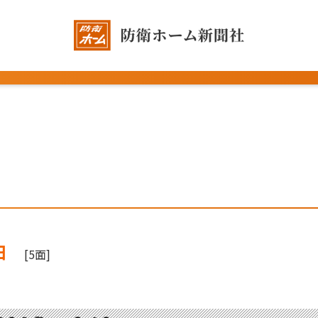
日
[5面]