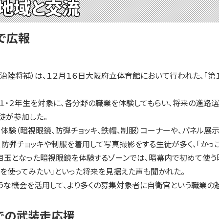
地域と交流
で広報
陸将補）は、１２月１６日大阪府立体育館において行われた、「第
・２年生を対象に、各分野の職業を体験してもらい、将来の進路選
生徒が参加した。
験（暗視眼鏡、防弾チョッキ、鉄帽、制服）コーナーや、パネル展
弾チョッキや制服を着用して写真撮影をする生徒が多く、「かっこ
、目玉となった暗視眼鏡を体験するゾーンでは、暗幕内で初めて使う
を使ってみたい」といった将来を見据えた声も聞かれた。
な機会を活用して、より多くの募集対象者に自衛官という職業の魅
での武装走応援