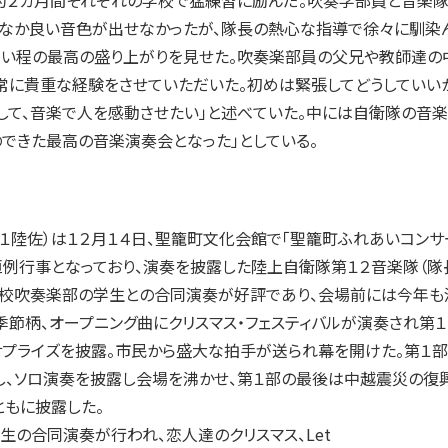
約２カ月間それぞれの学校で猛練習に励んだ。吹奏学部員と音楽隊
かなか良い音色が出せなかったが、隊長の熱心な指導で徐々に馴染
ない程の最高の盛り上がりを見せた。吹奏楽部員の父兄や教師達の
常に貴重な経験をさせていただいた。初めは緊張してどうしていいか
して、音楽で人を感動させたい」と述べていた。中には自衛隊の音楽
できた最高の音楽演奏会となった」としている。
陸佐）は１２月１４日、聖籠町文化会館で「聖籠町ふれあいコンサー
例行事となっており、演奏を披露した陸上自衛隊第１２音楽隊（隊長
校吹奏楽部の学生との合同演奏が好評であり、会場前には今年も
節柄、オープニング曲にクリスマス・フェスティバルが演奏され第
サプライズを披露。市民から盛大な拍手が送られ幕を開けた。第１
し、ソロ演奏を披露し会場を沸かせ、第１部の最後は中越震災の復興
ともに披露した。
の合同演奏が行われ、恋人達のクリスマス、Let