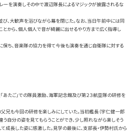
メドレーを演奏しその中で渡辺隊長によるマジックが披露されるな
び、大歓声を浴びながら幕を閉じた。なお、当日午前中には同
ことから、個人個人で音が綺麗に出せるやり方まで広く指導し
に保ち、音楽隊の協力を得て今後も演奏を通じ自衛隊に対する
「あたご」での隊員激励、海軍記念館及び第２３航空隊の研修を
の父兄も今回の研修を楽しみにしていた。当初艦長（宇仁健一郎
違う自分の姿を見てもらうことができ、少し照れながら楽しそう
して成長した姿に感激した。見学の最後に、支部長・伊勢村氏から