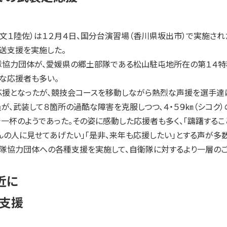
文１陸佐）は１２月４日、国分台演習場（香川県坂出市）で実施され
送支援を実施した。
協力団体が、愛媛県の郷土部隊である松山駐屯地所在の第１４特
な応援者も多い。
援となったが、競技会コースを移動しながら熱烈な声援を選手達に
が、武装して８箇所の過酷な障害を克服しつつ、４・５９㎞（シコク
一杯のようであった。その姿に感動した応援者も多く、「躊躇するこ
さんの人に見せてあげたい」「是非、来年も応援したい」とする声が多
隊協力団体への各種支援を実施して、自衛隊に対するより一層のご理
近に
支援