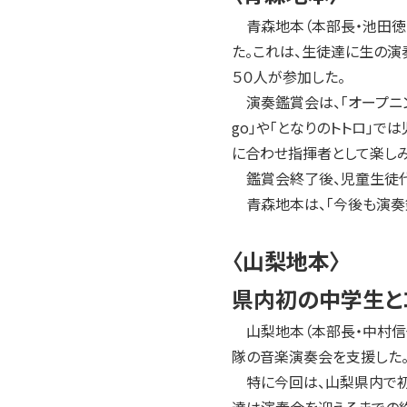
2004年
青森地本（本部長・池田徳重
2003年
た。これは、生徒達に生の演
2002年
５０人が参加した。
2001年
演奏鑑賞会は、「オープニン
go」や「となりのトトロ」
に合わせ指揮者として楽しみ
鑑賞会終了後、児童生徒代表
青森地本は、「今後も演奏
〈山梨地本〉
県内初の中学生と
山梨地本（本部長・中村信也
隊の音楽演奏会を支援した
特に今回は、山梨県内で初