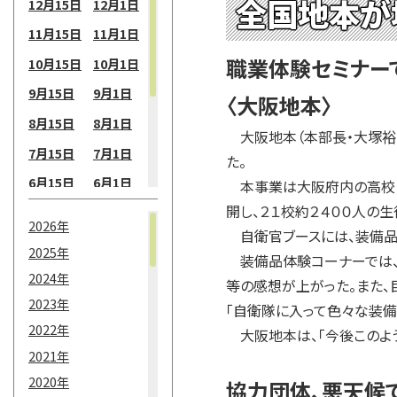
全国地本が
12月15日
12月1日
11月15日
11月1日
職業体験セミナー
10月15日
10月1日
9月15日
9月1日
〈大阪地本〉
8月15日
8月1日
大阪地本（本部長・大塚裕治
7月15日
7月1日
た。
6月15日
6月1日
本事業は大阪府内の高校１
開し、２１校約２４００人の
5月15日
5月1日
2026年
自衛官ブースには、装備品体
4月15日
4月1日
2025年
装備品体験コーナーでは、防
3月15日
3月1日
2024年
等の感想が上がった。また
2月15日
2月1日
2023年
「自衛隊に入って色々な装備
2022年
1月15日
1月1日
大阪地本は、「今後このよう
2021年
2020年
協力団体、悪天候