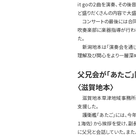
it goの２曲を演奏、そ
ど盛りだくさんの内容で大盛
コンサートの最後には合同
吹奏楽部に楽器指導が行わ
た。
新潟地本は「演奏会を通じ
理解及び関心をより一層深め
父兄会が「あたご
〈滋賀地本〉
滋賀地本草津地域事務所（所
支援した。
護衛艦「あたご」には、今
１海佐）から挨拶を受け、副
に父兄と会話していた。また