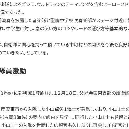
の後音楽隊によるゴジラ、ウルトラマンのテーマソングを含むヒーロー
況であった。
演奏を披露した音楽隊と聖籠中学校吹奏楽部がステージ付近に並
れ、中学生に対し、息の使い方のコツやリードの選び方等基本的な
、自衛隊に関心を持って頂いている市町村との関係を今後も良好
ていきたい」としている。
」隊員激励
長・佐部利誠１陸尉）は、１２月１８日、父兄会栗東支部の護衛艦
年度栗東市から入隊した小山卓矢１海士が乗艦しており、小山１士
長（古賀３海佐）の案内で艦内を見学し、同行した小山１士も普段と
、小山１士の入隊を世話した広報官も久しぶりに再会し、自衛官と