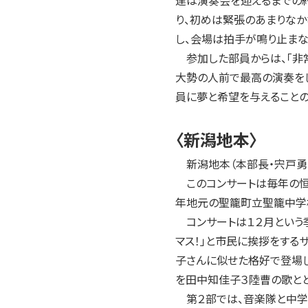
達は演奏会を迎えるまでの
り、初めは緊張のあまりな
し、会場は拍手が鳴り止ま
参加した部員からは、「非
大勢の人前で最高の演奏を
員に夢と希望を与えることの
〈新潟地本〉
新潟地本（本部長・宍戸勇１
このコンサートは毎年の恒
年地元の聖籠町立聖籠中学
コンサートは１２月という季
マス！」と市民に挨拶をする
子さんに似せた格好で登場
を田中知佳子３陸曹の歌と
第２部では、音楽隊と中学生