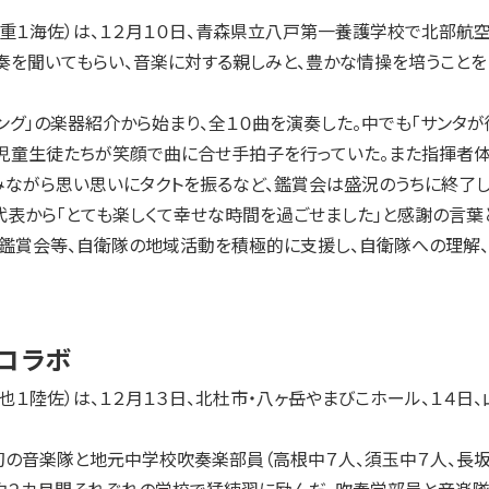
１海佐）は、１２月１０日、青森県立八戸第一養護学校で北部航空
奏を聞いてもらい、音楽に対する親しみと、豊かな情操を培うこと
グ」の楽器紹介から始まり、全１０曲を演奏した。中でも「サンタが街
では児童生徒たちが笑顔で曲に合せ手拍子を行っていた。また指揮者
ながら思い思いにタクトを振るなど、鑑賞会は盛況のうちに終了し
から「とても楽しくて幸せな時間を過ごせました」と感謝の言葉と
鑑賞会等、自衛隊の地域活動を積極的に支援し、自衛隊への理解、認
コラボ
１陸佐）は、１２月１３日、北杜市・八ヶ岳やまびこホール、１４
。
の音楽隊と地元中学校吹奏楽部員（高根中７人、須玉中７人、長坂中