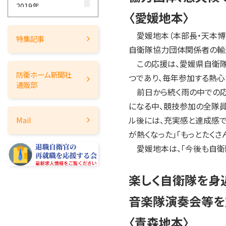
2019年
〈愛媛地本〉
2018年
愛媛地本（本部長・天本博
2017年
特集記事
自衛隊協力団体関係者の輸
2016年
この応援は、愛媛県自衛隊
2015年
防衛ホーム
新聞社
つであり、毎年参加する熱心
2014年
通販部
前日から続く雨の中での応
2013年
になる中、競技参加の全隊員
2012年
ル後には、充実感と達成感で
Mail
2011年
が熱くなった」「もっとたく
2010年
愛媛地本は、「今後も自衛
2009年
2008年
楽しく自衛隊を身
2007年
音楽隊演奏会等を
2006年
2005年
〈青森地本〉