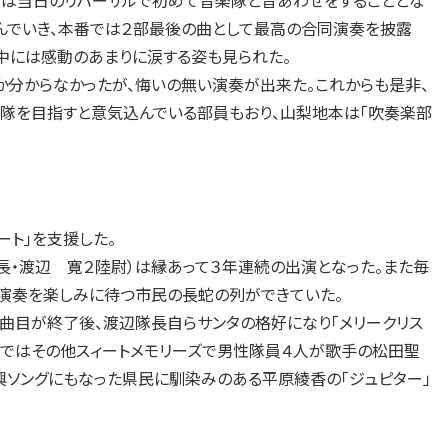
は当日のリハーサルで初めて音楽隊と音あわせをすることとな
んでいき、本番では２部最後の曲として最高の合同演奏を披露
中には感動のあまりに涙する姿も見られた。
分からなかったが、悔いの無い演奏が出来た。これからも是非、
隊を目指すと意気込んでいる部員もおり、山梨地本は「吹奏楽部
ト」を支援した。
・渡辺 寛２陸尉）は縁あって３年連続の出演となった。また毎
演奏を楽しみに待つ市民の長蛇の列ができていた。
１曲目が終了後、渡辺隊長自らサンタの格好になり「メリークリス
部ではその他スィートメモリーズで男性隊員４人が歌手の松田聖
ソングにもなった県民に馴染みのある平原綾香の「ジュピター」