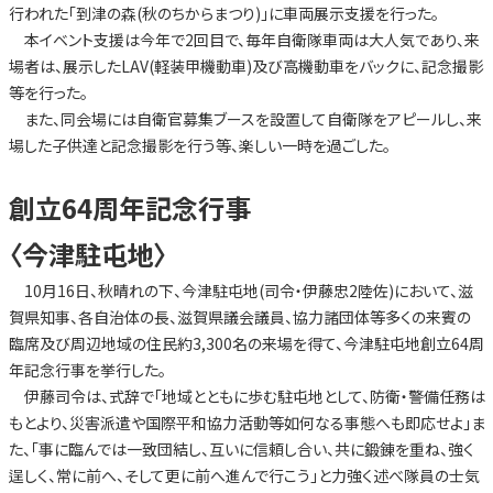
行われた「到津の森(秋のちからまつり)」に車両展示支援を行った。
本イベント支援は今年で2回目で、毎年自衛隊車両は大人気であり、来
場者は、展示したLAV(軽装甲機動車)及び高機動車をバックに、記念撮影
等を行った。
また、同会場には自衛官募集ブースを設置して自衛隊をアピールし、来
場した子供達と記念撮影を行う等、楽しい一時を過ごした。
創立64周年記念行事
〈今津駐屯地〉
10月16日、秋晴れの下、今津駐屯地(司令・伊藤忠2陸佐)において、滋
賀県知事、各自治体の長、滋賀県議会議員、協力諸団体等多くの来賓の
臨席及び周辺地域の住民約3,300名の来場を得て、今津駐屯地創立64周
年記念行事を挙行した。
伊藤司令は、式辞で「地域とともに歩む駐屯地として、防衛・警備任務は
もとより、災害派遣や国際平和協力活動等如何なる事態へも即応せよ」ま
た、「事に臨んでは一致団結し、互いに信頼し合い、共に鍛錬を重ね、強く
逞しく、常に前へ、そして更に前へ進んで行こう」と力強く述べ隊員の士気