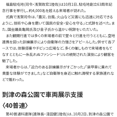
福島駐屯地(司令・浅賀政宏1陸佐)は10月1日、駐屯地創立63周年記
念行事を挙行し、約4,000名を超える来場者が訪れた。
式典で浅賀司令は、「震災、台風、火山など災害にも迅速に対応できる
ように、技術や心身を磨いて国民の安全・安心を守る」と式辞を述べた。ま
た、国会議員亀岡氏及び金子氏から温かい祝辞をいただいた。
また観閲行進では多くの来場者の前で堂々と行進を行うとともに、空地
連携を図った訓練展示により自衛隊の力強さをアピールした。併せて各ブ
ースでは、体験搭乗やチビッコ広場など、多くの催しもので来場者をもて
なすとともに一糸乱れぬファンシードリルの統制された演技により観客を
魅了した。
来場者からは、「迫力のある訓練展示がすごかった」「装甲車に乗れて
貴重な体験ができました」など自衛隊を身近に触れ満喫する家族連れな
どで賑わった。
到津の森公園で車両展示支援
〈40普連〉
第40普通科連隊(連隊長・淺田健1陸佐)は、10月2日、到津の森公園で