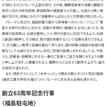
が3回にわたりパレード上空を飛行、その後、舞鶴音楽隊の演奏と観客の
拍手に合わせ徒歩部隊、車両部隊が威風堂々と行進し、沿道から熱い視
線が注がれ、終始にわたり「自衛隊がんばれ!」などの声援が飛び交った。
パレードに先立ち、稲田防衛大臣から来場者へのメッセージとして「激
変する時代の流れに合わせ、任務が多様化・複雑化する中にあっても、自
衛隊の各部隊は、伝統を堅持しつつ、時代の変化に対応できるよう、伝統
と創造の精神で、引き続き、我が国を防衛するという任務を遂行できるよ
う、日々厳しい教育と訓練を重ねて参ります。国の防衛は国民の皆様の理
解なくしては成り立ちません。本日ご来場の皆様におかれましては、今後
とも、防衛省・自衛隊に対する一層のご支援とご協力を賜りますようお願
い申し上げます」と披露されると、観衆からどよめきと歓声が上がり、盛大
な拍手が送られた。
また、特別ゲストとしてリオオリンピック競歩の銅メダリスト荒井3陸尉
(福井工業大学卒)も駆けつけ、パレードに花を添え会場を沸かせた。
創立63周年記念行事
〈福島駐屯地〉