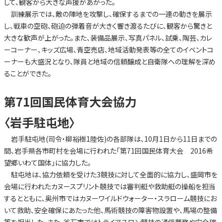
して、観客から大きな声援があがった。
訓練展示では、敵の陣地を攻撃し、確保するまでの一連の動きを展示
し、戦車の空砲、砲迫の弾着音が大きく響き渡るたびに、観客から驚きと
大きな歓声が上がった。また、装備品展示、写真パネル、試乗、陶芸、カレ
ーコーナー、キッズ広場、青空売店、地域活動発表等の全てのイベントコ
ーナーも大盛況となり、隊員と地域の信頼醸成と自衛隊への理解を深め
ることができた。
第71回国民体育大会協力
〈岩手駐屯地〉
岩手駐屯地(司令・柳裕樹1陸佐)の各部隊は、10月1日から11日までの
間、岩手県各市町村を会場に行われた「第71回国民体育大会 2016希
望郷いわて国体」に協力した。
駐屯地は、協力依頼を受けた3競技に対して全面的に協力し、盛岡市を
会場に行われたカヌースプリント競技では審判艇や救助艇の操船を担当
するとともに、奥州市ではカヌーワイルドウォーター・スラローム競技にお
いて救助、安全確保にあたった他、馬術競技の障害物設置や、馬場の整備
等を担当した。また、釜石市ではトライアスロン競技の通信業務や安全確