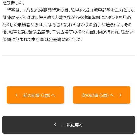
を鼓舞した。
行事は、一糸乱れぬ観閲行進の後、駐屯する2コ戦車部隊を主力として
訓練展示が行われ、爆音轟く実戦さながらの攻撃戦闘にスタンドを埋め
尽くした来場者からは、どよめきと割れんばかりの拍手が送られた。その
後、戦車試乗、装備品展示、子供広場等の様々な催し物が行われ、暖かい
笑顔に包まれて本行事は盛会裏に終了した。
前の記事（3面）へ
次の記事（5面）へ
一覧に戻る