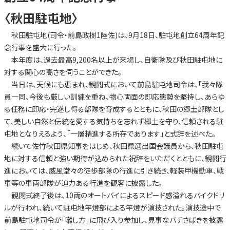
〈秋田駐屯地〉
秋田駐屯地(司令・前島政樹1陸佐)は、9月18日、駐屯地創立64周年記
念行事を盛大に行った。
本年度は、過去最高9,200名以上が来場し、自衛隊及び秋田駐屯地に
対する関心の高さを伺うことができた。
当日は、天候にも恵まれ、観閲式において前島駐屯地司令は、「我々隊
員一同、今後も厳しい訓練を重ね、物心両面の即応態勢を堅持し、あらゆ
る任務に即応・完遂し得る部隊を育成するとともに、秋田の郷土部隊とし
て、美しい自然と伝統を愛する気持ちを忘れず郷土を守り、信頼される駐
屯地となりえるよう、「一層精進する所存であります」と式辞を述べた。
続いて佐竹秋田県知事をはじめ、秋田県選出国会議員から、秋田駐屯
地に対する信頼と強い期待が込められた祝辞をいただくとともに、観閲行
進においては、威風堂々の徒歩部隊の行進に引き続き、軽装甲機動車、戦
車等の車両部隊が迫力ある行進を観客に披露した。
観閲式終了後は、10両のオートバイによるスピード感溢れるバイクドリ
ルが行われ、続いて駐屯地竿燈部による竿燈が演技された。演技途中で
前島駐屯地司令が「囃し方」に飛び入り参加し、見事なバチさばきを披露