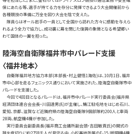
保にあたる等、選手が持てる力を存分に発揮できるよう大会開催前から
各種競技の準備に万全を図り大会を陰で支えた。
隊員らはオール岩手の一員として全国から訪れた方々に感動を与えら
れるよう全力で協力し、成功裏に幕を閉じた復興の象徴となる希望郷い
わて国体の一翼を担った。
陸海空自衛隊福井市中パレード支援
〈福井地本〉
自衛隊福井地方協力本部(本部長・村上健悟1海佐)は、10月1日、福井
市中心部を走るフェニックス通りにおいて実施された、陸海空自衛隊市中
パレードを支援した。
今回で4回目となるパレードは、福井市中パレード実行委員会(福井県
経済団体連合会会長・川田達男氏)が主催し、鯖江駐屯地をはじめ石川、
愛知、京都、滋賀など近隣府県の陸海空自衛隊9個部隊約200人と車両
28両、航空機4機が参加した。
実行委員会副委員長(福井商工会議所副会頭・吉田敏貢氏)の開式の
辞を皮切りに約2万8千人が見守る中、小松基地所属のF-15J戦闘機4機