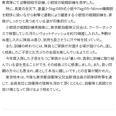
教育隊にて迫撃砲砲手訓練、小銃班の戦闘訓練を見学した。
特に、真夏の炎天下、重量3・5kgの89式小銃や7kgの5・56mm機関銃
を軽快に扱いながら射撃と運動により躍進する小銃班の戦闘訓練を、家
族がしっかりと見つめている姿が印象的だった。
小銃班の戦闘訓練実施後に、東京都自衛隊父兄会は、クーラーボック
スで保管していた冷たいウェットティッシュを約70個差し入れた。予期せ
ぬ差し入れに隊員は喜び、気持ち良さそうに汗や埃を拭っていた。
また、訓練の終わりには、隊員とご家族が対面する場が設けられ、逞し
く成長したご子息と久方ぶりの会話を楽しんでいるようだった。
今年度入隊した子息をもつご家族からは「暑い中、真剣に訓練に取り組
んでいる姿を見ることができ、その成長ぶりに感激しました。また、良い同
期の方々にも恵まれ、親として本当に嬉しいです」との言葉が聞かれた。
東京地本は、今後も東京都自衛隊父兄会新規会員の部隊研修等を通
じて、会員各位に自衛隊の理解を深めて頂くとともに、自衛隊と民間との
架け橋となって頂けるよう努めていく。