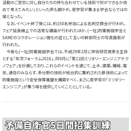
活動のご苦労に対し自分たちの持ち合わせている技術で何ができるか改
めて考えてみたい」といった声も聞かれ、産学官が集まる学会ならではの
場となった。
なお、イベント終了後には、約150名参加による名刺交換会が行われ、
フェア延長線上での活発な議論が行われたほか、(一社)防衛施設学会と
SAMEのコラボレーション強化の証として互いの幹部同士の写真撮影が
行われた。
今後も(一社)防衛施設学会では、平成29年2月に学術研究発表を主体
とする「年次フォーラム2016」、同9月に「第11回ミリタリーエンジニアテク
ノフェア」を計画しており、これらのイベントを通じて、土木、建築、機械、電
気、通信のみならず、多分野の技術が総合的に集約された新技術によって
防衛施設という安全保障基盤を構築すべく、まさに産学官の「ミリタリー
エンジニア」が集う場を提供していくこととしている。
予備自衛官5日間招集訓練