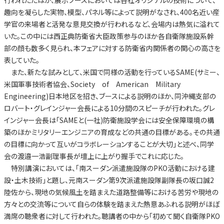
行われたたほか、展示ブースにおいては各社オリジナルの技術について、
趣向を凝らした実物、模型、パネル等によって説明がなされ、400名近い産
学官の来場者と活発な意見交換が行われるなど、会場内は熱気に溢れて
いた。この中には西正典防衛省大臣政策参与のほか各自衛隊施設系幹
部の顔も数多く見られ、本フェアに対する防衛省内関係者の関心の高さを
表していた。
また、新たな試みとして、米国で同様の活動を行っているSAME(サミー、
米国軍事技術者協会、Society of American Military
Engineering)日本地区を招き、ブースによる説明のほか、同沖縄支部の
ロバート・グレインジャー会長による10分間のスピーチが行われた。グレ
インジャー会長は「SAMEと(一社)防衛施設学会には安全保障環境の構
築のほかミリタリーエンジニアの育成などの共通の目標がある。その共通
の目標に向かって互いがコラボレーションすることが大切」と述べ、同学
会の渡邉一浩副理事長が壇上に上がり握手でこれに応じた。
特別講演においては、「南スーダン派遣施設隊のPKO活動における建
設・土木技術」と題し、元南スーダン第9次派遣施設隊副隊長の坂口誠2
陸佐から、現地の気候風土を踏まえた道路整備等における苦労や現地の
方々との交流等について自らの体験を踏まえた熱意あふれる説明がほぼ
満席の聴衆者に対して行われた。聴講者の中から「初めて聞く自衛隊PKO