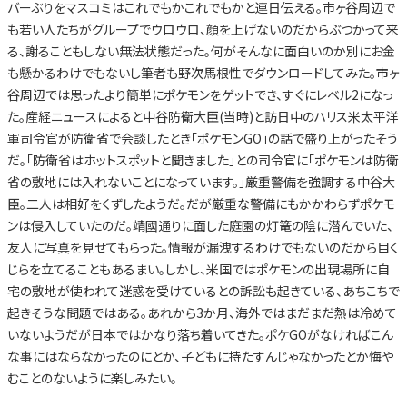
バーぶりをマスコミはこれでもかこれでもかと連日伝える。市ヶ谷周辺で
も若い人たちがグループでウロウロ、顔を上げないのだからぶつかって来
る、謝ることもしない無法状態だった。何がそんなに面白いのか別にお金
も懸かるわけでもないし筆者も野次馬根性でダウンロードしてみた。市ヶ
谷周辺では思ったより簡単にポケモンをゲットでき、すぐにレベル2になっ
た。産経ニュースによると中谷防衛大臣(当時)と訪日中のハリス米太平洋
軍司令官が防衛省で会談したとき「ポケモンGO」の話で盛り上がったそう
だ。「防衛省はホットスポットと聞きました」との司令官に「ポケモンは防衛
省の敷地には入れないことになっています。」厳重警備を強調する中谷大
臣。二人は相好をくずしたようだ。だが厳重な警備にもかかわらずポケモ
ンは侵入していたのだ。靖國通りに面した庭園の灯篭の陰に潜んでいた、
友人に写真を見せてもらった。情報が漏洩するわけでもないのだから目く
じらを立てることもあるまい。しかし、米国ではポケモンの出現場所に自
宅の敷地が使われて迷惑を受けているとの訴訟も起きている、あちこちで
起きそうな問題ではある。あれから3か月、海外ではまだまだ熱は冷めて
いないようだが日本ではかなり落ち着いてきた。ポケGOがなければこん
な事にはならなかったのにとか、子どもに持たすんじゃなかったとか悔や
むことのないように楽しみたい。