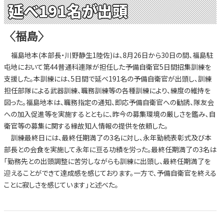
延べ191名が出頭
〈福島〉
福島地本(本部長・川野静生1陸佐)は、8月26日から30日の間、福島駐
屯地において第44普通科連隊が担任した予備自衛官5日間招集訓練を
支援した。本訓練には、5日間で延べ191名の予備自衛官が出頭し、訓練
担任部隊による武器訓練、職務訓練等の各種訓練により、練度の維持を
図った。福島地本は、職務指定の通知、即応予備自衛官への勧誘、隊友会
への加入促進等を実施するとともに、昨今の募集環境の厳しさを鑑み、自
衛官等の募集に関する縁故知人情報の提供を依頼した。
訓練最終日には、最終任期満了の3名に対し、永年勤続表彰式及び本
部長との会食を実施して永年に亘る功績を労った。最終任期満了の3名は
「勤務先との出頭調整に苦労しながらも訓練に出頭し、最終任期満了を
迎えることができて達成感を感じております。一方で、予備自衛官を終える
ことに寂しさを感じています」と述べた。