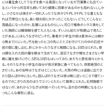
には養生食としてうなぎを食べる風習になっているが万葉集にも出てい
るというから何百年も続いており健康に効果があるのかも知れない。しか
し、小さなかば焼きが一切れ入ったうな丼が2千円、3千円、うな重ともな
れば万単位になる。長い間お目にかかったこともない。どうしてこんなに
高級品になったのか、乱獲によるものらしい。河口で稚魚のシラス漁をして
いた漁師には鰻御殿を建てた人もいる、ずいぶん前だが和歌山で見たこ
とがある。にほんうなぎのピンチだ。筆者が小学生の頃は夏休みには朝か
ら晩まで川にいた。竹を削ったヒゴの先にミミズを付けて川の中の石垣や
岩の間に差し込む、針にかかったうなぎと格闘になる。10匹はとれた。夜
は餌を入れた囮の籠を朝まで沈めておく、翌日うなぎが眼をさまさない早
朝に籠を揚げに行く、5匹も10匹もはいっており、友だちと意気揚々とかえ
る。そのうなぎを小学生の自分が捌き家族に食べてもらう、得意絶頂のと
きだった。あの当時はうなぎはどこにもいた、大雨の時には道路に出てき
たり田んぼの中にもいた。田んぼのうなぎは夜は畦に近いところで寝てい
るのでのこぎりの刃のほうでコツンとたたいて簡単にとれた。石狩挽歌で
はないが、あれからうなぎは何処へ行ったやら。丑の日の時期になるとい
つもこんな郷愁に浸る。