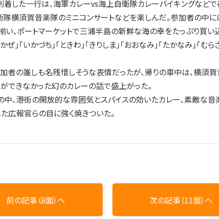
着した一行は、海軍カレーvs海上自衛隊カレーバイキングなどで存
衛隊横須賀音楽隊のミニコンサートなどを楽しんだ。参加者の中に
い、ポートマーケットで三浦半島の新鮮な海の幸をたっぷり買い込
かぜ」「いかづち」「ときわ」「きりしま」「おおなみ」「たかなみ」「
加者の誰しも名残惜しそうな表情だったが、帰りの車中は、横須賀
ができなかった幻のカレーの話で盛上がった。
中、港街の開放的な雰囲気とスパイスの効いたカレー、素敵な音
た広報官らの目に強く焼きついた。
前の記事（8面）へ
次の記事（11面）へ