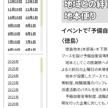
地域との絆
12月15日
12月1日
11月15日
11月1日
地本便り
10月15日
10月1日
9月15日
9月1日
イベントで「予備自
8月15日
8月1日
〈徳島〉
7月15日
7月1日
徳島地本(本部長・木下周一
6月15日
6月1日
ブースを設け予備自衛官等
5月15日
5月1日
2026年
地本としてこの感謝祭への
4月15日
4月1日
2025年
よると前日の土曜日の来場者
3月15日
3月1日
2024年
地本が設置したブースでは、
2月15日
2月1日
等制度、就職援護のパンフレ
2023年
派遣活動のパネルを見た来場
2022年
1月15日
1月1日
予備自衛官等制度、退職自
2021年
明を行った企業に対しても、
2020年