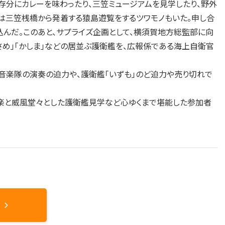
分にカレーを味わったり、三笠ミュージアムを見学したり、野外
は三笠桟橋から発着する猿島遊覧をするツワモノもいた。申し合
んだ。このあと、サプライズ企画として、横須賀地方総監部に向
むらさめ」「かしま」などの居並ぶ護衛艦を、広報係である海上自衛官
音楽隊の演奏の迫力や、護衛艦「いずも」のど迫力や売り切れで
楽と威風堂々とした護衛艦見学など心ゆくまで堪能した参加者