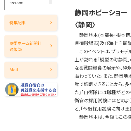
2019年
静岡ホビーショー
2018年
2017年
〈静岡〉
特集記事
2016年
静岡地本(本部長・根本博之
2015年
県御殿場市)及び海上自衛
防衛ホーム
新聞社
2014年
通販部
このイベントは、プラモデル
2013年
上が訪れる「模型の町静岡」
2012年
なる戦闘糧食の展示や、砕
Mail
2011年
賑わっていた。また、静岡
2010年
覚で診断できることから、
2009年
た」「自衛隊には職種がどの
2008年
衛官の採用試験にはどのよ
2007年
と、「今後採用試験に向け更
2006年
静岡地本は、今後もこの様
2005年