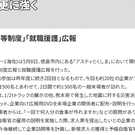
 更に強く
等制度」「就職援護」広報
1海佐)は5月8日、徳島市内にある「アスティとくしま」におい
制度広報と就職援護広報を行った。
参加は昨年度に続き2回目となるもので、今回も約20社の企業が
500名とあわせて、2日間で約1500名の一般来場者が訪れた。
1/2tトラックの展示の他、熊本県で発生した地震に対する災害
ット、企業向け広報用DVDを来場企業の関係者に配布・説明を行
者からは、「一回で何人分の食事が作れますか」などの質問があり
衛官の雇用の説明を実施した際、求人票を提出したいとの企業の
今後継続して企業訪問等を計画し、新規求人の獲得と予備自衛官等