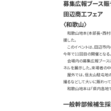
2004年
募集広報ブース賑
2003年
田辺商工フェア
2002年
〈和歌山〉
2001年
和歌山地本(本部長・西村和
援した。
このイベントは、田辺市内の
今年で11回目の開催となる
会場内の募集広報ブースにお
ネルを展示した。来場者の
屋外では、信太山駐屯地の
撮るなどして大いに賑わって
和歌山地本は「県内各地で
一般幹部候補生採