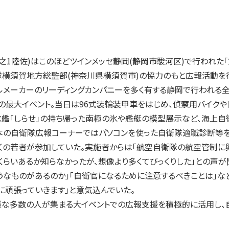
1陸佐)はこのほどツインメッセ静岡(静岡市駿河区)で行われた「第
隊横須賀地方総監部(神奈川県横須賀市)の協力のもと広報活動を
メーカーのリーディングカンパニーを多く有する静岡で行われる全
の最大イベント。当日は96式装輪装甲車をはじめ、偵察用バイク
氷艦「しらせ」の持ち帰った南極の氷や艦艇の模型展示など、海上
地本の自衛隊広報コーナーではパソコンを使った自衛隊適職診断等
多くの若者が参加していた。実施者からは「航空自衛隊の航空管制に
くらいあるか知らなかったが、想像より多くてびっくりした」との声
うなものがあるのか」「自衛官になるために注意するべきことは」な
に頑張っていきます」と意気込んでいた。
な多数の人が集まる大イベントでの広報支援を積極的に活用し、自