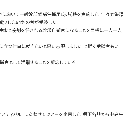
屯地において一般幹部候補生採用1次試験を実施した。年々募集環
減少した64名の者が受験した。
使命と役割を任される幹部自衛官になることを目標に一人一人
に立つ仕事に就きたいと思い志願しました」と話す受験者もい
官として活躍することを祈念している。
フェスティバル」にあわせてツアーを企画した。県下各地から中高生