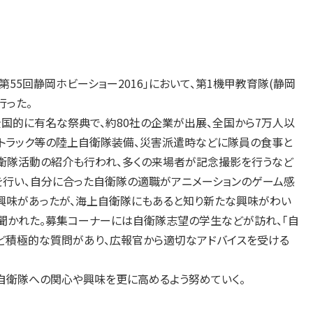
55回静岡ホビーショー2016」において、第1機甲教育隊(静岡
行った。
国的に有名な祭典で、約80社の企業が出展、全国から7万人以
やトラック等の陸上自衛隊装備、災害派遣時などに隊員の食事と
自衛隊活動の紹介も行われ、多くの来場者が記念撮影を行うなど
を行い、自分に合った自衛隊の適職がアニメーションのゲーム感
興味があったが、海上自衛隊にもあると知り新たな興味がわい
が聞かれた。募集コーナーには自衛隊志望の学生などが訪れ、「自
ど積極的な質問があり、広報官から適切なアドバイスを受ける
衛隊への関心や興味を更に高めるよう努めていく。