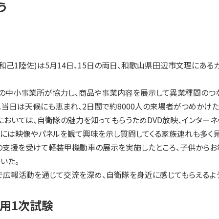
う
己1陸佐)は5月14日、15日の両日、和歌山県田辺市文理にあるガ
中小事業所が協力し、商品や事業内容を展示して異業種間のつなが
。当日は天候にも恵まれ、2日間で約8000人の来場者がつめかけた
いては、自衛隊の魅力を知ってもらうためDVD放映、インターネ
中には映像やパネルを観て興味を示し質問してくる家族連れも多く見
支援を受けて軽装甲機動車の展示を実施したところ、子供からお年
いた。
広報活動を通じて交流を深め、自衛隊を身近に感じてもらえるよう
用1次試験