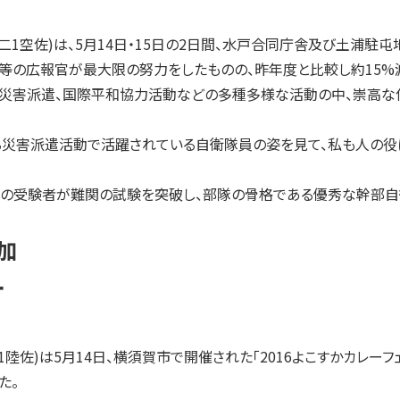
1空佐)は、5月14日・15日の2日間、水戸合同庁舎及び土浦駐
等の広報官が最大限の努力をしたものの、昨年度と比較し約15%
災害派遣、国際平和協力活動などの多種多様な活動の中、崇高な
災害派遣活動で活躍されている自衛隊員の姿を見て、私も人の役
の受験者が難関の試験を突破し、部隊の骨格である優秀な幹部自衛
加
ー
陸佐)は5月14日、横須賀市で開催された「2016よこすかカレー
た。