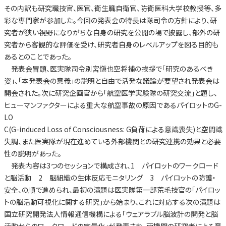
その内訳も研究職技官、医官、衛生職自衛官、防衛医科大学校教授等、多
彩な専門家が参加した。今回の発表会の特長は隊司令の方針により、研
究者が狭い視野になりがちな自身の研究を公開の場で披露し、部外の研
究者から客観的な評価を受け、研究者自身のレベルアップを図る目的も
あるとのことであった。
発表会冒頭、医実隊司令別宮愼也空将補の挨拶で「研究のあるべき
姿」、「本発表会の意義」の説明と自由で活発な議論が要望され発表会は
開会された。次に研究企画官から「航空医学実験隊の研究交流」と題し、
ヒューマンファクターによる重大な航空事故の原因であるパイロットのG-
LO
C(G-induced Loss of Consciousness: G負荷による意識喪失)と空間識
失調、また医実隊が現在進めている外部機関との研究連携の効果と必要
性の説明があった。
発表内容は3つのセッションで構成され、1 パイロットのワークロード
と脳活動 2 脳組織の生体反応モニタリング 3 パイロットの防護・
安全、の順で進められ、最初の演題は医実隊第一部荒毛技官の「パイロッ
トの脳活動可視化に関する研究」から始まり、これに対応する次の演題は
国立研究開発法人情報通信機構による「ウェアラブル脳波計の開発と脳