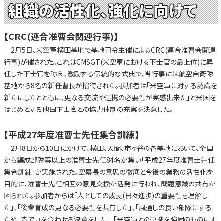
組織の活性化、強化に向けて
【CRC(連合准曹会関連行事)】
2月5日、米空軍横田基地で基地司令主催によるCRC(連合准曹会関連
行事)が催された。これはCMSGT(米空軍における下士官の最上位)に昇
任した下士官を称え、激励する伝統的な式典で、当行事には航空自衛隊
基地から8名の新任曹長が招待された。参加者は「米空軍に対する認識を
新たにしたとともに、更なる交流や連携の必要性が実感出来た」と米国を
はじめとする他国下士官との協力体制の充実を決意した。
【平成27年度准曹士先任集合訓練】
2月8日から10日にかけて、横田、入間、市ヶ谷の各基地において、全国
から編成部隊等以上の准曹士先任84名が集い「平成27年度准曹士先任
集合訓練」が実施された。空幕長の意思の徹底と今後の業務の活性化を
目的に、准曹士先任相互の意見交換が活発に行われ、問題意識の共有が
図られた。参加者からは「人としての成長(日々進歩)の重要性を理解し
た」、「後輩育成の更なる必要性を共有した」、「風通しの良い部隊にする
ため、皆で力を合わせる決意をした」、「米空軍との連携を強固のものにす