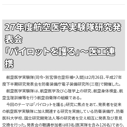
27年度航空医学実験隊研究発
表会
「パイロットを護る」～医工連
携
航空医学実験隊(司令・別宮愼也空将補=入間)は2月26日、平成27年
度下半期研究発表会を防衛装備庁電子装備研究所(三宿)で開催した。
航空医学実験隊は、航空医学及び心理学上の研究、航空身体検査、航
空生理訓練等を行う航空自衛隊の組織である。
今回のテーマは「パイロットを護る」研究に焦点をあて、発表者を従来
の航空医学実験隊に加え関連する研究を実施している防衛装備庁、防衛
医科大学校、国立研究開発法人等の研究者を交え相互に発表及び意見
交換を行った。発表会の聴講参加者は83名(医実隊を含み126名)であり、