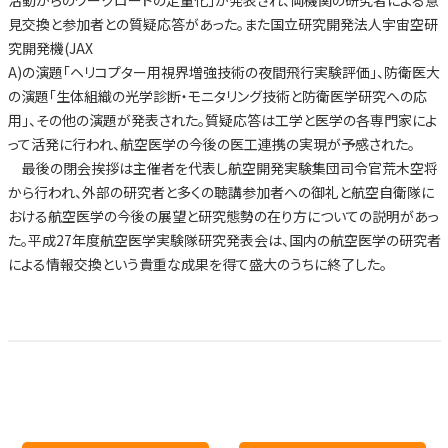
活動からのワークロードの定量化」が発表され、両機関の研究者による意
見交換と参加者との質疑応答があった。また国立研究開発法人宇宙空研
究開発機(JAX
A)の演題「ヘリコプター用視界増強技術の夜間飛行実験評価」、防衛医大
の演題「生体組織の光学診断・モニタリング技術と防衛医学研究への応
用」、その他の演題が発表された。質疑応答は工学と医学の各専門家によ
って活発に行われ、航空医学の今後の医工連携の実現が予感された。
最後の閉会挨拶は主催者を代表し航空開発実験集団司令官荒木空将
から行われ、外部の研究者と多くの聴講参加者への御礼と航空自衛隊に
おける航空医学の今後の展望と研究態勢の在り方についての説明があっ
た。平成27年度航空医学実験隊研究発表会は、国内の航空医学の研究者
による情報交換という貴重な成果を得て盛大のうちに終了した。