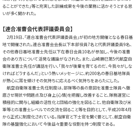
ることができた」等と充実した訓練成果を今後の業務に活かそうとする思
いが多く聞かれた。
【連合准曹会代表評議委員会】
2月19日、「連合准曹会代表評議委員会」が初の地方開催となる春日基
地で開催された。連合准曹会会長以下本部役員7名と代表評議委員9名、
その他春日基地准曹士先任以下在春日会員10名が参加し、今後の准曹
会のあり方について活発な議論がなされた。また、山崎勝巳第5代航空自
衛隊准曹士先任が講話を行い、「我々が後輩を育てるのだ、今我々がしな
ければどうするんだ」という熱いメッセージに、約200名の春日基地隊員
が熱心に耳を傾けその気持ちに応えるべく気持ちをあらたにした。
航空自衛隊准曹士先任制度は、部隊等の長の意図を准曹士隊員へ徹
底させ現状や問題点及び身上(心情)を把握し改善すること、隊務運営に
積極的に関与し組織の活性化と団結の強化を図ること、他自衛隊及び米
軍等との准曹士レベルでの交流を図ること等を目的として、平成20年4月
から正式に制度化されている。指揮官と下士官を繋ぐ要として、航空自衛
隊の基盤強化において今後益々重要な役割を持つ制度である。