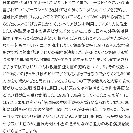
日本領事代理として赴任していたリトアニア国で、ナチスドイツによって迫
害されていたポーランドから逃れてきた多くのユダヤ人にビザを発給し、
避難民の救済に尽力したことで知られている。ドイツ軍は西から侵攻して
くるため東へ逃げる道しかなく、シベリア鉄道を利用してアメリカに脱出
したい避難民は日本の通過ビザを求めていた。しかし日本の外務省は発
給の了承をなかなか出さない。収容所に連れて行かれるユダヤ人が多く
なり一刻も早くリトアニアを脱出したい、領事館に押しかけるそんな群衆
を見て杉原領事代理はビザの発給を決断した。必死にサインを続ける杉
原領事代理、領事館が閉鎖になっても街のホテルや列車が出発するぎり
ぎりまで駅でもビザに代わる渡航証明書の発給をつづけた。その枚数は
2139枚にのぼった、1枚のビザで子どもも同行できるので少なくとも6000
人の命が救われたと言われている。さらにその子孫を数えると大変な命の
繋がりになる。戦後日本に帰国した杉原さんは外務省からの訓令違反な
どで退職勧告を受け辞職した。1986年、86歳で亡くなったがその前年に
はイスラエル政府から「諸国民の中の正義の人賞」が贈られた。また2000
年には外務官としての名誉も回復しているが死去14年目であった。今、ヨ
ーロッパではシリア難民が苦しんでいる。人類は何度おなじ歴史を繰り返
せば気がすむのか、唐沢寿明と小雪の控えめながら迫力のある演技を観
ながら思ってしまう。