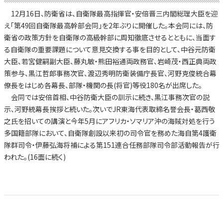
12月16日、防衛省は、自衛隊最高指揮官・安倍晋三内閣総理大臣を迎
え「第49回自衛隊最高幹部会同」を2年ぶりに開催した。本会同には、防
衛省の政策方針を自衛隊の高級幹部に周知徹底させるとともに、当面す
る自衛隊の重要課題について意見交換する事を目的として、中谷元防衛
大臣、若宮健嗣副大臣、藤丸敏・熊田裕通両政務官、岩崎茂・西正典両政
策参与、黒江哲郎事務次官、渡辺秀明防衛装備庁長官、河野克俊統合幕
僚長をはじめ各幕長、部隊・機関の長(将官)等役180名が出席した。
会同では安倍首相、中谷防衛大臣の訓示に続き、黒江事務次官の説
示、河野統幕長挨拶と続いた。次いでJR東海代表取締名誉会長・葛西敬
之氏を招いての講演と今年5月にアフリカ・ソマリア沖の海賊対処を行う
多国籍部隊において、自衛隊創設以来初の司令官を務めた海自第4護衛
隊群司令・伊藤弘海将補による第151連合任務部隊司令部活動報告が行
われた。(16面に続く)