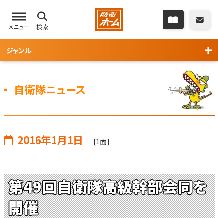
メニュー
検索
ジャンル
自衛隊ニュース
2016年1月1日
[1面]
第49回自衛隊高級幹部会同を
開催