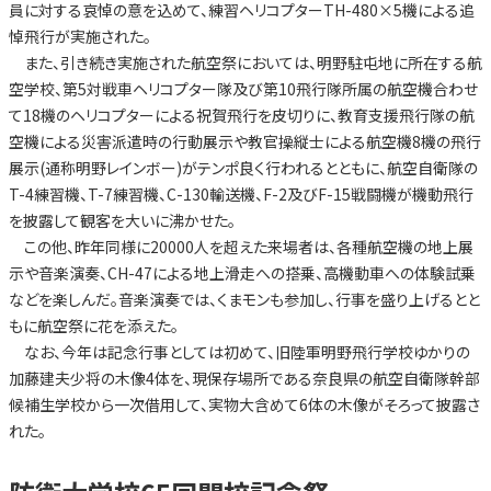
員に対する哀悼の意を込めて、練習ヘリコプターTH-480×5機による追
悼飛行が実施された。
また、引き続き実施された航空祭においては、明野駐屯地に所在する航
空学校、第5対戦車ヘリコプター隊及び第10飛行隊所属の航空機合わせ
て18機のヘリコプターによる祝賀飛行を皮切りに、教育支援飛行隊の航
空機による災害派遣時の行動展示や教官操縦士による航空機8機の飛行
展示(通称明野レインボー)がテンポ良く行われるとともに、航空自衛隊の
T-4練習機、T-7練習機、C-130輸送機、F-2及びF-15戦闘機が機動飛行
を披露して観客を大いに沸かせた。
この他、昨年同様に20000人を超えた来場者は、各種航空機の地上展
示や音楽演奏、CH-47による地上滑走への搭乗、高機動車への体験試乗
などを楽しんだ。音楽演奏では、くまモンも参加し、行事を盛り上げるとと
もに航空祭に花を添えた。
なお、今年は記念行事としては初めて、旧陸軍明野飛行学校ゆかりの
加藤建夫少将の木像4体を、現保存場所である奈良県の航空自衛隊幹部
候補生学校から一次借用して、実物大含めて6体の木像がそろって披露さ
れた。