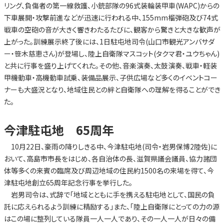
リング、負傷者の第一線救護、小銃部隊の96式装輪装甲車(WAPC)からの
下車展開・攻撃前進などが迅速に行われる中、155mm榴弾砲及び74式
戦車の空砲の音が大きく響きわたるたびに、観客から驚きと大きな歓声が
上がった。訓練展示終了後には、1日駐屯地司令(山口市観光アンバサダ
ー・笹木慈恵さん)が登場し、陸上自衛隊マスコット(タクマ君・ユウちゃん)
と共に行事を盛り上げてくれた。その他、音楽演奏、太鼓演奏、戦車・軽装
甲機動車・高機動車試乗、装備品展示、子供広場など多くのイベントコー
ナーも大盛況となり、地域住民との絆と自衛隊への理解を得ることができ
た。
今津駐屯地 65周年
10月22日、豪雨の降りしきる中、今津駐屯地(司令・岩男保博2陸佐)に
おいて、高島市市長をはじめ、各自治体の長、滋賀県議会議員、協力諸団
体等多くの来賓の臨席及び周辺地域の住民約1500名の来場を得て、今
津駐屯地創立65周年記念行事を挙行した。
岩男司令は、式辞で「地域とともに手を携える駐屯地として、国民の負
託に応えられるよう訓練に精励する」また、「陸上自衛隊にとっての力の源
はこの場に整列している隊員一人一人であり、その一人一人が日々の備