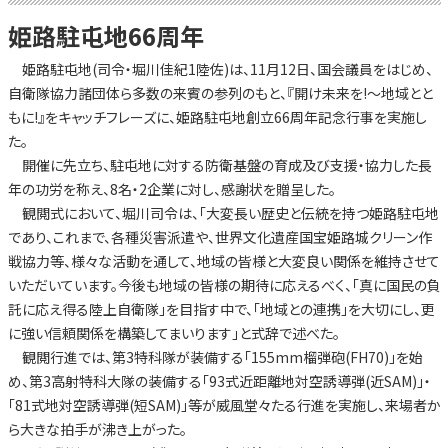
姫路駐屯地66周年
姫路駐屯地(司令・堀川佳紀1陸佐)は、11月12日、国会議員をはじめ、
自衛隊協力諸団体ら多数の来賓の参列のもと、『開け未来を!～地域とと
もに!』をキャッチフレーズに、姫路駐屯地創立66周年記念行事を実施し
た。
開催に先立ち、駐屯地に対する防衛基盤の育成及び支援・協力した長
年の功労を称え、8名・2企業に対し、感謝状を贈呈した。
観閲式において、堀川司令は、「大変長い歴史と伝統を持つ姫路駐屯地
であり、これまで、各種災害派遣や、世界文化遺産国宝姫路城クリーン作
戦協力等、様々な活動を通して、地域の皆様と大変良い関係を維持させて
いただいています。今後も地域の皆様の期待に応えるべく、「真に国民の負
託に応え得る陸上自衛隊」を目指す中で、「地域との連携」を大切にし、更
に強い信頼関係を構築してまいります」と式辞で述べた。
観閲行進では、第3特科隊が装備する「155mm榴弾砲(FH70)」を始
め、第3高射特科大隊の装備する「93式近距離地対空誘導弾(近SAM)」・
「81式地対空誘導弾(短SAM)」等が威風堂々たる行進を実施し、来場者か
ら大きな拍手が沸き上がった。