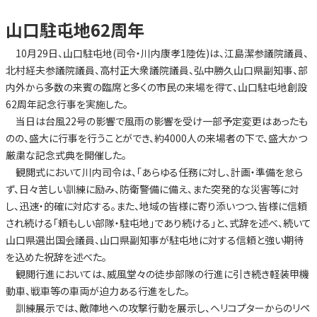
山口駐屯地62周年
10月29日、山口駐屯地(司令・川内康孝1陸佐)は、江島潔参議院議員、
北村経夫参議院議員、高村正大衆議院議員、弘中勝久山口県副知事、部
内外から多数の来賓の臨席と多くの市民の来場を得て、山口駐屯地創設
62周年記念行事を実施した。
当日は台風22号の影響で風雨の影響を受け一部予定変更はあったも
のの、盛大に行事を行うことができ、約4000人の来場者の下で、盛大かつ
厳粛な記念式典を開催した。
観閲式において川内司令は、「あらゆる任務に対し、計画・準備を怠ら
ず、日々苦しい訓練に励み、防衛警備に備え、また突発的な災害等に対
し、迅速・的確に対応する。また、地域の皆様に寄り添いつつ、皆様に信頼
され続ける「頼もしい部隊・駐屯地」であり続ける」と、式辞を述べ、続いて
山口県選出国会議員、山口県副知事が駐屯地に対する信頼と強い期待
を込めた祝辞を述べた。
観閲行進においては、威風堂々の徒歩部隊の行進に引き続き軽装甲機
動車、戦車等の車両が迫力ある行進をした。
訓練展示では、敵陣地への攻撃行動を展示し、ヘリコプターからのリペ