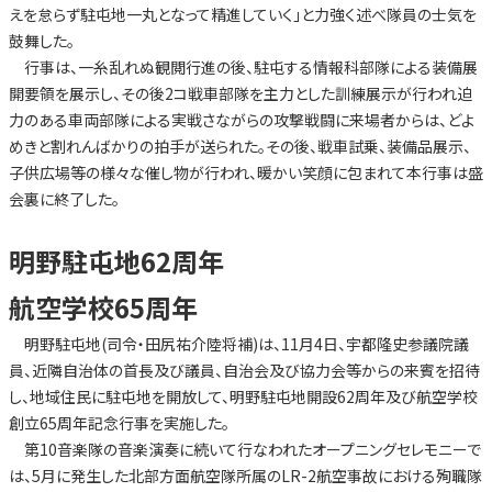
えを怠らず駐屯地一丸となって精進していく」と力強く述べ隊員の士気を
鼓舞した。
行事は、一糸乱れぬ観閲行進の後、駐屯する情報科部隊による装備展
開要領を展示し、その後2コ戦車部隊を主力とした訓練展示が行われ迫
力のある車両部隊による実戦さながらの攻撃戦闘に来場者からは、どよ
めきと割れんばかりの拍手が送られた。その後、戦車試乗、装備品展示、
子供広場等の様々な催し物が行われ、暖かい笑顔に包まれて本行事は盛
会裏に終了した。
明野駐屯地62周年
航空学校65周年
明野駐屯地(司令・田尻祐介陸将補)は、11月4日、宇都隆史参議院議
員、近隣自治体の首長及び議員、自治会及び協力会等からの来賓を招待
し、地域住民に駐屯地を開放して、明野駐屯地開設62周年及び航空学校
創立65周年記念行事を実施した。
第10音楽隊の音楽演奏に続いて行なわれたオープニングセレモニーで
は、5月に発生した北部方面航空隊所属のLR-2航空事故における殉職隊