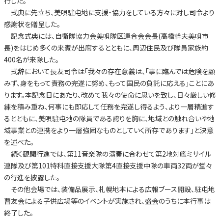
行した。
式典に先立ち、美唄駐屯地に支援・協力をしている方々に対し司令より
感謝状を贈呈した。
記念式典には、自衛隊協力会美唄隊区連合会会長(高橋幹夫美唄市
長)をはじめ多くの来賓が出席するとともに、周辺住民及び隊員家族約
400名が来隊した。
式辞において長友司令は「我々の存在意義は、「事に臨んでは危険を顧
みず、身をもって責務の完遂に努め、もって国民の負託に応える」ことにあ
ります。本記念日にあたり、改めて我々の使命に思いを致し、日々厳しい修
練を積み重ね、何事にも即応して任務を完遂し得るよう、より一層精進す
るとともに、美唄駐屯地の隊員である誇りを胸に、地域との触れ合いや地
域事業との連携をより一層強固なものとしていく所存であります」と決意
を述べた。
続く観閲行進では、第11音楽隊の演奏に合わせて第2地対艦ミサイル
連隊及び第101特科直接支援大隊第4直接支援中隊の車両32両が堂々
の行進を披露した。
その他会場では、装備品展示、札幌地本による広報ブース開設、駐屯地
曹友会による子供広場等のイベントが実施され、盛会のうちに本行事は
終了した。