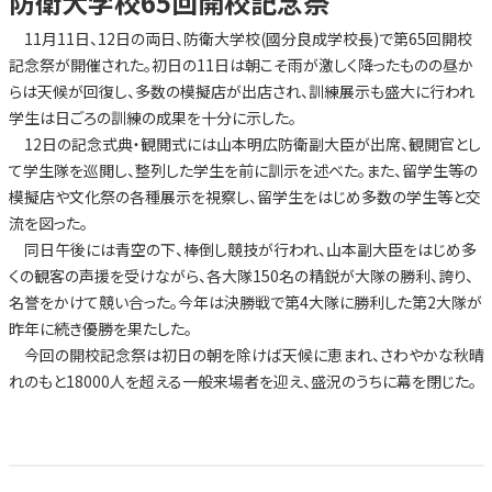
防衛大学校65回開校記念祭
11月11日、12日の両日、防衛大学校(國分良成学校長)で第65回開校
記念祭が開催された。初日の11日は朝こそ雨が激しく降ったものの昼か
らは天候が回復し、多数の模擬店が出店され、訓練展示も盛大に行われ
学生は日ごろの訓練の成果を十分に示した。
12日の記念式典・観閲式には山本明広防衛副大臣が出席、観閲官とし
て学生隊を巡閲し、整列した学生を前に訓示を述べた。また、留学生等の
模擬店や文化祭の各種展示を視察し、留学生をはじめ多数の学生等と交
流を図った。
同日午後には青空の下、棒倒し競技が行われ、山本副大臣をはじめ多
くの観客の声援を受けながら、各大隊150名の精鋭が大隊の勝利、誇り、
名誉をかけて競い合った。今年は決勝戦で第4大隊に勝利した第2大隊が
昨年に続き優勝を果たした。
今回の開校記念祭は初日の朝を除けば天候に恵まれ、さわやかな秋晴
れのもと18000人を超える一般来場者を迎え、盛況のうちに幕を閉じた。