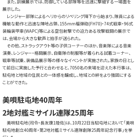
また、訓練展示では、防御している部隊等を迅速に撃破する一場面を
展示した。
レンジャー部隊によるヘリからのリペリング降下から始まり、隊員による
機敏な動作と迅速な陣地占領、155mm榴弾砲(FH70)・74式戦車・96式
装輪装甲車(WAPC)等による空包射撃での迫力ある攻撃戦闘の展示で
は、会場から大きな歓声と拍手が送られた。
その他、ストラックアウト等の子供コーナーのほか、音楽隊による音楽
演奏、レンジャー・格闘展示、自衛隊の制服等が着られる試着コーナー、
戦車等試乗、装備品展示等の様々なイベントが実施された。家族の日とし
て前日に実施した予行と合わせると、7050名の来場を迎えた本行事は、
駐屯地と地域の住民との一体感を醸成し、地域との絆をより強固にする
ことができた。
美唄駐屯地40周年
2地対艦ミサイル連隊25周年
美唄駐屯地(司令・長友康1陸佐)は、10月22日当駐屯地において「美唄
駐屯地創立40周年・第2地対艦ミサイル連隊創隊25周年記念行事」を挙