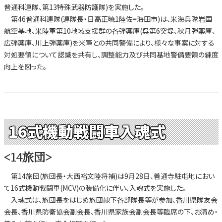
普通科連隊、第13特殊武器防護隊)を実施した。
第46普通科連隊(連隊長・日高正暁1陸佐=海田市)は、米海兵隊岩国
航空基地、米陸軍第10地域支援群の各弾薬庫(呉第6突堤、秋月弾薬庫、
広弾薬庫、川上弾薬庫)を米軍との共同警備により、様々な事案に対する
対処要領について認識を共有し、調整能力及び共同基地警備要領の練度
向上を図った。
16式機動戦闘車入魂式
<14旅団>
第14旅団(旅団長・大西裕文陸将補)は9月28日、善通寺駐屯地におい
て16式機動戦闘車(MCV)の装備化に伴い、入魂式を実施した。
入魂式は、旅団長をはじめ旅団隷下各部隊長等が参加、香川県隊友会
会長、香川県防衛協会副会長、香川県家族会副会長等臨席の下、お清め・