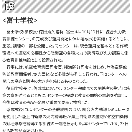
設
<富士学校>
富士学校(学校長・徳田秀久陸将=富士)は、10月12日に「統合火力教
育訓練センター」の完成及び運用開始に伴い落成式を実施するとともに、
施設、訓練の一部を公開した。同センターは、統合運用を基本とする作戦
環境への適応の必要性から陸海空の各種火力の誘導及び火力調整に係
る教育訓練施設として設置された。
行事には、航空教育集団司令官、掃海隊群司令をはじめ、陸海空幕僚
監部教育関係者、協力団体など多数が参列して行われ、同センターへの
関心の高さと期待の大きさを感じるものとなった。
徳田学校長は、落成式において、センター完成までの関係者の労苦に感
謝の意を述べるとともに、センターの完成と教育の開始の意義を強調し、
今後は教育の充実・発展が重要であると挨拶した。
落成式後には、センターの全般説明のほか、統合火力誘導シミュレータ
を使用した陸上自衛隊の火力誘導班が海上自衛隊の艦砲や航空自衛隊
の対地爆撃を誘導する訓練の一端を展示した。本センターでは10月23日
から教育が開始された。