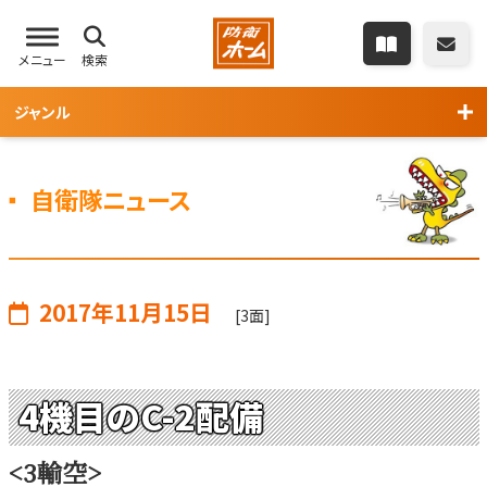
メニュー
検索
ジャンル
自衛隊ニュース
2017年11月15日
[3面]
4機目のC-2配備
<3輸空>