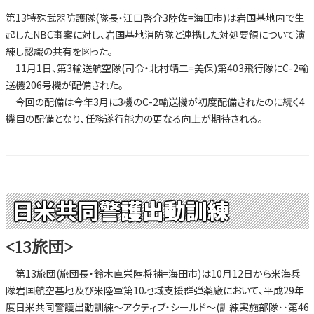
第13特殊武器防護隊(隊長・江口啓介3陸佐=海田市)は岩国基地内で生
起したNBC事案に対し、岩国基地消防隊と連携した対処要領について演
練し認識の共有を図った。
11月1日、第3輸送航空隊(司令・北村靖二=美保)第403飛行隊にC-2輸
送機206号機が配備された。
今回の配備は今年3月に3機のC-2輸送機が初度配備されたのに続く4
機目の配備となり、任務遂行能力の更なる向上が期待される。
日米共同警護出動訓練
<13旅団>
第13旅団(旅団長・鈴木直栄陸将補=海田市)は10月12日から米海兵
隊岩国航空基地及び米陸軍第10地域支援群弾薬廠において、平成29年
度日米共同警護出動訓練～アクティブ・シールド～(訓練実施部隊‥第46