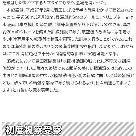
を飛ばした後降下するサプライズもあり、会場を湧かせた。
本施設は、平成27年2月に着工し、約2年半の歳月をかけて建設された
もので、長辺50m、短辺20m、最深部約5mのプールに、ヘリコプター又は
水陸両用車を模した緊急脱出訓練装置を吊り下げることのできる、高さ
約20mのクレーンを備えた訓練施設であり、航空機の故障等による着水
や、水陸両用車の転覆等の状況を再現した訓練を行うことができる。これ
までは海外訓練の際、現地での米海兵隊施設を借用していたが、これから
は、ここ相浦駐屯地で十分かつ段階的な訓練が実施可能となる。
落成式において豊田連隊長は「水陸機動団の戦力化に不可欠な訓練
施設ができました。我々の道場である眼前の美しい相浦湾をはじめ、この
恵まれた訓練環境の中で、水陸機動団(仮称)の新編に向け、地域の皆様と
ともに歩んでいく精強な部隊であり続けられるよう、日々精進してまいり
ます」と力強い決意を表明した。
初度視察受察