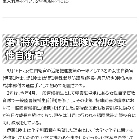
筆入れ等を行い、安全祈願を行った。
第1特殊武器防護隊に初の女
性自衛官
9月16日、女性自衛官の活躍推進施策の一環として2名の女性自衛官
(伊藤1陸士、堤1陸士)が第1特殊武器防護隊(隊長・泉巳紀也3陸佐=練
馬)本部付の通信手として初めて配置された。
2名は、今年4月、一般曹候補生として朝霞駐屯地にある女性自衛官教
育隊で一般陸曹候補生(前期)を修了し、その後第1特殊武器防護隊にお
いて一般陸曹候補生(後期)を修了した。部隊配置後も教育訓練に励みな
がら日々成長を続けており、現在は11月に行われる師団武装走競技会に
向け練成をしている。
伊藤1陸士は化学科職種を希望した理由として「大学で化学に関する
勉強をしていたので、化学に携わる仕事をしたかった。化学科を希望して