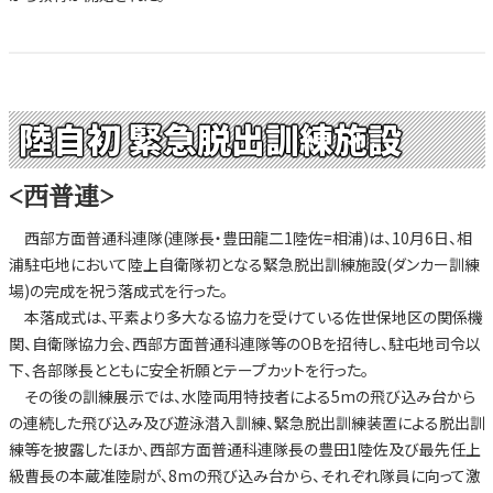
陸自初 緊急脱出訓練施設
<西普連>
西部方面普通科連隊(連隊長・豊田龍二1陸佐=相浦)は、10月6日、相
浦駐屯地において陸上自衛隊初となる緊急脱出訓練施設(ダンカー訓練
場)の完成を祝う落成式を行った。
本落成式は、平素より多大なる協力を受けている佐世保地区の関係機
関、自衛隊協力会、西部方面普通科連隊等のOBを招待し、駐屯地司令以
下、各部隊長とともに安全祈願とテープカットを行った。
その後の訓練展示では、水陸両用特技者による5mの飛び込み台から
の連続した飛び込み及び遊泳潜入訓練、緊急脱出訓練装置による脱出訓
練等を披露したほか、西部方面普通科連隊長の豊田1陸佐及び最先任上
級曹長の本蔵准陸尉が、8mの飛び込み台から、それぞれ隊員に向って激