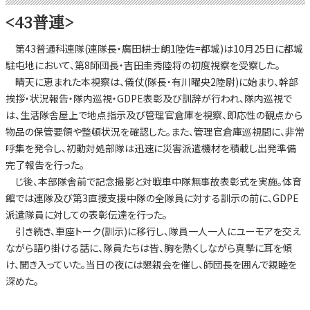
<43普連>
第43普通科連隊(連隊長・廣田耕士朗1陸佐=都城)は10月25日に都城
駐屯地において、第8師団長・吉田圭秀陸将の初度視察を受察した。
晴天に恵まれた本視察は、儀仗(隊長・有川曜央2陸尉)に始まり、幹部
挨拶・状況報告・隊内巡視・GDPE表彰及び訓辞が行われ、隊内巡視で
は、生活隊舎屋上で地点指示及び管理官倉庫を視察、即応性の観点から
物品の保管要領や整頓状況を確認した。また、管理官倉庫巡視間に、非常
呼集を発令し、初動対処部隊は迅速に災害派遣機材を積載し出発準備
完了報告を行った。
じ後、本部隊舎前で記念撮影と対戦車中隊無事故表彰式を実施。体育
館では連隊及び第3直接支援中隊の全隊員に対する訓示の前に、GDPE
派遣隊員に対しての表彰伝達を行った。
引き続き、車座トーク(訓示)に移行し、隊員一人一人にユーモアを交え
ながら語り掛ける話に、隊員たちは皆、胸を熱くしながら真摯に耳を傾
け、聞き入っていた。当日の夜には懇親会を催し、師団長を囲んで親睦を
深めた。