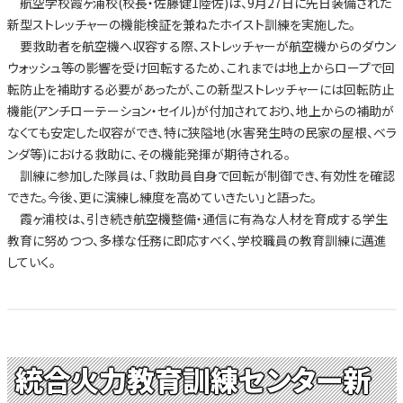
航空学校霞ヶ浦校(校長・佐藤健1陸佐)は、9月27日に先日装備された
新型ストレッチャーの機能検証を兼ねたホイスト訓練を実施した。
要救助者を航空機へ収容する際、ストレッチャーが航空機からのダウン
ウォッシュ等の影響を受け回転するため、これまでは地上からロープで回
転防止を補助する必要があったが、この新型ストレッチャーには回転防止
機能(アンチローテーション・セイル)が付加されており、地上からの補助が
なくても安定した収容ができ、特に狭隘地(水害発生時の民家の屋根、ベラ
ンダ等)における救助に、その機能発揮が期待される。
訓練に参加した隊員は、「救助員自身で回転が制御でき、有効性を確認
できた。今後、更に演練し練度を高めていきたい」と語った。
霞ヶ浦校は、引き続き航空機整備・通信に有為な人材を育成する学生
教育に努めつつ、多様な任務に即応すべく、学校職員の教育訓練に邁進
していく。
統合火力教育訓練センター新