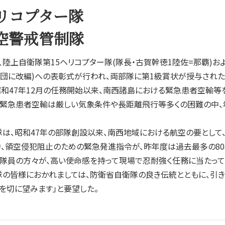
ヘリコプター隊
空警戒管制隊
、陸上自衛隊第15ヘリコプター隊(隊長・古賀幹徳1陸佐=那覇)
団に改編)への表彰式が行われ、両部隊に第1級賞状が授与された
和47年12月の任務開始以来、南西諸島における緊急患者空輸等
緊急患者空輸は厳しい気象条件や長距離飛行等多くの困難の中、年平均
は、昭和47年の部隊創設以来、南西地域における航空の要として
、領空侵犯阻止のための緊急発進指令が、昨年度は過去最多の803
隊員の方々が、高い使命感を持って現場で忍耐強く任務に当たって
隊の皆様におかれましては、防衛省自衛隊の良き伝統とともに、引
を切に望みます」と要望した。