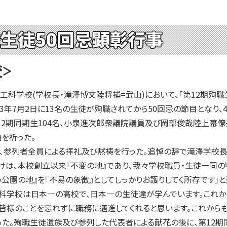
職生徒50回忌顕彰行事
>
科学校(学校長・滝澤博文陸将補=武山)において、「第12期殉職
年7月2日に13名の生徒が殉職されてから50回忌の節目となり、
第12期同期生104名、小泉進次郎衆議院議員及び岡部俊哉陸上
福を祈った。
、参列者全員による拝礼及び黙祷を行った。追悼の辞で滝澤学校
けは、本校創立以来『不変の地』であり、我々学校職員・生徒一同の
小公園の地』を『不易の象徴』としてしっかりお護りしてく所存です」
科学校は日本一の高校で、日本一の生徒達が学んでいます。これか
皆様のことを忘れずに職務に邁進してくれると思います。これから
った。殉職生徒遺族及び参列した代表者による献花の後に、第12期