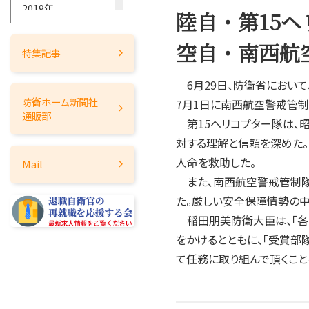
2019年
陸自・第15
2018年
空自・南西航
2017年
特集記事
2016年
6月29日、防衛省において
2015年
防衛ホーム
新聞社
7月1日に南西航空警戒管制
2014年
通販部
第15ヘリコプター隊は、昭
2013年
対する理解と信頼を深めた。
2012年
人命を救助した。
Mail
2011年
また、南西航空警戒管制隊
2010年
た。厳しい安全保障情勢の中
2009年
稲田朋美防衛大臣は、「各
2008年
をかけるとともに、「受賞部
2007年
て任務に取り組んで頂くこと
2006年
2005年