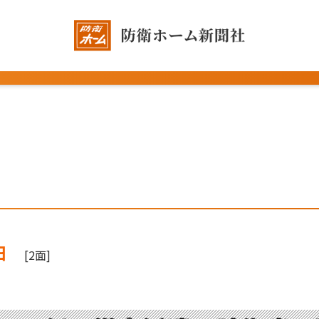
日
[2面]