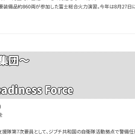
要装備品約860両が参加した富士総合火力演習。今年は8月27日
集団～
eadiness Force
)
を
援隊第7次要員として、ジブチ共和国の自衛隊活動拠点で警備任務