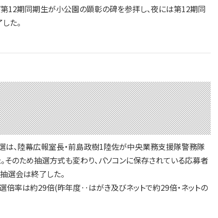
び第12期同期生が小公園の顕彰の碑を参拝し、夜には第12期同
した。
抽選は、陸幕広報室長・前島政樹1陸佐が中央業務支援隊警務隊
た。そのため抽選方式も変わり、パソコンに保存されている応募者
抽選会は終了した。
、当選倍率は約29倍(昨年度‥はがき及びネットで約29倍・ネットの