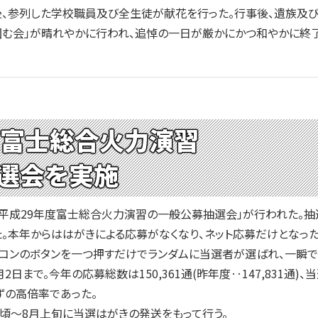
後、参列した学校職員及び全生徒が献花を行った。行事後、遺族及
囲む会」が晴れやかに行われ、追悼の一日が厳かにかつ和やかに終了
度富士総合火力演習
選会を実施
「平成29年度富士総合火力演習の一般公募抽選会」が行われた。
。本年からははがきによる応募がなくなり、ネット応募だけとなっ
ソコンのボタンを一つ押すだけでランダムに当選者が選ばれ、一瞬で
日まで。今年の応募総数は150,361通(昨年度‥147,831通)
ずの高倍率であった。
頃～8月上旬に当選はがきの発送をもって行う。