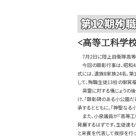
2004年
2003年
第12期殉
2002年
2001年
<高等工科学校
7月2日に陸上自衛隊高等工
今回の顕彰行事は、昭和43
式には、遺族8家族24名、
して、殉職生徒13柱の御冥
英霊に対する儀じょうの後
け、「顕彰碑のある小公園だ
承するとともに、『神聖なる
また、小泉議員が「高等工
発展するはずです。生徒達も
と来賓を代表して挨拶を行