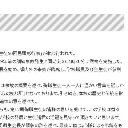
生徒50回忌顕彰行事」が執り行われた。
49年前の訓練事故発生と同時刻の14時30分に黙祷を実施した。
幕僚長を始め、部内外の来賓が臨席し、学校職員及び全生徒が参列
長は事故の概要を述べ、殉職生徒一人一人に温かい言葉を話しか
『心の拠り所』となっております。引き続き、本校の歴史と伝統を継
と追悼の意を述べた。
らも、第12期殉職生徒の皆様の思いを受けて、この学校は益々
も学校の発展と生徒諸君の活躍を見守って頂きたいと思います」
同期生会長が顕彰の辞を述べ、最後に儀じょう隊による弔銃をも