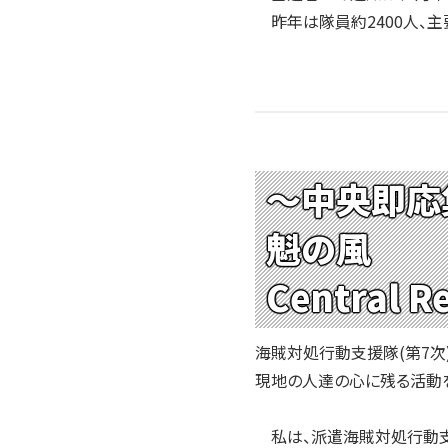
昨年は隊員約2400人、主
～中央即応
魁の風
Central R
海賊対処行動支援隊(第7次
現地の人達の心に残る活動
私は、派遣海賊対処行動支