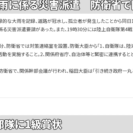
雨に係る災害派遣 防衛省で
的な大雨を記録、道路が冠水し、孤立者が発生したことから同日19
る災害派遣要請があった。また、19時30分には陸上自衛隊第4戦
分、防衛省では対策連絡室を設置、防衛大臣から「1、自衛隊は、
動を実施すること。2、関係府省庁、自治体等と緊密に連携すると
防衛省で、関係幹部会議が行われ、稲田大臣は「引き続き政府一丸
部隊に1級賞状