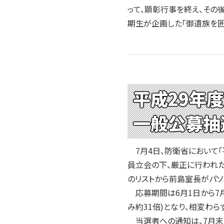
って、顕彰行事を終え、その
期生が企画した「御遺族を
平成29年
一般公募抽
7月4日、防衛省において
員立会の下、厳正に行われた
のリストから前島室長がパ
応募期間は6月1日から7月2
み約31倍)となり、相変わら
当選者への通知は、7月末