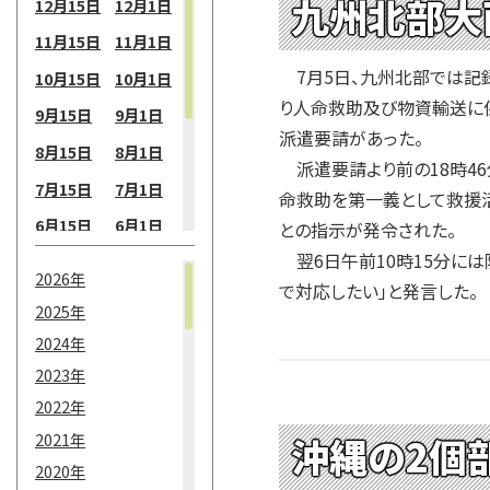
九州北部大
12月15日
12月1日
11月15日
11月1日
7月5日、九州北部では記録
10月15日
10月1日
り人命救助及び物資輸送に係
9月15日
9月1日
派遣要請があった。
8月15日
8月1日
派遣要請より前の18時46
7月15日
7月1日
命救助を第一義として救援活
6月15日
6月1日
との指示が発令された。
翌6日午前10時15分には
5月15日
5月1日
2026年
で対応したい」と発言した。
4月15日
4月1日
2025年
3月15日
3月1日
2024年
2月15日
2月1日
2023年
2022年
1月15日
1月1日
2021年
沖縄の2個
2020年