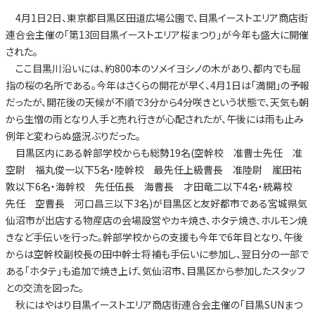
4月1日2日、東京都目黒区田道広場公園で、目黒イーストエリア商店街
連合会主催の「第13回目黒イーストエリア桜まつり」が今年も盛大に開催
された。
ここ目黒川沿いには、約800本のソメイヨシノの木があり、都内でも屈
指の桜の名所である。今年はさくらの開花が早く、4月1日は「満開」の予報
だったが、開花後の天候が不順で3分から4分咲きという状態で、天気も朝
から生憎の雨となり人手と売れ行きが心配されたが、午後には雨も止み
例年と変わらぬ盛況ぶりだった。
目黒区内にある幹部学校からも総勢19名(空幹校 准曹士先任 准
空尉 福丸俊一以下5名・陸幹校 最先任上級曹長 准陸尉 嵐田祐
敦以下6名・海幹校 先任伍長 海曹長 才田竜二以下4名・統幕校
先任 空曹長 河口昌三以下3名)が目黒区と友好都市である宮城県気
仙沼市が出店する物産店の会場設営やカキ焼き、ホタテ焼き、ホルモン焼
きなど手伝いを行った。幹部学校からの支援も今年で6年目となり、午後
からは空幹校副校長の田中幹士将補も手伝いに参加し、翌日分の一部で
ある「ホタテ」も追加で焼き上げ、気仙沼市、目黒区から参加したスタッフ
との交流を図った。
秋にはやはり目黒イーストエリア商店街連合会主催の「目黒SUNまつ