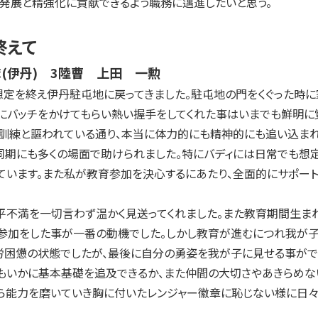
発展と精強化に貢献できるよう職務に邁進したいと思う。
終えて
隊(伊丹) 3陸曹 上田 一勲
定を終え伊丹駐屯地に戻ってきました。駐屯地の門をくぐった時に
にバッチをかけてもらい熱い握手をしてくれた事はいまでも鮮明に覚
練と謳われている通り、本当に体力的にも精神的にも追い込まれ
期にも多くの場面で助けられました。特にバディには日常でも想定
ています。また私が教育参加を決心するにあたり、全面的にサポート
不満を一切言わず温かく見送ってくれました。また教育期間生まれ
加をした事が一番の動機でした。しかし教育が進むにつれ我が子
労困憊の状態でしたが、最後に自分の勇姿を我が子に見せる事がで
いかに基本基礎を追及できるか、また仲間の大切さやあきらめない
ら能力を磨いていき胸に付いたレンジャー徽章に恥じない様に日々