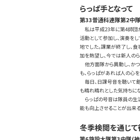
2004年
らっぱ手となって
2003年
第33普通科連隊第2中
2002年
2001年
私は平成23年に第4師団か
活動として参加し、演奏をし
地でした。課業が終了し、食
加を熱望し、今では新人のら
他方面隊から異動し、かつ4
も、らっぱがあれば人の心を
毎日、日課号音を聴いて飽
も晴れ晴れとした気持ちにな
らっぱの号音は隊員の生活
能も向上させることが出来る
冬季検閲を通じて
第6施設大隊第3中隊(