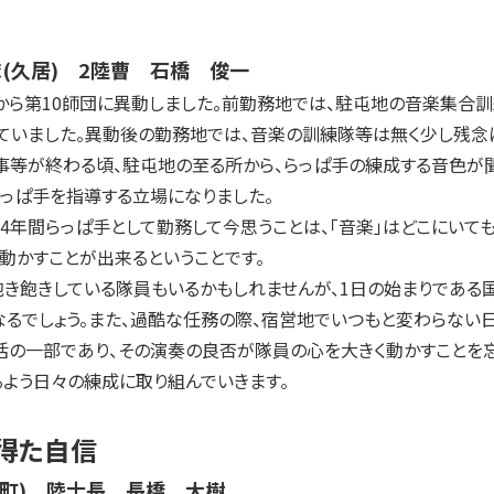
隊(久居) 2陸曹 石橋 俊一
ら第10師団に異動しました。前勤務地では、駐屯地の音楽集合訓
ていました。異動後の勤務地では、音楽の訓練隊等は無く少し残念に
事等が終わる頃、駐屯地の至る所から、らっぱ手の練成する音色が
っぱ手を指導する立場になりました。
年間らっぱ手として勤務して今思うことは、「音楽」はどこにいて
動かすことが出来るということです。
き飽きしている隊員もいるかもしれませんが、1日の始まりである
るでしょう。また、過酷な任務の際、宿営地でいつもと変わらない
の一部であり、その演奏の良否が隊員の心を大きく動かすことを忘
よう日々の練成に取り組んでいきます。
得た自信
神町) 陸士長 長橋 大樹