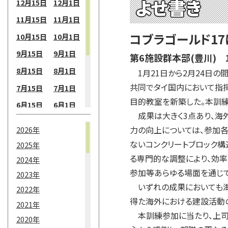
よせ書き
12月15日
12月1日
11月15日
11月1日
コブラゴールド17
10月15日
10月1日
9月15日
9月1日
第6施設群本部(豊川)
8月15日
8月1日
1月21日から2月24日の
共同でタイ国内において指揮
7月15日
7月1日
目的教室を新築した。本訓
6月15日
6月1日
成果は大きく3点あり、海
5月15日
5月1日
力の向上については、参加
2026年
4月15日
4月1日
ないコンクリートブロック構
2025年
3月15日
3月1日
る専門的な調整により、効
2024年
参加等あらゆる場面を通じ
2月15日
2月1日
2023年
いずれの成果においても海
2022年
1月15日
1月1日
得た海外における建設活動
2021年
本訓練参加に当たり、上司
2020年