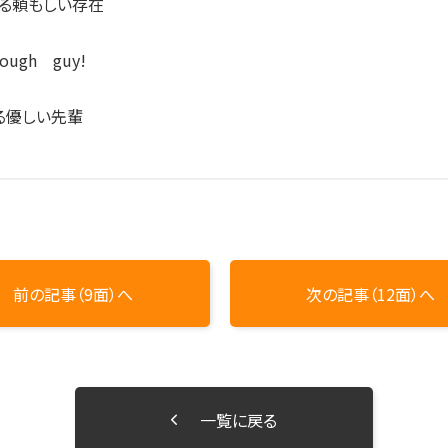
る頼もしい存在
gh guy!
る優しい先輩
前の記事（9面）へ
次の記事（12面）へ
一覧に戻る