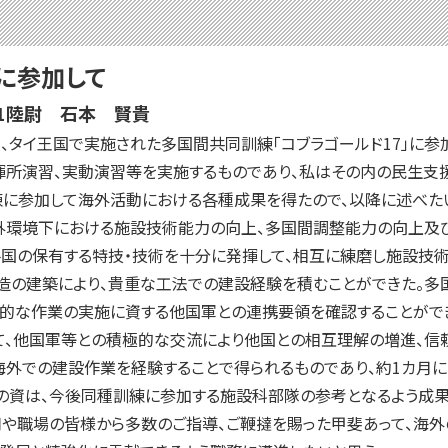
に参加して
 1陸尉 石本 賢貴
間、タイ王国で実施された多国間共同訓練「コブラゴールド17」に参
所演習、実動演習等を実施するものであり、私はその内の民生支援
練に参加して海外活動における各種成果を得たので、以降に述べた
外環境下における施設技術能力の向上、多国間調整能力の向上及
各国の保有する特技・技術を十分に発揮して、相互に練磨し施設技術
造の建築により、貴重な工法での建設経験を積むことができた。多
率的な作業の実施に資する他国軍との連携要領を確認することがで
て、他国軍等との積極的な交流により他国との相互理解の増進、信
外での建設作業を経験することで得られるものであり、約1カ月に
の資は、今後同種訓練に参加する施設科部隊の参考となるよう成果
や職場の皆様から多数のご指導、ご鞭撻を賜った甲斐あって、海外