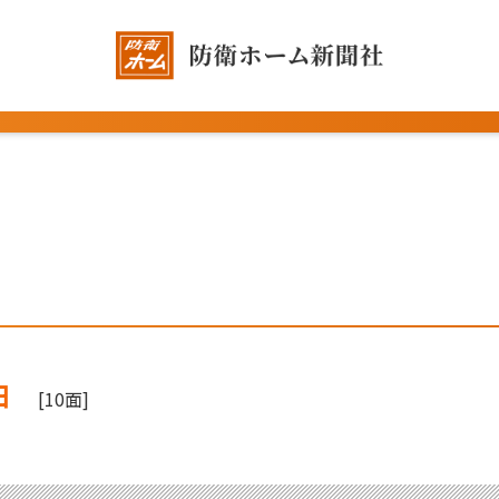
日
[10面]