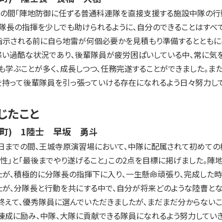
での間「陣地防御に任ずる普通科連隊を直接支援する施設中隊の行
隊長の指揮を少しでも助けられるように、自分のできることはすべ
指示される前に自ら地雷が何個必要かを見積もり準備するとともに
く寒い過酷な状況であり、後輩隊員が疲労困ぱいしている中、常に気
も学ぶことが多く、成長しつつ、任務完遂することができました。ま
持って後輩隊員を引っ張っていける存在になれるよう日々努力して
じたこと
神町) 1陸士 早坂 勇斗
8日までの間、王城寺原演習場において、中隊に配属されて初めての
性」と「最後までやり遂げること」この2点を目標に掲げました。
が、積極的に分隊長の指揮下に入り、一生懸命頑張り、完成した時
たが、分隊長と行動を共にする中で、自分が将来どのような陸曹と
終えて、優秀隊員に選んでいただきましたが、まだまだ分からないこ
練成に励み、中隊、大隊に貢献できる隊員になれるよう努力していき