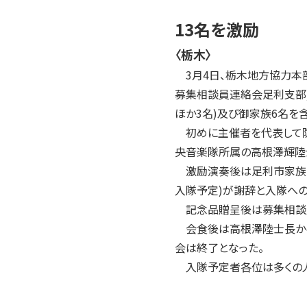
13名を激励
〈栃木〉
3月4日、栃木地方協力本部
募集相談員連絡会足利支部)
ほか3名)及び御家族6名を
初めに主催者を代表して防
央音楽隊所属の高根澤輝陸
激励演奏後は足利市家族会
入隊予定)が謝辞と入隊へ
記念品贈呈後は募集相談員
会食後は高根澤陸士長から
会は終了となった。
入隊予定者各位は多くの人