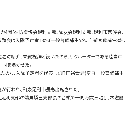
力4団体(防衛協会足利支部、隊友会足利支部、足利市家族会、
励会は入隊予定者13名(一般曹候補生5名、自衛官候補生8名、
者の紹介、来賓祝辞と続いたのち、リクルーターである陸自中
一同を沸かせた。
たのち、入隊予定者を代表して細田裕貴君(空自一般曹候補生
が行われ、和泉足利市長も出席された。
会足利支部の鶴貝勝巳支部長の音頭で一同万歳三唱し、本激励