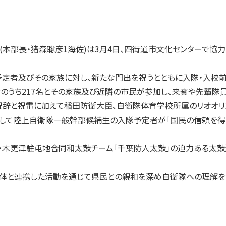
本部長・猪森聡彦1海佐)は3月4日、四街道市文化センターで協力
定者及びその家族に対し、新たな門出を祝うとともに入隊・入校前
者のうち217名とその家族及び近隣の市民が参加し、来賓や先輩隊
と祝電に加えて稲田防衛大臣、自衛隊体育学校所属のリオオリンピ
として陸上自衛隊一般幹部候補生の入隊予定者が「国民の信頼を得
・木更津駐屯地合同和太鼓チーム「千葉防人太鼓」の迫力ある太
と連携した活動を通じて県民との親和を深め自衛隊への理解を獲