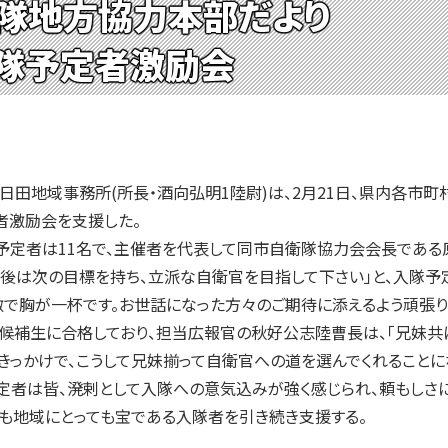
隊地方協力本部だより
隊予定者激励会
田地域事務所(所長・酒向弘明1陸尉)は、2月21日、県内各市
者激励会を支援した。
定者は11名で、主催者を代表して同市自衛隊協力会会長である原
隊後は次の目標を持ち、立派な自衛官を目指して下さい」と、入隊
激で胸が一杯です。お世話になった方々のご期待に添えるよう頑張り
補生に合格しており、担当広報官の秋好公志陸曹長は、「兄妹共
きっかけで、こうして兄妹揃って自衛官への道を選んでくれることにな
者は皆、溌剌として入隊への意気込みが強く感じられ、頼もしさに
も地域にとっても宝である入隊者を引き続き支援する。