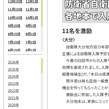
防衛省自衛
12月15日
12月1日
11月15日
11月1日
各地本で入
10月15日
10月1日
9月15日
9月1日
11名を激励
8月15日
8月1日
〈大分〉
7月15日
7月1日
自衛隊大分地方協力本部日
6月15日
6月1日
主催による自衛隊入隊予定
5月15日
5月1日
今春の日田市からの入隊予
2026年
4月15日
4月1日
目標を達成されました。入
2025年
般曹候補生)が、「本日は感
3月15日
3月1日
2024年
筒井君は妹も空自一般曹候
2月15日
2月1日
2023年
機会を作ってもらったことが
2022年
1月15日
1月1日
激励会に参加した入隊予定
2021年
大分地本は、家族にとって
2020年