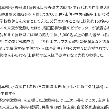
本部長・後藤孝1陸佐)は、長野県内の6地区で行われた自衛隊入
密着型の激励会を開催しており、北信・東信・中信・諏訪・上伊那
学校教諭らを来賓として迎え、父兄の方々とともに総勢約150名
くの来賓が激励したほか、稲田防衛大臣のビデオレターが披露された
。加えて長野県には66の協力団体、5,000名以上の協力者がいる
した。このあと式典を盛上げた松本アルプス太鼓や音楽演奏などの
耐えて精進する(中信地区入隊予定者)」「多くの方々に応援されて
態度を心掛ける(上伊那地区入隊予定者)」など力強く挨拶した。
部長・森脇仁1海佐)三次地域事務所(所長・荒瀬哲久1陸尉)は
が主催する
予定者激励会」を支援した。激励会には、三次市長をはじめ、庄原市
の来賓12名、募集相談員、募集協力者、隊友会、自衛隊家族会支部