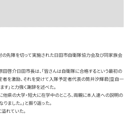
町村の先陣を切って実施された日田市自衛隊協力会及び同家族会
田啓介日田市長は、「皆さんは自衛隊に合格するという最初の
予定者を激励、それを受けて入隊予定者代表の筒井汐輝君(空自一
ます」と力強く謝辞を述べた。
に他県の大学・短大に在学中のところ、両親に本人達への説明の
りました。」と振り返った。
溢れていた。