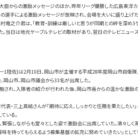
大臣からの激励メッセージのほか、昨年リーグ優勝した広島東洋カ
の選手による激励メッセージが放映され、会場を大いに盛り上げた
村竜之介君は、「教育・訓練は厳しいと思うが同期との絆を深め3
た。当日は地元ケーブルテレビの取材があり、翌日のテレビニュー
1陸佐)は2月10日、岡山市が主催する平成28年度岡山市自衛
、岡山市、岡山市議会から33名が出席した。
され、入隊者の紹介が行われた後、岡山市長からの温かな激励の言
代表・三上真結さんが「期待に応え、しっかりと任務を果たしたい
ている。
緊張しながらも堂々とした姿で激励会に出席していた。清々しく溌
味を持ってもらえるよう募集基盤の拡充に努めていきたい」として