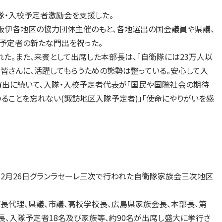
隊・入校予定者激励会を支援した。
・飯伊各地区の協力団体主催のもと、各地選出の国会議員や県議、
の予定者の新たな門出を祝った。
。また、来賓として出席した本部長は、「自衛隊には23万人以
。皆さんに、活躍してもらうための態勢は整っている。安心して入
演出に続いて、入隊・入校予定者代表が「国民や国際社会の期待
いることを忘れない(諏訪地区入隊予定者)」「使命にやりがいを感
、2月26日グランラセーレ三次で行われた自衛隊家族会三次地区
長代理、県議、市議、高校学校長、広島県家族会長、本部長、第
長、入隊予定者18名及び家族等、約90名が出席し盛大に挙行さ