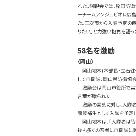
れた。懇親会では、稲田防衛
ーチームアンジュビオレ広島
た。三次市から入隊予定の西
りたい」と力強い抱負を語っ
58名を激励
〈岡山〉
岡山地本(本部長・立石健一
して自衛隊、岡山県防衛協会
激励会は岡山市役所で実施
言葉が贈られた。
激励の言葉に対し、入隊者
部候補生として入隊を予定し
岡山地本は、「入隊者は皆、
後も多くの若者に自衛隊に興