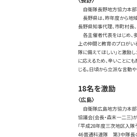
〈長野〉
2004年
自衛隊長野地方協力本部(
2003年
長野県は、昨年度から地域
2002年
長野県知事代理、市町村長、
2001年
各主催者代表をはじめ、多
上の仲間と教育のプロがいる
隊に備えてほしい」と激励
に応えるため、辛いことにも
じる。日頃から立派な言動や
18名を激励
〈広島〉
自衛隊広島地方協力本部(本
協議会(会長・森末一二三)
「平成28年度三次地区入隊
46普通科連隊 第3中隊長