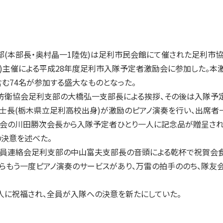
(本部長・奥村晶一1陸佐)は足利市民会館にて催された足利市協
主催による平成28年度足利市入隊予定者激励会に参加した。本激
含む74名が参加する盛大なものとなった。
衛協会足利支部の大橋弘一支部長による挨拶、その後は入隊予定
士長(栃木県立足利高校出身)が激励のピアノ演奏を行い、出席者
の川田勝次会長から入隊予定者ひとり一人に記念品が贈呈され
の決意を述べた。
連絡会足利支部の中山富夫支部長の音頭による乾杯で祝賀会食
もう一度ピアノ演奏のサービスがあり、万雷の拍手ののち、隊友
に祝福され、全員が入隊への決意を新たにしていた。