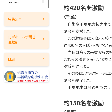
2019年
約420名を激励
2018年
〈千葉〉
2017年
特集記事
自衛隊千葉地方協力本部(
2016年
励会を支援した。
2015年
防衛ホーム
新聞社
この激励会は入隊・入校予
2014年
通販部
約420名の入隊・入校予定
2013年
当日は多くの来賓からの祝辞
2012年
これらの激励を受け、代表
Mail
2011年
謝辞を述べた。
2010年
その後は、習志野・下志津
2009年
励会を終了した。
2008年
千葉地本は今後も協力団体
2007年
2006年
約150名を激励
2005年