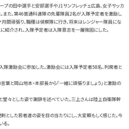
ープの田中選手と安部選手やJ1サンフレッチェ広島、女子サッカ
。また、第46普通科連隊の先輩隊員2名が入隊予定者を激励し
ケ月間頑張り、職種は偵察隊に行き、将来はレンジャー隊員にな
スに紹介され、入隊予定者は入隊意志を一層強固にした。
隊入隊激励会に参加した。激励会には入隊予定者58名、列席者と
葉と岡山地本・本部長から「一緒に頑張りましょう」と激励の
」と堂々とした姿で謝辞を述べていた。三上さんは陸上自衛隊幹
剌とした若者達の姿を目の当たりにし、大変頼もしく感じた。今
いる。