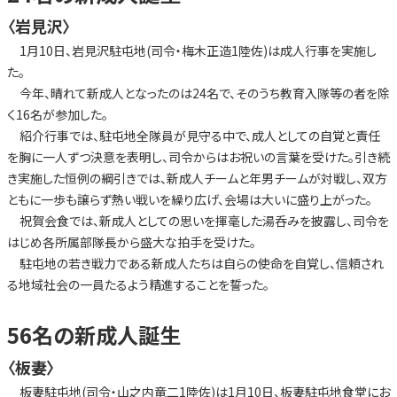
〈岩見沢〉
1月10日、岩見沢駐屯地(司令・梅木正造1陸佐)は成人行事を実施し
た。
今年、晴れて新成人となったのは24名で、そのうち教育入隊等の者を除
く16名が参加した。
紹介行事では、駐屯地全隊員が見守る中で、成人としての自覚と責任
を胸に一人ずつ決意を表明し、司令からはお祝いの言葉を受けた。引き続
き実施した恒例の綱引きでは、新成人チームと年男チームが対戦し、双方
ともに一歩も譲らず熱い戦いを繰り広げ、会場は大いに盛り上がった。
祝賀会食では、新成人としての思いを揮毫した湯呑みを披露し、司令を
はじめ各所属部隊長から盛大な拍手を受けた。
駐屯地の若き戦力である新成人たちは自らの使命を自覚し、信頼され
る地域社会の一員たるよう精進することを誓った。
56名の新成人誕生
〈板妻〉
板妻駐屯地(司令・山之内竜二1陸佐)は1月10日、板妻駐屯地食堂にお