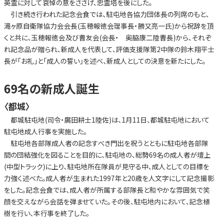
英霊に対して哀悼の意をささげ、忠霊塔を後にした。
引き続き行われた記念会食では、駐屯地各協力団体長の列席のもと、
滝ヶ原自衛隊協力会会長(玉穂報徳会理事長・勝又亮一氏)から祝辞を頂
くと共に、玉穂報徳会及び曹友会(会長・ 奥脇康二陸曹長)から、それぞ
れ記念品が贈られ、新成人を代表して、評価支援隊第2中隊の鈴木翔平士
長が「お礼」と「成人の誓い」を述べ、新成人としての決意を新たにした。
69名の新成人誕生
〈都城〉
都城駐屯地(司令・廣田耕士1陸佐)は、1月11日、都城駐屯地において
駐屯地成人行事を実施した。
駐屯地各部隊成人者の記念すべき門出を祝うとともに駐屯地各部隊
間の団結強化を図ることを目的に、駐屯地の、総勢69名の成人者が壇上
(中型トラック)に上り、駐屯地所在隊員が見守る中、成人としての目標を
力強く述べた。成人者が生まれた1997年と20歳を人文字にして記念撮影
をした。記念会食では、成人者が所属する部隊長と和やかな雰囲気で笑
顔を交えながら会話を弾ませていた。その後、駐屯地内において、記念植
樹を行い、本行事を終了した。