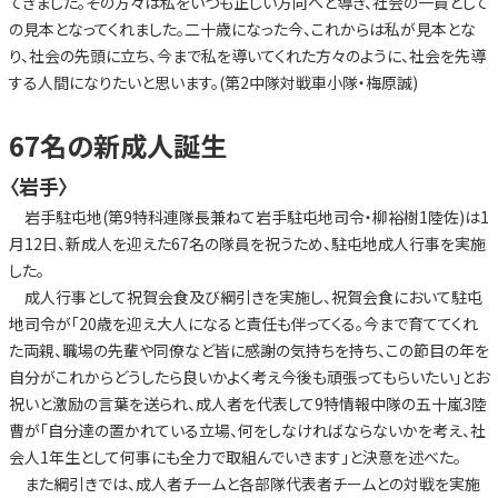
てきました。その方々は私をいつも正しい方向へと導き、社会の一員として
の見本となってくれました。二十歳になった今、これからは私が見本とな
り、社会の先頭に立ち、今まで私を導いてくれた方々のように、社会を先導
する人間になりたいと思います。(第2中隊対戦車小隊・梅原誠)
67名の新成人誕生
〈岩手〉
岩手駐屯地(第9特科連隊長兼ねて岩手駐屯地司令・柳裕樹1陸佐)は1
月12日、新成人を迎えた67名の隊員を祝うため、駐屯地成人行事を実施
した。
成人行事として祝賀会食及び綱引きを実施し、祝賀会食において駐屯
地司令が「20歳を迎え大人になると責任も伴ってくる。今まで育ててくれ
た両親、職場の先輩や同僚など皆に感謝の気持ちを持ち、この節目の年を
自分がこれからどうしたら良いかよく考え今後も頑張ってもらいたい」とお
祝いと激励の言葉を送られ、成人者を代表して9特情報中隊の五十嵐3陸
曹が「自分達の置かれている立場、何をしなければならないかを考え、社
会人1年生として何事にも全力で取組んでいきます」と決意を述べた。
また綱引きでは、成人者チームと各部隊代表者チームとの対戦を実施