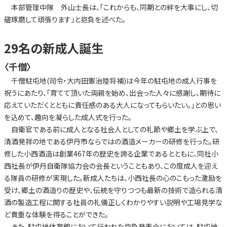
本部管理中隊 外山士長は、「これからも、同期との絆を大事にし、切
磋琢磨して頑張ります」と抱負を述べた。
29名の新成人誕生
〈千僧〉
千僧駐屯地(司令・大内田憲治陸将補)は今年の駐屯地の成人行事を
祝うにあたり、「育てて頂いた両親を始め、出会った人々に感謝し、期待に
応えていただくとともに責任感のある大人になってもらいたい。」との思い
を込めて、趣向を凝らした成人式を行った。
自衛官である前に成人となる社会人としての礼節や郷土を学ぶ上で、
清酒発祥の地である伊丹市ならではの酒造メーカーの研修を行った。研
修した小西酒造は創業467年の歴史を誇る企業であるとともに、同社小
西社長が伊丹自衛隊協力会の会長ということもあり、この度成人を迎え
る隊員の研修が実現した。新成人たちは、小西社長の心のこもった激励を
受け、郷土の酒造りの歴史や、伝統を守りつつも最新の技術で造られる清
酒の製造工程に関する社員の礼儀正しくわかりやすい説明や工場見学な
ど貴重な体験を得ることができた。
また、駐屯地体育館において行われた抱負発表会においては、駐屯地