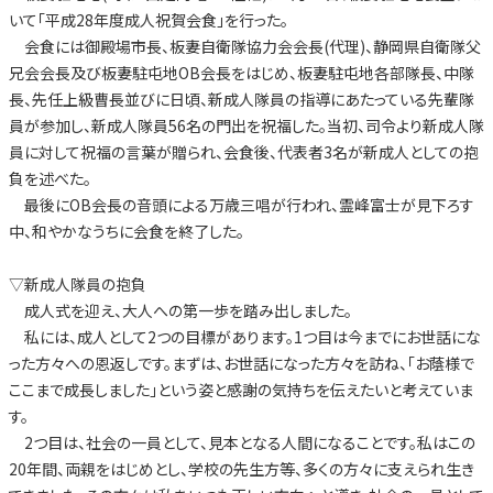
いて「平成28年度成人祝賀会食」を行った。
会食には御殿場市長、板妻自衛隊協力会会長(代理)、静岡県自衛隊父
兄会会長及び板妻駐屯地OB会長をはじめ、板妻駐屯地各部隊長、中隊
長、先任上級曹長並びに日頃、新成人隊員の指導にあたっている先輩隊
員が参加し、新成人隊員56名の門出を祝福した。当初、司令より新成人隊
員に対して祝福の言葉が贈られ、会食後、代表者3名が新成人としての抱
負を述べた。
最後にOB会長の音頭による万歳三唱が行われ、霊峰富士が見下ろす
中、和やかなうちに会食を終了した。
▽新成人隊員の抱負
成人式を迎え、大人への第一歩を踏み出しました。
私には、成人として2つの目標があります。1つ目は今までにお世話にな
った方々への恩返しです。まずは、お世話になった方々を訪ね、「お蔭様で
ここまで成長しました」という姿と感謝の気持ちを伝えたいと考えていま
す。
2つ目は、社会の一員として、見本となる人間になることです。私はこの
20年間、両親をはじめとし、学校の先生方等、多くの方々に支えられ生き