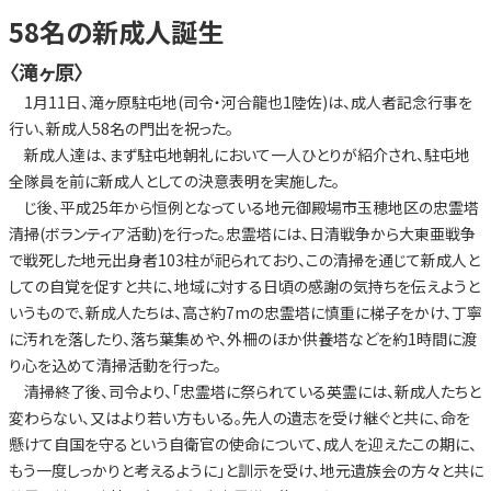
58名の新成人誕生
〈滝ヶ原〉
1月11日、滝ヶ原駐屯地(司令・河合龍也1陸佐)は、成人者記念行事を
行い、新成人58名の門出を祝った。
新成人達は、まず駐屯地朝礼において一人ひとりが紹介され、駐屯地
全隊員を前に新成人としての決意表明を実施した。
じ後、平成25年から恒例となっている地元御殿場市玉穂地区の忠霊塔
清掃(ボランティア活動)を行った。忠霊塔には、日清戦争から大東亜戦争
で戦死した地元出身者103柱が祀られており、この清掃を通じて新成人と
しての自覚を促すと共に、地域に対する日頃の感謝の気持ちを伝えようと
いうもので、新成人たちは、高さ約7mの忠霊塔に慎重に梯子をかけ、丁寧
に汚れを落したり、落ち葉集めや、外柵のほか供養塔などを約1時間に渡
り心を込めて清掃活動を行った。
清掃終了後、司令より、「忠霊塔に祭られている英霊には、新成人たちと
変わらない、又はより若い方もいる。先人の遺志を受け継ぐと共に、命を
懸けて自国を守るという自衛官の使命について、成人を迎えたこの期に、
もう一度しっかりと考えるように」と訓示を受け、地元遺族会の方々と共に