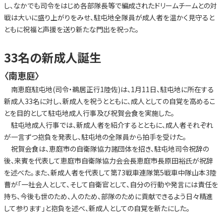
し、なかでも司令をはじめ各部隊長等で編成されたドリームチームとの対
戦は大いに盛り上がりをみせ、駐屯地全隊員が成人者を温かく見守ると
ともに祝福と声援を送り新たな門出を祝った。
33名の新成人誕生
〈南恵庭〉
南恵庭駐屯地(司令・鵜居正行1陸佐)は、1月11日、駐屯地に所在する
新成人33名に対し、新成人を祝うとともに、成人としての自覚を高めるこ
とを目的として駐屯地成人行事及び祝賀会食を実施した。
駐屯地成人行事では、新成人者を紹介するとともに、成人者それぞれ
が一言ずつ抱負を発表し、駐屯地の全隊員から拍手を受けた。
祝賀会食は、恵庭市の自衛隊協力諸団体を招き、駐屯地司令祝辞の
後、来賓を代表して恵庭市自衛隊協力会会長恵庭市長原田裕氏が祝辞
を述べた。また、新成人者を代表して第73戦車連隊第5戦車中隊山本3陸
曹が「一社会人として、そして自衛官として、自分の行動や発言には責任を
持ち、今後も世のため、人のため、部隊のために貢献できるよう日々精進
して参ります」と抱負を述べ、新成人としての自覚を新たにした。